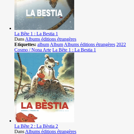
La Bête 1 : La Bestia 1
Dans
Albums éditions étrangères
Etiquettes:
album
Album
Albums éditions étrangères
2022
Cosmo / Nona Arte
La Bête 1 : La Bestia 1
La Bête 2 : La Bèstia 2
Dans
Albums éditions étrangères