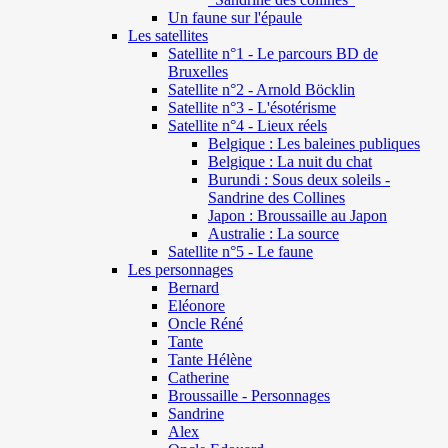
Un faune sur l'épaule
Les satellites
Satellite n°1 - Le parcours BD de
Bruxelles
Satellite n°2 - Arnold Böcklin
Satellite n°3 - L'ésotérisme
Satellite n°4 - Lieux réels
Belgique : Les baleines publiques
Belgique : La nuit du chat
Burundi : Sous deux soleils -
Sandrine des Collines
Japon : Broussaille au Japon
Australie : La source
Satellite n°5 - Le faune
Les personnages
Bernard
Eléonore
Oncle Réné
Tante
Tante Hélène
Catherine
Broussaille - Personnages
Sandrine
Alex