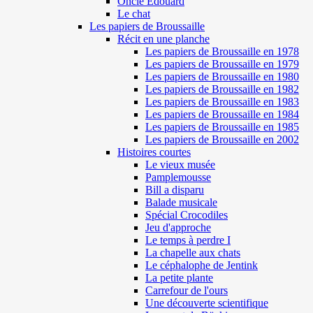
Oncle Edouard
Le chat
Les papiers de Broussaille
Récit en une planche
Les papiers de Broussaille en 1978
Les papiers de Broussaille en 1979
Les papiers de Broussaille en 1980
Les papiers de Broussaille en 1982
Les papiers de Broussaille en 1983
Les papiers de Broussaille en 1984
Les papiers de Broussaille en 1985
Les papiers de Broussaille en 2002
Histoires courtes
Le vieux musée
Pamplemousse
Bill a disparu
Balade musicale
Spécial Crocodiles
Jeu d'approche
Le temps à perdre I
La chapelle aux chats
Le céphalophe de Jentink
La petite plante
Carrefour de l'ours
Une découverte scientifique