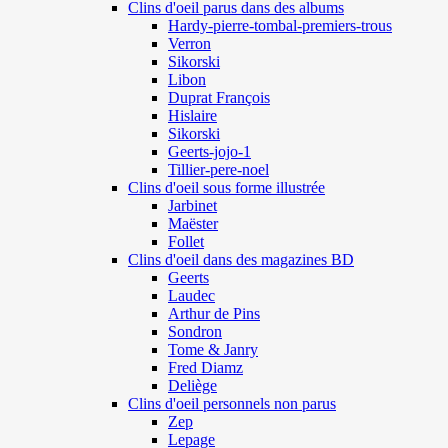
Clins d'oeil parus dans des albums
Hardy-pierre-tombal-premiers-trous
Verron
Sikorski
Libon
Duprat François
Hislaire
Sikorski
Geerts-jojo-1
Tillier-pere-noel
Clins d'oeil sous forme illustrée
Jarbinet
Maëster
Follet
Clins d'oeil dans des magazines BD
Geerts
Laudec
Arthur de Pins
Sondron
Tome & Janry
Fred Diamz
Deliège
Clins d'oeil personnels non parus
Zep
Lepage