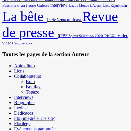
Cnews
Collaborateurs
Dupuis
Exposition
Frank Pé
interview
Passions d’un Faune
Galerie
L'autre Monde
L'Avenir
L'Est Républicain
Revue
La bête
podcast
Little Nemo
de presse
Video
RTBF
Sélection 2020
Spirou
TeleBXL
videos
Zoo
Yozone
Toutes les pages de la section Auteur
Animalium
Liens
Collaborateurs
Bom
Bonifay
Topaze
Interviews
Biographie
Inédits
Dédicaces
Flo (intégré sur le site)
Florilège
Evénements par année