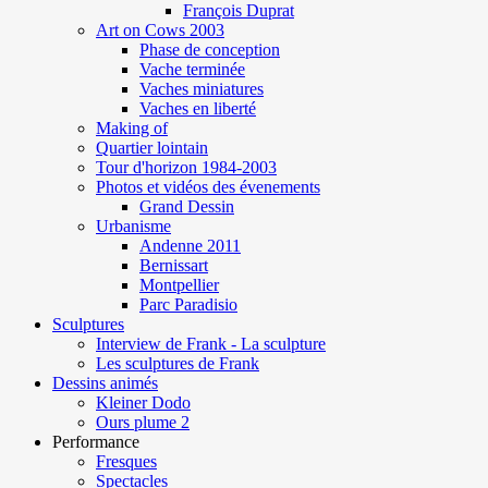
François Duprat
Art on Cows 2003
Phase de conception
Vache terminée
Vaches miniatures
Vaches en liberté
Making of
Quartier lointain
Tour d'horizon 1984-2003
Photos et vidéos des évenements
Grand Dessin
Urbanisme
Andenne 2011
Bernissart
Montpellier
Parc Paradisio
Sculptures
Interview de Frank - La sculpture
Les sculptures de Frank
Dessins animés
Kleiner Dodo
Ours plume 2
Performance
Fresques
Spectacles