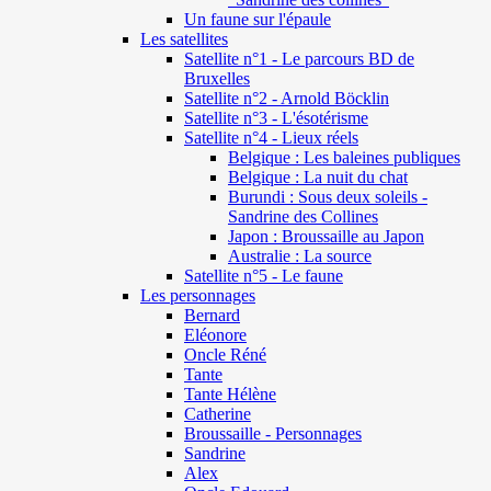
Un faune sur l'épaule
Les satellites
Satellite n°1 - Le parcours BD de
Bruxelles
Satellite n°2 - Arnold Böcklin
Satellite n°3 - L'ésotérisme
Satellite n°4 - Lieux réels
Belgique : Les baleines publiques
Belgique : La nuit du chat
Burundi : Sous deux soleils -
Sandrine des Collines
Japon : Broussaille au Japon
Australie : La source
Satellite n°5 - Le faune
Les personnages
Bernard
Eléonore
Oncle Réné
Tante
Tante Hélène
Catherine
Broussaille - Personnages
Sandrine
Alex