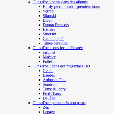
Clins d'oeil parus dans des albums
Hardy-pierre-tombal-premiers-trous
Verron
Sikorski
Libon
Duprat François
Hislaire
Sikorski
Geerts-jojo-1
Tillier-pere-noel
Clins d'oeil sous forme illustrée
Jarbinet
Maëster
Follet
Clins d'oeil dans des magazines BD
Geerts
Laudec
Arthur de Pins
Sondron
Tome & Janry
Fred Diamz
Deliège
Clins d'oeil personnels non parus
Zep
Lepage