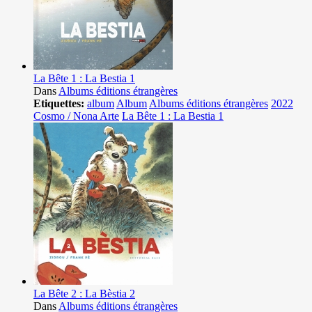
La Bête 1 : La Bestia 1
Dans
Albums éditions étrangères
Etiquettes:
album
Album
Albums éditions étrangères
2022
Cosmo / Nona Arte
La Bête 1 : La Bestia 1
La Bête 2 : La Bèstia 2
Dans
Albums éditions étrangères