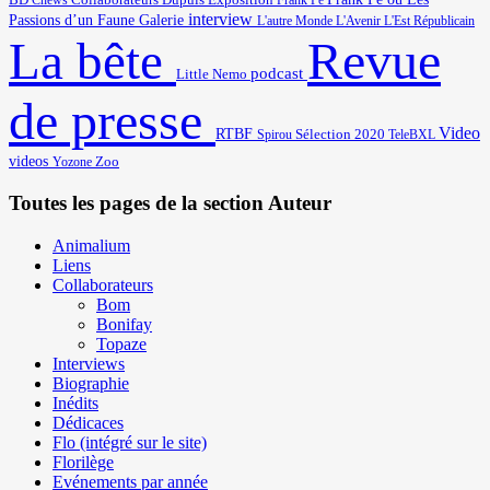
Cnews
Collaborateurs
Dupuis
Exposition
Frank Pé
interview
Passions d’un Faune
Galerie
L'autre Monde
L'Avenir
L'Est Républicain
Revue
La bête
podcast
Little Nemo
de presse
Video
RTBF
Sélection 2020
Spirou
TeleBXL
videos
Zoo
Yozone
Toutes les pages de la section Auteur
Animalium
Liens
Collaborateurs
Bom
Bonifay
Topaze
Interviews
Biographie
Inédits
Dédicaces
Flo (intégré sur le site)
Florilège
Evénements par année