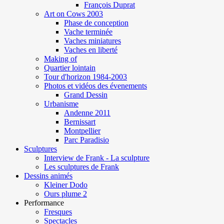
François Duprat
Art on Cows 2003
Phase de conception
Vache terminée
Vaches miniatures
Vaches en liberté
Making of
Quartier lointain
Tour d'horizon 1984-2003
Photos et vidéos des évenements
Grand Dessin
Urbanisme
Andenne 2011
Bernissart
Montpellier
Parc Paradisio
Sculptures
Interview de Frank - La sculpture
Les sculptures de Frank
Dessins animés
Kleiner Dodo
Ours plume 2
Performance
Fresques
Spectacles