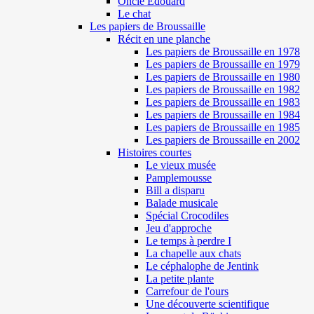
Oncle Edouard
Le chat
Les papiers de Broussaille
Récit en une planche
Les papiers de Broussaille en 1978
Les papiers de Broussaille en 1979
Les papiers de Broussaille en 1980
Les papiers de Broussaille en 1982
Les papiers de Broussaille en 1983
Les papiers de Broussaille en 1984
Les papiers de Broussaille en 1985
Les papiers de Broussaille en 2002
Histoires courtes
Le vieux musée
Pamplemousse
Bill a disparu
Balade musicale
Spécial Crocodiles
Jeu d'approche
Le temps à perdre I
La chapelle aux chats
Le céphalophe de Jentink
La petite plante
Carrefour de l'ours
Une découverte scientifique