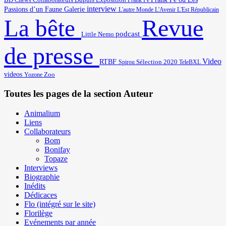
Cnews
Collaborateurs
Dupuis
Exposition
Frank Pé
interview
Passions d’un Faune
Galerie
L'autre Monde
L'Avenir
L'Est Républicain
Revue
La bête
podcast
Little Nemo
de presse
Video
RTBF
Sélection 2020
Spirou
TeleBXL
videos
Zoo
Yozone
Toutes les pages de la section Auteur
Animalium
Liens
Collaborateurs
Bom
Bonifay
Topaze
Interviews
Biographie
Inédits
Dédicaces
Flo (intégré sur le site)
Florilège
Evénements par année