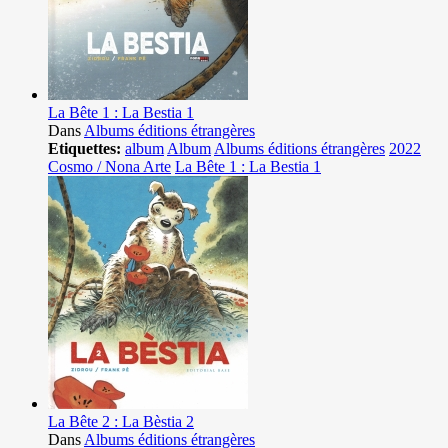
La Bête 1 : La Bestia 1
Dans
Albums éditions étrangères
Etiquettes:
album
Album
Albums éditions étrangères
2022
Cosmo / Nona Arte
La Bête 1 : La Bestia 1
La Bête 2 : La Bèstia 2
Dans
Albums éditions étrangères