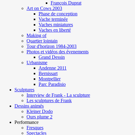
François Duprat
Art on Cows 2003
Phase de conception
Vache terminée
Vaches miniatures
Vaches en liberté
Making of
Quartier lointain
Tour d'horizon 1984-2003
Photos et vidéos des évenements
Grand Dessin
Urbanisme
Andenne 2011
Bernissart
Montpellier
Parc Paradisio
Sculptures
Interview de Frank - La sculpture
Les sculptures de Frank
Dessins animés
Kleiner Dodo
Ours plume 2
Performance
Fresques
Spectacles