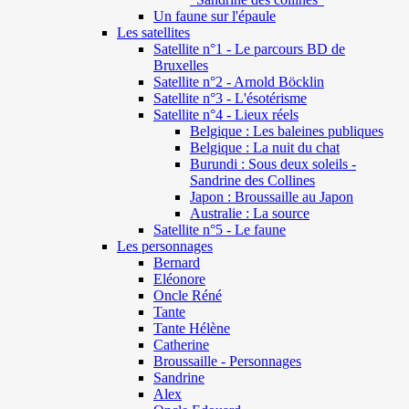
Un faune sur l'épaule
Les satellites
Satellite n°1 - Le parcours BD de
Bruxelles
Satellite n°2 - Arnold Böcklin
Satellite n°3 - L'ésotérisme
Satellite n°4 - Lieux réels
Belgique : Les baleines publiques
Belgique : La nuit du chat
Burundi : Sous deux soleils -
Sandrine des Collines
Japon : Broussaille au Japon
Australie : La source
Satellite n°5 - Le faune
Les personnages
Bernard
Eléonore
Oncle Réné
Tante
Tante Hélène
Catherine
Broussaille - Personnages
Sandrine
Alex