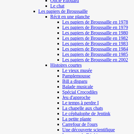
Oncle Edouard
Le chat
Les papiers de Broussaille
Récit en une planche
Les papiers de Broussaille en 1978
Les papiers de Broussaille en 1979
Les papiers de Broussaille en 1980
Les papiers de Broussaille en 1982
Les papiers de Broussaille en 1983
Les papiers de Broussaille en 1984
Les papiers de Broussaille en 1985
Les papiers de Broussaille en 2002
Histoires courtes
Le vieux musée
Pamplemousse
Bill a disparu
Balade musicale
Spécial Crocodiles
Jeu d'approche
Le temps à perdre I
La chapelle aux chats
Le céphalophe de Jentink
La petite plante
Carrefour de l'ours
Une découverte scientifique