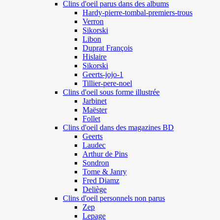
Clins d'oeil parus dans des albums
Hardy-pierre-tombal-premiers-trous
Verron
Sikorski
Libon
Duprat François
Hislaire
Sikorski
Geerts-jojo-1
Tillier-pere-noel
Clins d'oeil sous forme illustrée
Jarbinet
Maëster
Follet
Clins d'oeil dans des magazines BD
Geerts
Laudec
Arthur de Pins
Sondron
Tome & Janry
Fred Diamz
Deliège
Clins d'oeil personnels non parus
Zep
Lepage