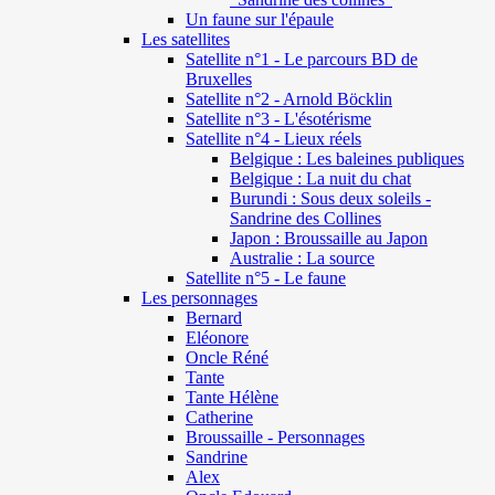
Un faune sur l'épaule
Les satellites
Satellite n°1 - Le parcours BD de
Bruxelles
Satellite n°2 - Arnold Böcklin
Satellite n°3 - L'ésotérisme
Satellite n°4 - Lieux réels
Belgique : Les baleines publiques
Belgique : La nuit du chat
Burundi : Sous deux soleils -
Sandrine des Collines
Japon : Broussaille au Japon
Australie : La source
Satellite n°5 - Le faune
Les personnages
Bernard
Eléonore
Oncle Réné
Tante
Tante Hélène
Catherine
Broussaille - Personnages
Sandrine
Alex