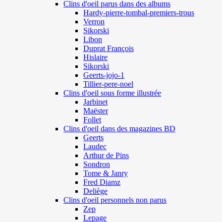
Clins d'oeil parus dans des albums
Hardy-pierre-tombal-premiers-trous
Verron
Sikorski
Libon
Duprat François
Hislaire
Sikorski
Geerts-jojo-1
Tillier-pere-noel
Clins d'oeil sous forme illustrée
Jarbinet
Maëster
Follet
Clins d'oeil dans des magazines BD
Geerts
Laudec
Arthur de Pins
Sondron
Tome & Janry
Fred Diamz
Deliège
Clins d'oeil personnels non parus
Zep
Lepage