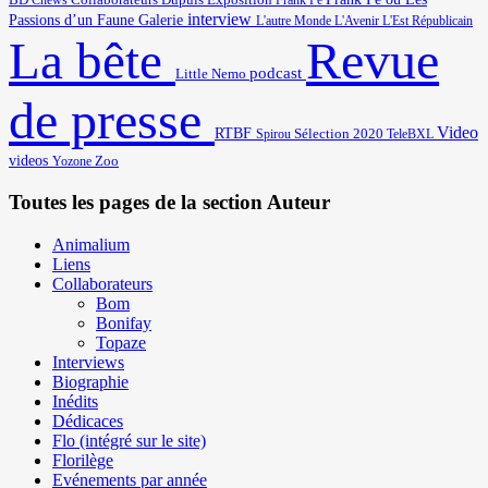
Cnews
Collaborateurs
Dupuis
Exposition
Frank Pé
interview
Passions d’un Faune
Galerie
L'autre Monde
L'Avenir
L'Est Républicain
Revue
La bête
podcast
Little Nemo
de presse
Video
RTBF
Sélection 2020
Spirou
TeleBXL
videos
Zoo
Yozone
Toutes les pages de la section Auteur
Animalium
Liens
Collaborateurs
Bom
Bonifay
Topaze
Interviews
Biographie
Inédits
Dédicaces
Flo (intégré sur le site)
Florilège
Evénements par année