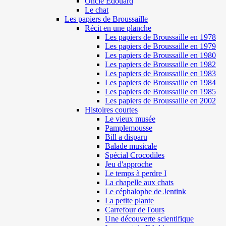
Oncle Edouard
Le chat
Les papiers de Broussaille
Récit en une planche
Les papiers de Broussaille en 1978
Les papiers de Broussaille en 1979
Les papiers de Broussaille en 1980
Les papiers de Broussaille en 1982
Les papiers de Broussaille en 1983
Les papiers de Broussaille en 1984
Les papiers de Broussaille en 1985
Les papiers de Broussaille en 2002
Histoires courtes
Le vieux musée
Pamplemousse
Bill a disparu
Balade musicale
Spécial Crocodiles
Jeu d'approche
Le temps à perdre I
La chapelle aux chats
Le céphalophe de Jentink
La petite plante
Carrefour de l'ours
Une découverte scientifique