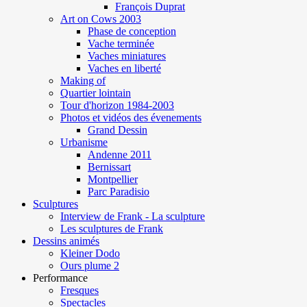
François Duprat
Art on Cows 2003
Phase de conception
Vache terminée
Vaches miniatures
Vaches en liberté
Making of
Quartier lointain
Tour d'horizon 1984-2003
Photos et vidéos des évenements
Grand Dessin
Urbanisme
Andenne 2011
Bernissart
Montpellier
Parc Paradisio
Sculptures
Interview de Frank - La sculpture
Les sculptures de Frank
Dessins animés
Kleiner Dodo
Ours plume 2
Performance
Fresques
Spectacles