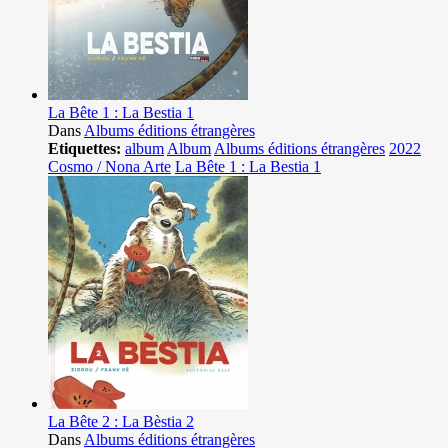
La Bête 1 : La Bestia 1
Dans
Albums éditions étrangères
Etiquettes:
album
Album
Albums éditions étrangères
2022
Cosmo / Nona Arte
La Bête 1 : La Bestia 1
La Bête 2 : La Bèstia 2
Dans
Albums éditions étrangères