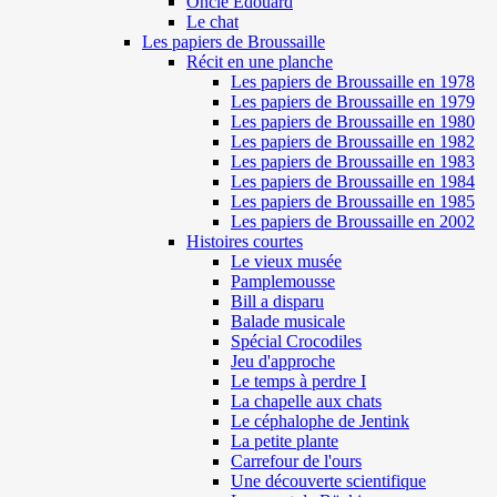
Oncle Edouard
Le chat
Les papiers de Broussaille
Récit en une planche
Les papiers de Broussaille en 1978
Les papiers de Broussaille en 1979
Les papiers de Broussaille en 1980
Les papiers de Broussaille en 1982
Les papiers de Broussaille en 1983
Les papiers de Broussaille en 1984
Les papiers de Broussaille en 1985
Les papiers de Broussaille en 2002
Histoires courtes
Le vieux musée
Pamplemousse
Bill a disparu
Balade musicale
Spécial Crocodiles
Jeu d'approche
Le temps à perdre I
La chapelle aux chats
Le céphalophe de Jentink
La petite plante
Carrefour de l'ours
Une découverte scientifique