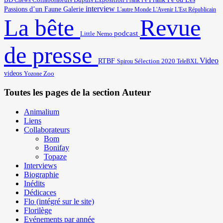
Cnews
Collaborateurs
Dupuis
Exposition
Frank Pé
interview
Passions d’un Faune
Galerie
L'autre Monde
L'Avenir
L'Est Républicain
Revue
La bête
podcast
Little Nemo
de presse
Video
RTBF
Sélection 2020
Spirou
TeleBXL
videos
Zoo
Yozone
Toutes les pages de la section Auteur
Animalium
Liens
Collaborateurs
Bom
Bonifay
Topaze
Interviews
Biographie
Inédits
Dédicaces
Flo (intégré sur le site)
Florilège
Evénements par année