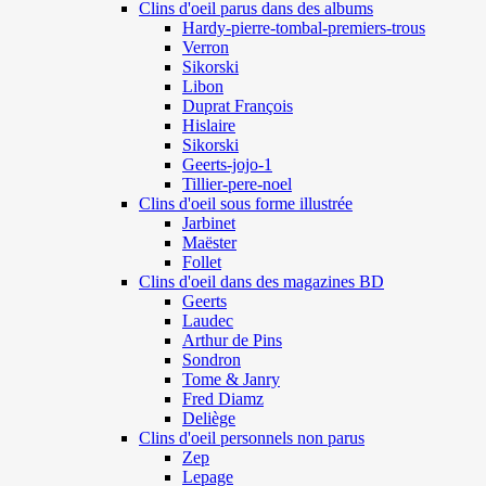
Clins d'oeil parus dans des albums
Hardy-pierre-tombal-premiers-trous
Verron
Sikorski
Libon
Duprat François
Hislaire
Sikorski
Geerts-jojo-1
Tillier-pere-noel
Clins d'oeil sous forme illustrée
Jarbinet
Maëster
Follet
Clins d'oeil dans des magazines BD
Geerts
Laudec
Arthur de Pins
Sondron
Tome & Janry
Fred Diamz
Deliège
Clins d'oeil personnels non parus
Zep
Lepage