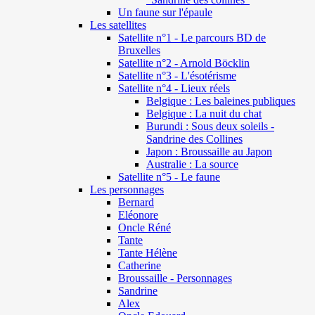
Un faune sur l'épaule
Les satellites
Satellite n°1 - Le parcours BD de
Bruxelles
Satellite n°2 - Arnold Böcklin
Satellite n°3 - L'ésotérisme
Satellite n°4 - Lieux réels
Belgique : Les baleines publiques
Belgique : La nuit du chat
Burundi : Sous deux soleils -
Sandrine des Collines
Japon : Broussaille au Japon
Australie : La source
Satellite n°5 - Le faune
Les personnages
Bernard
Eléonore
Oncle Réné
Tante
Tante Hélène
Catherine
Broussaille - Personnages
Sandrine
Alex