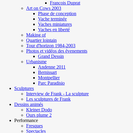
François Duprat
Art on Cows 2003
Phase de conception
Vache terminée
Vaches miniatures
Vaches en liberté
Making of
Quartier lointain
Tour d'horizon 1984-2003
Photos et vidéos des évenements
Grand Dessin
Urbanisme
Andenne 2011
Bernissart
Montpellier
Parc Paradisio
Sculptures
Interview de Frank - La sculpture
Les sculptures de Frank
Dessins animés
Kleiner Dodo
Ours plume 2
Performance
Fresques
Spectacles