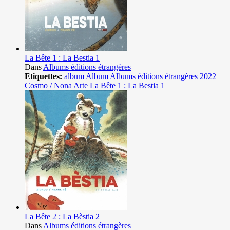
La Bête 1 : La Bestia 1
Dans
Albums éditions étrangères
Etiquettes:
album
Album
Albums éditions étrangères
2022
Cosmo / Nona Arte
La Bête 1 : La Bestia 1
La Bête 2 : La Bèstia 2
Dans
Albums éditions étrangères