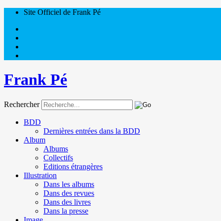
Site Officiel de Frank Pé
Frank Pé
Rechercher
BDD
Dernières entrées dans la BDD
Album
Albums
Collectifs
Editions étrangères
Illustration
Dans les albums
Dans des revues
Dans des livres
Dans la presse
Image