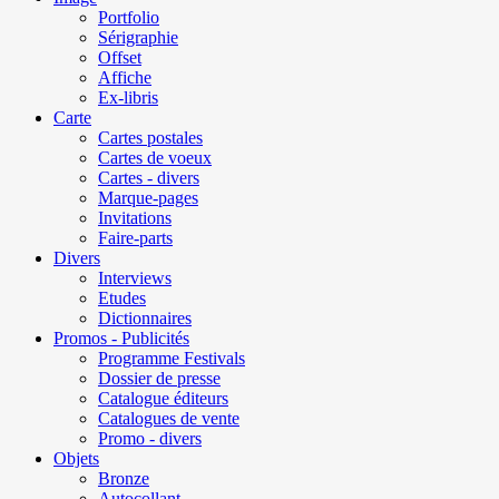
Portfolio
Sérigraphie
Offset
Affiche
Ex-libris
Carte
Cartes postales
Cartes de voeux
Cartes - divers
Marque-pages
Invitations
Faire-parts
Divers
Interviews
Etudes
Dictionnaires
Promos - Publicités
Programme Festivals
Dossier de presse
Catalogue éditeurs
Catalogues de vente
Promo - divers
Objets
Bronze
Autocollant