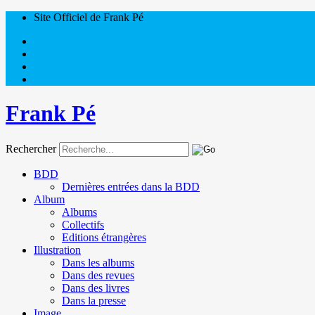
Site Officiel de Frank Pé
Frank Pé
Rechercher
BDD
Dernières entrées dans la BDD
Album
Albums
Collectifs
Editions étrangères
Illustration
Dans les albums
Dans des revues
Dans des livres
Dans la presse
Image