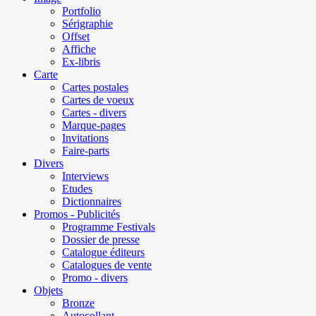
Portfolio
Sérigraphie
Offset
Affiche
Ex-libris
Carte
Cartes postales
Cartes de voeux
Cartes - divers
Marque-pages
Invitations
Faire-parts
Divers
Interviews
Etudes
Dictionnaires
Promos - Publicités
Programme Festivals
Dossier de presse
Catalogue éditeurs
Catalogues de vente
Promo - divers
Objets
Bronze
Autocollant