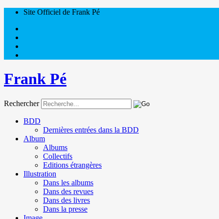
Site Officiel de Frank Pé
Frank Pé
Rechercher
BDD
Dernières entrées dans la BDD
Album
Albums
Collectifs
Editions étrangères
Illustration
Dans les albums
Dans des revues
Dans des livres
Dans la presse
Image