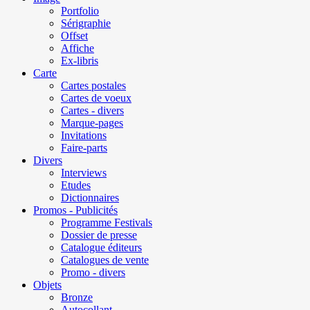
Portfolio
Sérigraphie
Offset
Affiche
Ex-libris
Carte
Cartes postales
Cartes de voeux
Cartes - divers
Marque-pages
Invitations
Faire-parts
Divers
Interviews
Etudes
Dictionnaires
Promos - Publicités
Programme Festivals
Dossier de presse
Catalogue éditeurs
Catalogues de vente
Promo - divers
Objets
Bronze
Autocollant