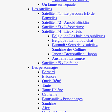
Un faune sur l'épaule
Les satellites
Satellite n°1 - Le parcours BD de
Bruxelles
Satellite n°2 - Arnold Böcklin
Satellite n°3 - L'ésotérisme
Satellite n°4 - Lieux réels
Belgique : Les baleines publiques
Belgique : La nuit du chat
Burundi : Sous deux soleils -
Sandrine des Collines
Japon : Broussaille au Japon
Australie : La source
Satellite n°5 - Le faune
Les personnages
Bernard
Eléonore
Oncle Réné
Tante
Tante Hélène
Catherine
Broussaille - Personnages
Sandrine
Alex