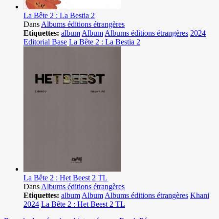
La Bête 2 : La Bestia 2
Dans
Albums éditions étrangères
Etiquettes:
album
Album
Albums éditions étrangères
2024
Editorial Base
La Bête 2 : La Bestia 2
La Bête 2 : Het Beest 2 TL
Dans
Albums éditions étrangères
Etiquettes:
album
Album
Albums éditions étrangères
Khani
2024
La Bête 2 : Het Beest 2 TL