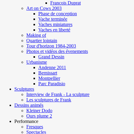
François Duprat
Art on Cows 2003
Phase de conception
Vache terminée
Vaches miniatures
Vaches en liberté
Making of
Quartier lointain
Tour d'horizon 1984-2003
Photos et vidéos des évenements
Grand Dessin
Urbanisme
Andenne 2011
Bernissart
Montpellier
Parc Paradisio
Sculptures
Interview de Frank - La sculpture
Les sculptures de Frank
Dessins animés
Kleiner Dodo
Ours plume 2
Performance
Fresques
Spectacles