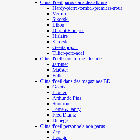
Clins d'oeil parus dans des albums
Hardy-pierre-tombal-premiers-trous
Verron
Sikorski
Libon
Duprat François
Hislaire
Sikorski
Geerts-jojo-1
Tillier-pere-noel
Clins d'oeil sous forme illustrée
Jarbinet
Maëster
Follet
Clins d'oeil dans des magazines BD
Geerts
Laudec
Arthur de Pins
Sondron
Tome & Janry
Fred Diamz
Deliège
Clins d'oeil personnels non parus
Zep
Lepage