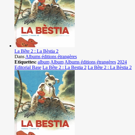
La Bête 2 : La Bèstia 2
Dans
Albums éditions étrangères
Etiquettes:
album
Album
Albums éditions étrangères
2024
Editorial Base
La Bête 2 : La Bestia 2
La Bête 2 : La Bèstia 2