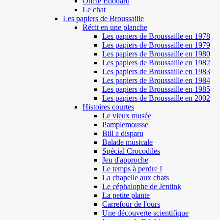
Oncle Edouard
Le chat
Les papiers de Broussaille
Récit en une planche
Les papiers de Broussaille en 1978
Les papiers de Broussaille en 1979
Les papiers de Broussaille en 1980
Les papiers de Broussaille en 1982
Les papiers de Broussaille en 1983
Les papiers de Broussaille en 1984
Les papiers de Broussaille en 1985
Les papiers de Broussaille en 2002
Histoires courtes
Le vieux musée
Pamplemousse
Bill a disparu
Balade musicale
Spécial Crocodiles
Jeu d'approche
Le temps à perdre I
La chapelle aux chats
Le céphalophe de Jentink
La petite plante
Carrefour de l'ours
Une découverte scientifique