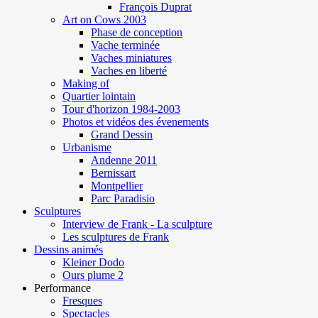
François Duprat
Art on Cows 2003
Phase de conception
Vache terminée
Vaches miniatures
Vaches en liberté
Making of
Quartier lointain
Tour d'horizon 1984-2003
Photos et vidéos des évenements
Grand Dessin
Urbanisme
Andenne 2011
Bernissart
Montpellier
Parc Paradisio
Sculptures
Interview de Frank - La sculpture
Les sculptures de Frank
Dessins animés
Kleiner Dodo
Ours plume 2
Performance
Fresques
Spectacles