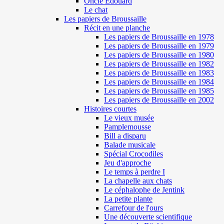
Oncle Edouard
Le chat
Les papiers de Broussaille
Récit en une planche
Les papiers de Broussaille en 1978
Les papiers de Broussaille en 1979
Les papiers de Broussaille en 1980
Les papiers de Broussaille en 1982
Les papiers de Broussaille en 1983
Les papiers de Broussaille en 1984
Les papiers de Broussaille en 1985
Les papiers de Broussaille en 2002
Histoires courtes
Le vieux musée
Pamplemousse
Bill a disparu
Balade musicale
Spécial Crocodiles
Jeu d'approche
Le temps à perdre I
La chapelle aux chats
Le céphalophe de Jentink
La petite plante
Carrefour de l'ours
Une découverte scientifique