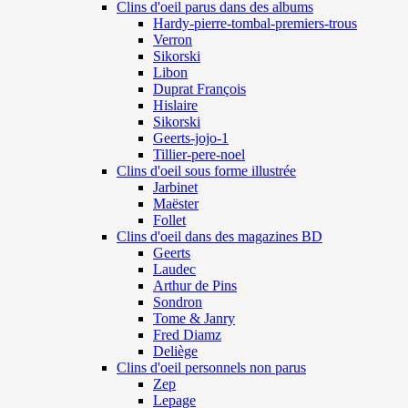
Clins d'oeil parus dans des albums
Hardy-pierre-tombal-premiers-trous
Verron
Sikorski
Libon
Duprat François
Hislaire
Sikorski
Geerts-jojo-1
Tillier-pere-noel
Clins d'oeil sous forme illustrée
Jarbinet
Maëster
Follet
Clins d'oeil dans des magazines BD
Geerts
Laudec
Arthur de Pins
Sondron
Tome & Janry
Fred Diamz
Deliège
Clins d'oeil personnels non parus
Zep
Lepage