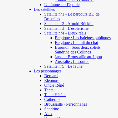
Un faune sur l'épaule
Les satellites
Satellite n°1 - Le parcours BD de
Bruxelles
Satellite n°2 - Arnold Böcklin
Satellite n°3 - L'ésotérisme
Satellite n°4 - Lieux réels
Belgique : Les baleines publiques
Belgique : La nuit du chat
Burundi : Sous deux soleils -
Sandrine des Collines
Japon : Broussaille au Japon
Australie : La source
Satellite n°5 - Le faune
Les personnages
Bernard
Eléonore
Oncle Réné
Tante
Tante Hélène
Catherine
Broussaille - Personnages
Sandrine
Alex