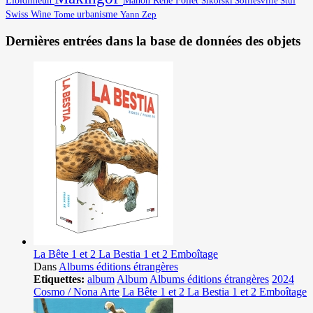
Manon
René Follet
Solliesville
Stuf
Sikorski
Swiss Wine
urbanisme
Yann
Tome
Zep
Dernières entrées dans la base de données des objets
La Bête 1 et 2 La Bestia 1 et 2 Emboîtage
Dans
Albums éditions étrangères
Etiquettes:
album
Album
Albums éditions étrangères
2024
Cosmo / Nona Arte
La Bête 1 et 2 La Bestia 1 et 2 Emboîtage