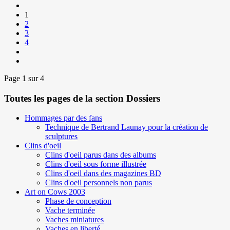
1
2
3
4
Page 1 sur 4
Toutes les pages de la section Dossiers
Hommages par des fans
Technique de Bertrand Launay pour la création de
sculptures
Clins d'oeil
Clins d'oeil parus dans des albums
Clins d'oeil sous forme illustrée
Clins d'oeil dans des magazines BD
Clins d'oeil personnels non parus
Art on Cows 2003
Phase de conception
Vache terminée
Vaches miniatures
Vaches en liberté