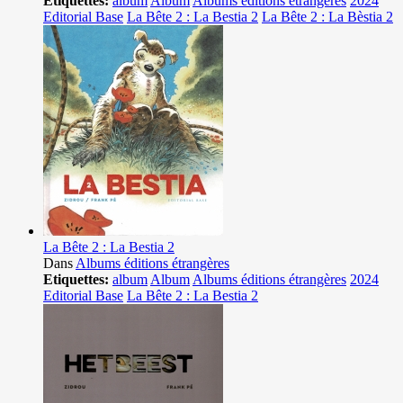
Etiquettes:
album
Album
Albums éditions étrangères
2024
Editorial Base
La Bête 2 : La Bestia 2
La Bête 2 : La Bèstia 2
La Bête 2 : La Bestia 2
Dans
Albums éditions étrangères
Etiquettes:
album
Album
Albums éditions étrangères
2024
Editorial Base
La Bête 2 : La Bestia 2