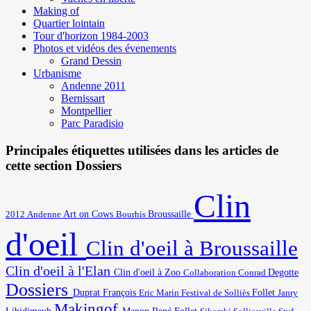
Making of
Quartier lointain
Tour d'horizon 1984-2003
Photos et vidéos des évenements
Grand Dessin
Urbanisme
Andenne 2011
Bernissart
Montpellier
Parc Paradisio
Principales étiquettes utilisées dans les articles de
cette section Dossiers
Clin
Art on Cows
2012
Broussaille
Andenne
Bourhis
d'oeil
Clin d'oeil à Broussaille
Clin d'oeil à l'Elan
Degotte
Clin d'oeil à Zoo
Collaboration
Conrad
Dossiers
Duprat François
Eric Marin
Festival de Solliès
Follet
Janry
Makingof
Libidimeuh