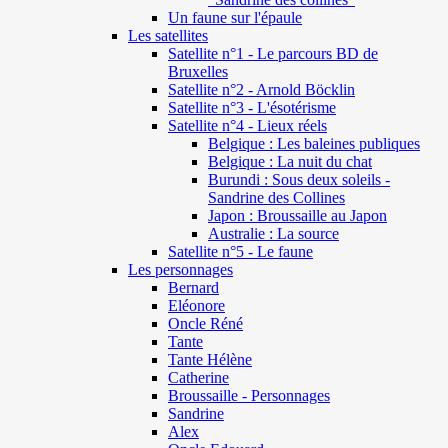
Un faune sur l'épaule
Les satellites
Satellite n°1 - Le parcours BD de
Bruxelles
Satellite n°2 - Arnold Böcklin
Satellite n°3 - L'ésotérisme
Satellite n°4 - Lieux réels
Belgique : Les baleines publiques
Belgique : La nuit du chat
Burundi : Sous deux soleils -
Sandrine des Collines
Japon : Broussaille au Japon
Australie : La source
Satellite n°5 - Le faune
Les personnages
Bernard
Eléonore
Oncle Réné
Tante
Tante Hélène
Catherine
Broussaille - Personnages
Sandrine
Alex