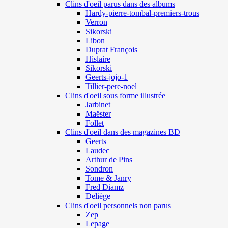
Clins d'oeil parus dans des albums
Hardy-pierre-tombal-premiers-trous
Verron
Sikorski
Libon
Duprat François
Hislaire
Sikorski
Geerts-jojo-1
Tillier-pere-noel
Clins d'oeil sous forme illustrée
Jarbinet
Maëster
Follet
Clins d'oeil dans des magazines BD
Geerts
Laudec
Arthur de Pins
Sondron
Tome & Janry
Fred Diamz
Deliège
Clins d'oeil personnels non parus
Zep
Lepage