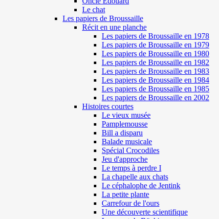
Oncle Edouard
Le chat
Les papiers de Broussaille
Récit en une planche
Les papiers de Broussaille en 1978
Les papiers de Broussaille en 1979
Les papiers de Broussaille en 1980
Les papiers de Broussaille en 1982
Les papiers de Broussaille en 1983
Les papiers de Broussaille en 1984
Les papiers de Broussaille en 1985
Les papiers de Broussaille en 2002
Histoires courtes
Le vieux musée
Pamplemousse
Bill a disparu
Balade musicale
Spécial Crocodiles
Jeu d'approche
Le temps à perdre I
La chapelle aux chats
Le céphalophe de Jentink
La petite plante
Carrefour de l'ours
Une découverte scientifique