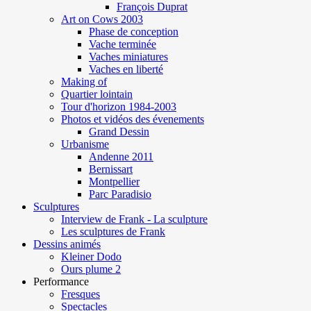
François Duprat
Art on Cows 2003
Phase de conception
Vache terminée
Vaches miniatures
Vaches en liberté
Making of
Quartier lointain
Tour d'horizon 1984-2003
Photos et vidéos des évenements
Grand Dessin
Urbanisme
Andenne 2011
Bernissart
Montpellier
Parc Paradisio
Sculptures
Interview de Frank - La sculpture
Les sculptures de Frank
Dessins animés
Kleiner Dodo
Ours plume 2
Performance
Fresques
Spectacles