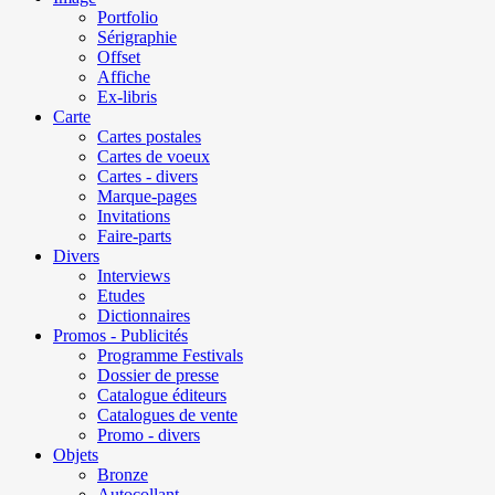
Portfolio
Sérigraphie
Offset
Affiche
Ex-libris
Carte
Cartes postales
Cartes de voeux
Cartes - divers
Marque-pages
Invitations
Faire-parts
Divers
Interviews
Etudes
Dictionnaires
Promos - Publicités
Programme Festivals
Dossier de presse
Catalogue éditeurs
Catalogues de vente
Promo - divers
Objets
Bronze
Autocollant