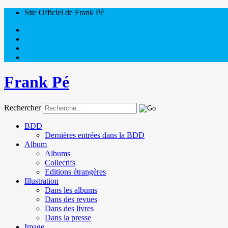
Site Officiel de Frank Pé
Frank Pé
Rechercher
BDD
Dernières entrées dans la BDD
Album
Albums
Collectifs
Editions étrangères
Illustration
Dans les albums
Dans des revues
Dans des livres
Dans la presse
Image