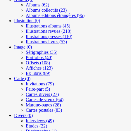
Albums
(62)
Albums collectifs
(23)
Albums éditions étrangères
(96)
Illustration
(0)
Illustrations albums
(45)
Illustrations revues
(218)
Illustrations presses
(110)
Illustrations livres
(53)
Image
(0)
Sérigraphies
(35)
Portfolios
(40)
Offsets
(108)
Affiches
(123)
Ex-libris
(89)
Carte
(0)
Invitations
(79)
Faire-part
(5)
Cartes-divers
(27)
Cartes de vœux
(64)
Marque-pages
(28)
Cartes postales
(83)
Divers
(0)
Interviews
(49)
Etudes
(22)