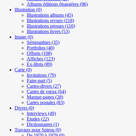
Albums éditions étrangères
(96)
Illustration
(0)
Illustrations albums
(45)
Illustrations revues
(218)
Illustrations presses
(110)
Illustrations livres
(53)
Image
(0)
Sérigraphies
(35)
Portfolios
(40)
Offsets
(108)
Affiches
(123)
Ex-libris
(89)
Carte
(0)
Invitations
(79)
Faire-part
(5)
Cartes-divers
(27)
Cartes de vœux
(64)
Marque-pages
(28)
Cartes postales
(83)
Divers
(0)
Interviews
(49)
Etudes
(22)
Dictionnaires
(1)
Travaux pour Spirou
(0)
De 1970 à 1979
(0)