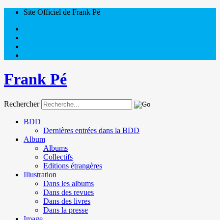
Site Officiel de Frank Pé
Frank Pé
Rechercher
BDD
Dernières entrées dans la BDD
Album
Albums
Collectifs
Editions étrangères
Illustration
Dans les albums
Dans des revues
Dans des livres
Dans la presse
Image