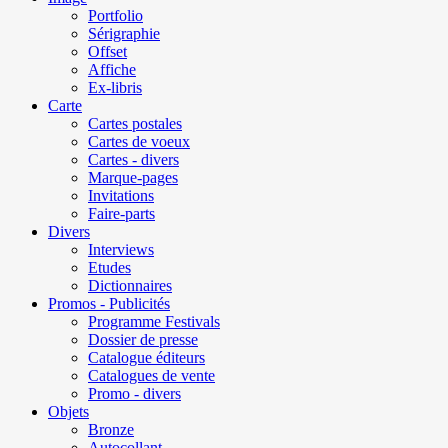
Portfolio
Sérigraphie
Offset
Affiche
Ex-libris
Carte
Cartes postales
Cartes de voeux
Cartes - divers
Marque-pages
Invitations
Faire-parts
Divers
Interviews
Etudes
Dictionnaires
Promos - Publicités
Programme Festivals
Dossier de presse
Catalogue éditeurs
Catalogues de vente
Promo - divers
Objets
Bronze
Autocollant