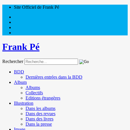
Site Officiel de Frank Pé
Frank Pé
Rechercher
BDD
Dernières entrées dans la BDD
Album
Albums
Collectifs
Editions étrangères
Illustration
Dans les albums
Dans des revues
Dans des livres
Dans la presse
Image