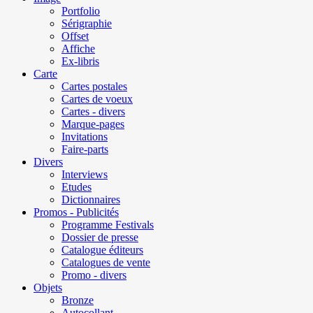
Portfolio
Sérigraphie
Offset
Affiche
Ex-libris
Carte
Cartes postales
Cartes de voeux
Cartes - divers
Marque-pages
Invitations
Faire-parts
Divers
Interviews
Etudes
Dictionnaires
Promos - Publicités
Programme Festivals
Dossier de presse
Catalogue éditeurs
Catalogues de vente
Promo - divers
Objets
Bronze
Autocollant