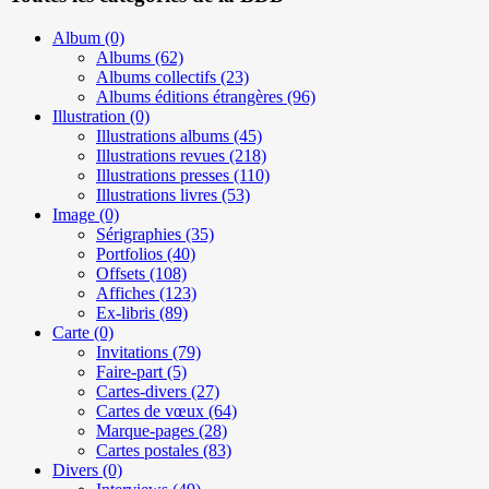
Album
(0)
Albums
(62)
Albums collectifs
(23)
Albums éditions étrangères
(96)
Illustration
(0)
Illustrations albums
(45)
Illustrations revues
(218)
Illustrations presses
(110)
Illustrations livres
(53)
Image
(0)
Sérigraphies
(35)
Portfolios
(40)
Offsets
(108)
Affiches
(123)
Ex-libris
(89)
Carte
(0)
Invitations
(79)
Faire-part
(5)
Cartes-divers
(27)
Cartes de vœux
(64)
Marque-pages
(28)
Cartes postales
(83)
Divers
(0)