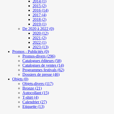
2014
(1)
2015
(2)
2016
(14)
2017
(4)
2018
(2)
2019
(1)
De 2020 à 2022
(0)
2020
(12)
2021
(2)
2022
(1)
2023
(13)
Promos - Publicités
(0)
Promos-divers
(296)
Catalogues éditeurs
(58)
Catalogues de ventes
(14)
Programmes festivals
(62)
Dossiers de presse
(46)
Objets
(0)
Objets-divers
(117)
Bronze
(21)
Autocollant
(15)
T-shirt
(4)
Calendrier
(27)
Etiquette
(13)