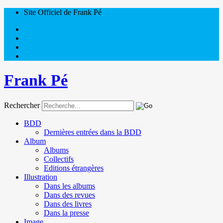
Site Officiel de Frank Pé
Frank Pé
Rechercher
BDD
Dernières entrées dans la BDD
Album
Albums
Collectifs
Editions étrangères
Illustration
Dans les albums
Dans des revues
Dans des livres
Dans la presse
Image