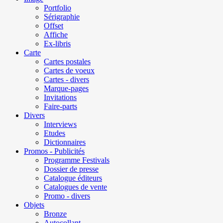
Portfolio
Sérigraphie
Offset
Affiche
Ex-libris
Carte
Cartes postales
Cartes de voeux
Cartes - divers
Marque-pages
Invitations
Faire-parts
Divers
Interviews
Etudes
Dictionnaires
Promos - Publicités
Programme Festivals
Dossier de presse
Catalogue éditeurs
Catalogues de vente
Promo - divers
Objets
Bronze
Autocollant