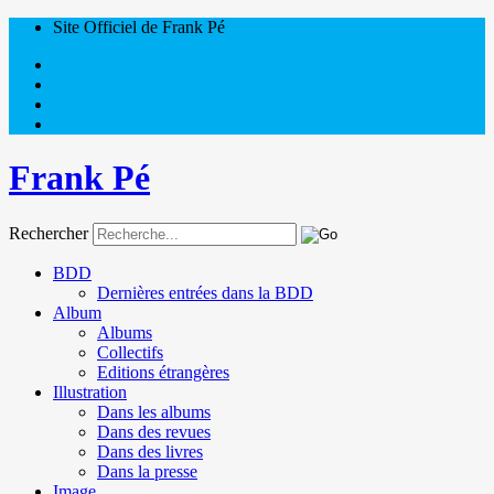
Site Officiel de Frank Pé
Frank Pé
Rechercher
BDD
Dernières entrées dans la BDD
Album
Albums
Collectifs
Editions étrangères
Illustration
Dans les albums
Dans des revues
Dans des livres
Dans la presse
Image