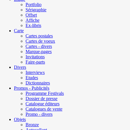
Portfolio
Sérigraphie
Offset
Affiche
Ex-libris
Carte
Cartes postales
Cartes de voeux
Cartes - divers
Marque-pages
Invitations
Faire-parts
Divers
Interviews
Etudes
Dictionnaires
Promos - Publicités
Programme Festivals
Dossier de presse
Catalogue éditeurs
Catalogues de vente
Promo - divers
Objets
Bronze
Autocollant