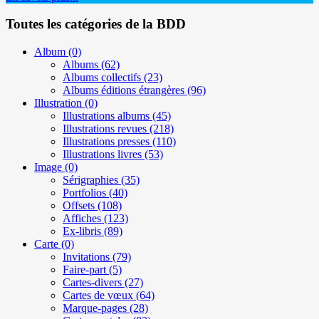
Toutes les catégories de la BDD
Album
(0)
Albums
(62)
Albums collectifs
(23)
Albums éditions étrangères
(96)
Illustration
(0)
Illustrations albums
(45)
Illustrations revues
(218)
Illustrations presses
(110)
Illustrations livres
(53)
Image
(0)
Sérigraphies
(35)
Portfolios
(40)
Offsets
(108)
Affiches
(123)
Ex-libris
(89)
Carte
(0)
Invitations
(79)
Faire-part
(5)
Cartes-divers
(27)
Cartes de vœux
(64)
Marque-pages
(28)