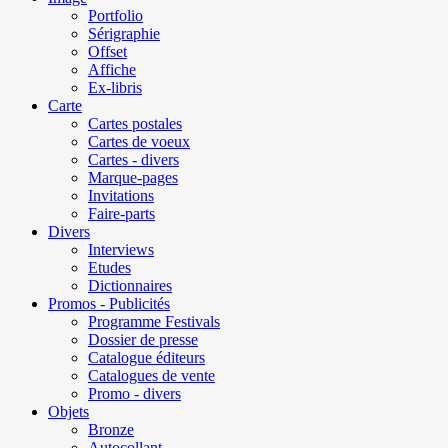
Portfolio
Sérigraphie
Offset
Affiche
Ex-libris
Carte
Cartes postales
Cartes de voeux
Cartes - divers
Marque-pages
Invitations
Faire-parts
Divers
Interviews
Etudes
Dictionnaires
Promos - Publicités
Programme Festivals
Dossier de presse
Catalogue éditeurs
Catalogues de vente
Promo - divers
Objets
Bronze
Autocollant