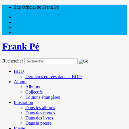
Site Officiel de Frank Pé
Frank Pé
Rechercher
BDD
Dernières entrées dans la BDD
Album
Albums
Collectifs
Editions étrangères
Illustration
Dans les albums
Dans des revues
Dans des livres
Dans la presse
Image