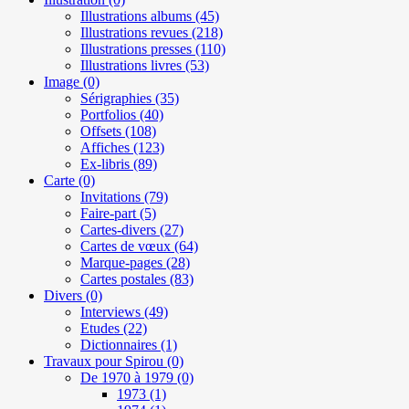
Illustrations albums
(45)
Illustrations revues
(218)
Illustrations presses
(110)
Illustrations livres
(53)
Image
(0)
Sérigraphies
(35)
Portfolios
(40)
Offsets
(108)
Affiches
(123)
Ex-libris
(89)
Carte
(0)
Invitations
(79)
Faire-part
(5)
Cartes-divers
(27)
Cartes de vœux
(64)
Marque-pages
(28)
Cartes postales
(83)
Divers
(0)
Interviews
(49)
Etudes
(22)
Dictionnaires
(1)
Travaux pour Spirou
(0)
De 1970 à 1979
(0)
1973
(1)