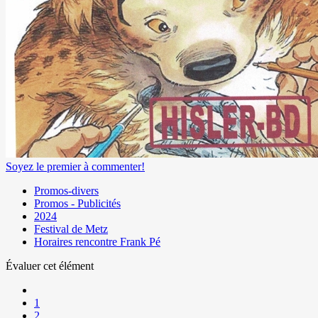
Soyez le premier à commenter!
Promos-divers
Promos - Publicités
2024
Festival de Metz
Horaires rencontre Frank Pé
Évaluer cet élément
1
2