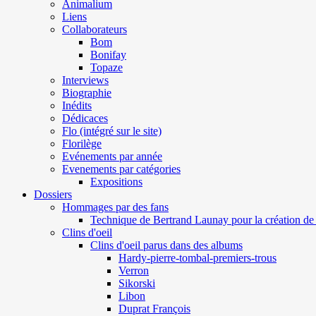
Animalium
Liens
Collaborateurs
Bom
Bonifay
Topaze
Interviews
Biographie
Inédits
Dédicaces
Flo (intégré sur le site)
Florilège
Evénements par année
Evenements par catégories
Expositions
Dossiers
Hommages par des fans
Technique de Bertrand Launay pour la création de 
Clins d'oeil
Clins d'oeil parus dans des albums
Hardy-pierre-tombal-premiers-trous
Verron
Sikorski
Libon
Duprat François