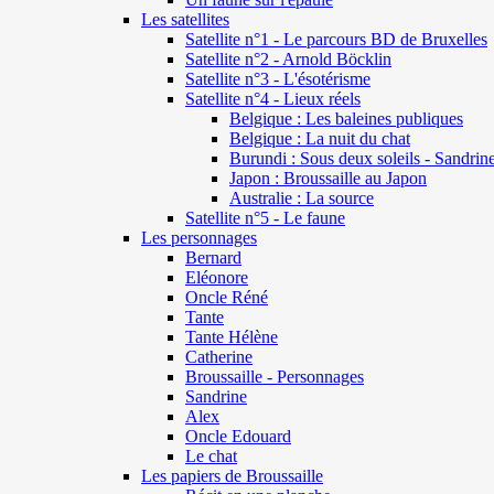
Les satellites
Satellite n°1 - Le parcours BD de Bruxelles
Satellite n°2 - Arnold Böcklin
Satellite n°3 - L'ésotérisme
Satellite n°4 - Lieux réels
Belgique : Les baleines publiques
Belgique : La nuit du chat
Burundi : Sous deux soleils - Sandrin
Japon : Broussaille au Japon
Australie : La source
Satellite n°5 - Le faune
Les personnages
Bernard
Eléonore
Oncle Réné
Tante
Tante Hélène
Catherine
Broussaille - Personnages
Sandrine
Alex
Oncle Edouard
Le chat
Les papiers de Broussaille