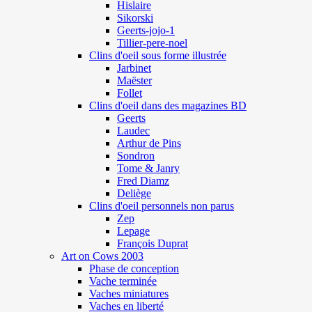
Hislaire
Sikorski
Geerts-jojo-1
Tillier-pere-noel
Clins d'oeil sous forme illustrée
Jarbinet
Maëster
Follet
Clins d'oeil dans des magazines BD
Geerts
Laudec
Arthur de Pins
Sondron
Tome & Janry
Fred Diamz
Deliège
Clins d'oeil personnels non parus
Zep
Lepage
François Duprat
Art on Cows 2003
Phase de conception
Vache terminée
Vaches miniatures
Vaches en liberté