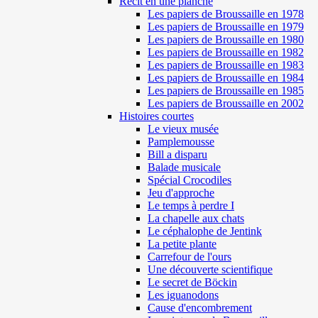
Récit en une planche
Les papiers de Broussaille en 1978
Les papiers de Broussaille en 1979
Les papiers de Broussaille en 1980
Les papiers de Broussaille en 1982
Les papiers de Broussaille en 1983
Les papiers de Broussaille en 1984
Les papiers de Broussaille en 1985
Les papiers de Broussaille en 2002
Histoires courtes
Le vieux musée
Pamplemousse
Bill a disparu
Balade musicale
Spécial Crocodiles
Jeu d'approche
Le temps à perdre I
La chapelle aux chats
Le céphalophe de Jentink
La petite plante
Carrefour de l'ours
Une découverte scientifique
Le secret de Böckin
Les iguanodons
Cause d'encombrement