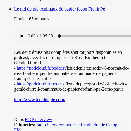
Le nid de pie, Animaux de papier façon Frank Pé
Durée : 65
minutes
Les deux émissions complètes sont toujours disponibles en
podcast, avec les chroniques sur Rosa Bonheur et
Gerald Durrell.
-
https://podcloud.fr/podcast/
leniddepie/episode/46-
portrait-de-
rosa-bonheur-
peintre-animaliere-et-animaux-
de-papier-ft-
frank-pe-1ere-
partie
-
https://podcloud.fr/podcast/
leniddepie/episode/47-larche-
de-
gerald-durrell-et-animaux-
de-papier-ft-frank-pe-2eme-
partie
http://www.leniddepie.com/
Dans
RDP interview
Etiquettes:
radio
interview
podcast
Le nid de pie
Campus
FM