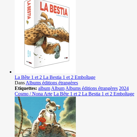
La Bête 1 et 2 La Bestia 1 et 2 Emboîtage
Dans
Albums éditions étrangères
Etiquettes:
album
Album
Albums éditions étrangères
2024
Cosmo / Nona Arte
La Bête 1 et 2 La Bestia 1 et 2 Emboîtage