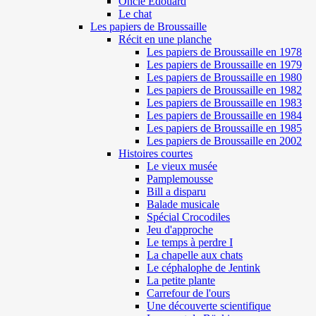
Oncle Edouard
Le chat
Les papiers de Broussaille
Récit en une planche
Les papiers de Broussaille en 1978
Les papiers de Broussaille en 1979
Les papiers de Broussaille en 1980
Les papiers de Broussaille en 1982
Les papiers de Broussaille en 1983
Les papiers de Broussaille en 1984
Les papiers de Broussaille en 1985
Les papiers de Broussaille en 2002
Histoires courtes
Le vieux musée
Pamplemousse
Bill a disparu
Balade musicale
Spécial Crocodiles
Jeu d'approche
Le temps à perdre I
La chapelle aux chats
Le céphalophe de Jentink
La petite plante
Carrefour de l'ours
Une découverte scientifique