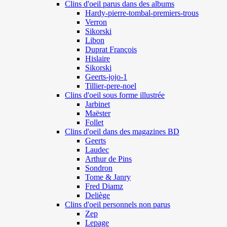
Clins d'oeil parus dans des albums
Hardy-pierre-tombal-premiers-trous
Verron
Sikorski
Libon
Duprat François
Hislaire
Sikorski
Geerts-jojo-1
Tillier-pere-noel
Clins d'oeil sous forme illustrée
Jarbinet
Maëster
Follet
Clins d'oeil dans des magazines BD
Geerts
Laudec
Arthur de Pins
Sondron
Tome & Janry
Fred Diamz
Deliège
Clins d'oeil personnels non parus
Zep
Lepage