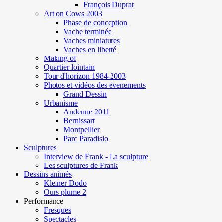
François Duprat
Art on Cows 2003
Phase de conception
Vache terminée
Vaches miniatures
Vaches en liberté
Making of
Quartier lointain
Tour d'horizon 1984-2003
Photos et vidéos des évenements
Grand Dessin
Urbanisme
Andenne 2011
Bernissart
Montpellier
Parc Paradisio
Sculptures
Interview de Frank - La sculpture
Les sculptures de Frank
Dessins animés
Kleiner Dodo
Ours plume 2
Performance
Fresques
Spectacles