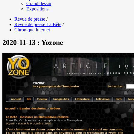
Grand dessin
Expositions
Revue de presse
/
Revue de presse La Bête
/
Chronique Internet
2020-11-13 : Yozone