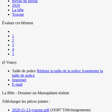
Revue de presse
2020
La bête
Yozone
Évaluer cet élément
1
2
3
4
5
(0 Votes)
Taille de police
Réduire la taille de la police
Augmenter la
taille de police
Imprimer
E-mail
La Bête - Dessiner un Marsupilami réaliste
Télécharger les pièces jointes :
2020-11-13-yozone.pdf
(19387 Téléchargements)