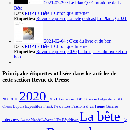
2021-03-29 : Le Plan Q : Chronique de La
Bête
Dans
RDP La Bête 1 Chronique Internet
Etiquettes:
Revue de presse
La bête
podcast
Le Plan Q
2021
2021-02-04 : C'est du livre et du bon
Dans
RDP La Bête 1 Chronique Internet
Etiquettes:
Revue de presse
2020
La bête
C'est du livre et du
bon
Principales étiquettes utilisées dans les articles de
cette section Revue de Presse
2020
2016
2021
CBBD
Centre Belge de la BD
2008
Animalium
Frank Pé ou Les Passions d’un Faune
Galerie
Cnews
Dupuis
Exposition
La bête
interview
L'autre Monde
L'Avenir
L'Est Républicain
Le