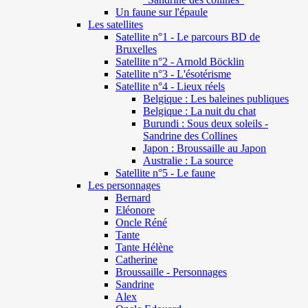
Un faune sur l'épaule
Les satellites
Satellite n°1 - Le parcours BD de
Bruxelles
Satellite n°2 - Arnold Böcklin
Satellite n°3 - L'ésotérisme
Satellite n°4 - Lieux réels
Belgique : Les baleines publiques
Belgique : La nuit du chat
Burundi : Sous deux soleils -
Sandrine des Collines
Japon : Broussaille au Japon
Australie : La source
Satellite n°5 - Le faune
Les personnages
Bernard
Eléonore
Oncle Réné
Tante
Tante Hélène
Catherine
Broussaille - Personnages
Sandrine
Alex