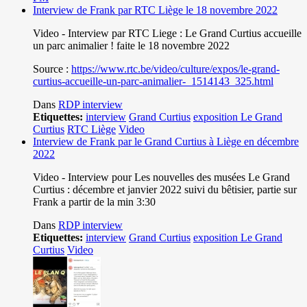
Interview de Frank par RTC Liège le 18 novembre 2022
Video - Interview par RTC Liege : Le Grand Curtius accueille
un parc animalier ! faite le 18 novembre 2022
Source :
https://www.rtc.be/video/culture/expos/le-grand-
curtius-accueille-un-parc-animalier-_1514143_325.html
Dans
RDP interview
Etiquettes:
interview
Grand Curtius
exposition Le Grand
Curtius
RTC Liège
Video
Interview de Frank par le Grand Curtius à Liège en décembre
2022
Video - Interview pour Les nouvelles des musées Le Grand
Curtius : décembre et janvier 2022 suivi du bêtisier, partie sur
Frank a partir de la min 3:30
Dans
RDP interview
Etiquettes:
interview
Grand Curtius
exposition Le Grand
Curtius
Video