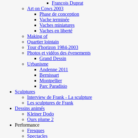
François Duprat
Art on Cows 2003
Phase de conception
Vache terminée
Vaches miniatures
Vaches en liberté
Making of
Quartier lointain
Tour d'horizon 1984-2003
Photos et vidéos des évenements
Grand Dessin
Urbanisme
Andenne 2011
Bernissart
Montpellier
Parc Paradisio
Sculptures
Interview de Frank - La sculpture
Les sculptures de Frank
Dessins animés
Kleiner Dodo
Ours plume 2
Performance
Fresques
Spectacles