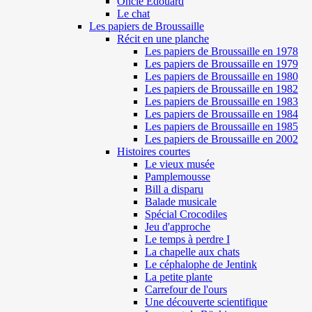
Oncle Edouard
Le chat
Les papiers de Broussaille
Récit en une planche
Les papiers de Broussaille en 1978
Les papiers de Broussaille en 1979
Les papiers de Broussaille en 1980
Les papiers de Broussaille en 1982
Les papiers de Broussaille en 1983
Les papiers de Broussaille en 1984
Les papiers de Broussaille en 1985
Les papiers de Broussaille en 2002
Histoires courtes
Le vieux musée
Pamplemousse
Bill a disparu
Balade musicale
Spécial Crocodiles
Jeu d'approche
Le temps à perdre I
La chapelle aux chats
Le céphalophe de Jentink
La petite plante
Carrefour de l'ours
Une découverte scientifique