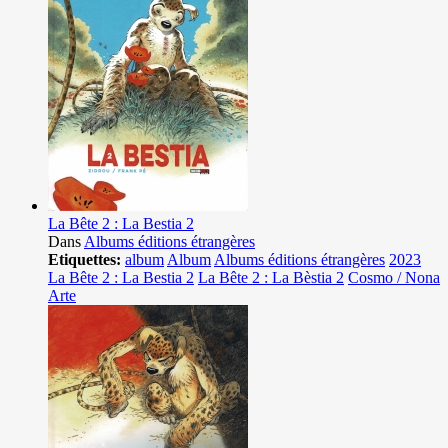
La Bête 2 : La Bestia 2
Dans
Albums éditions étrangères
Etiquettes:
album
Album
Albums éditions étrangères
2023
La Bête 2 : La Bestia 2
La Bête 2 : La Bèstia 2
Cosmo / Nona
Arte