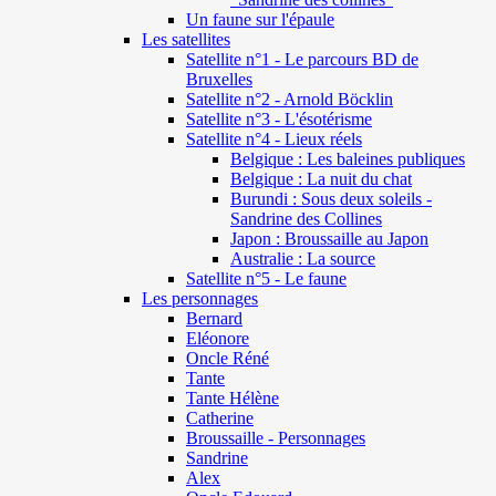
Un faune sur l'épaule
Les satellites
Satellite n°1 - Le parcours BD de
Bruxelles
Satellite n°2 - Arnold Böcklin
Satellite n°3 - L'ésotérisme
Satellite n°4 - Lieux réels
Belgique : Les baleines publiques
Belgique : La nuit du chat
Burundi : Sous deux soleils -
Sandrine des Collines
Japon : Broussaille au Japon
Australie : La source
Satellite n°5 - Le faune
Les personnages
Bernard
Eléonore
Oncle Réné
Tante
Tante Hélène
Catherine
Broussaille - Personnages
Sandrine
Alex