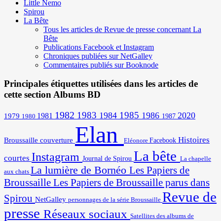
Little Nemo
Spirou
La Bête
Tous les articles de Revue de presse concernant La
Bête
Publications Facebook et Instagram
Chroniques publiées sur NetGalley
Commentaires publiés sur Booknode
Principales étiquettes utilisées dans les articles de
cette section Albums BD
1982
1983
1985
1984
1986
2020
1981
1979
1987
1980
Elan
Histoires
Broussaille
couverture
Facebook
Eléonore
La bête
Instagram
courtes
Journal de Spirou
La chapelle
La lumière de Bornéo
Les Papiers de
aux chats
Broussaille
Les Papiers de Broussaille parus dans
Revue de
Spirou
NetGalley
personnages de la série Broussaille
presse
Réseaux sociaux
Satellites des albums de