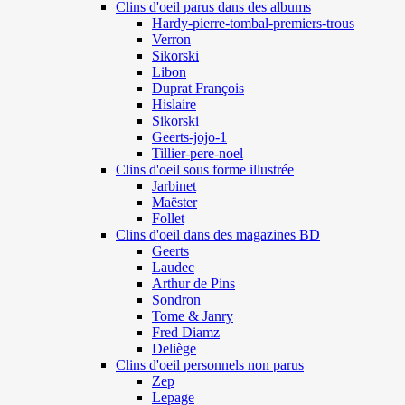
Clins d'oeil parus dans des albums
Hardy-pierre-tombal-premiers-trous
Verron
Sikorski
Libon
Duprat François
Hislaire
Sikorski
Geerts-jojo-1
Tillier-pere-noel
Clins d'oeil sous forme illustrée
Jarbinet
Maëster
Follet
Clins d'oeil dans des magazines BD
Geerts
Laudec
Arthur de Pins
Sondron
Tome & Janry
Fred Diamz
Deliège
Clins d'oeil personnels non parus
Zep
Lepage