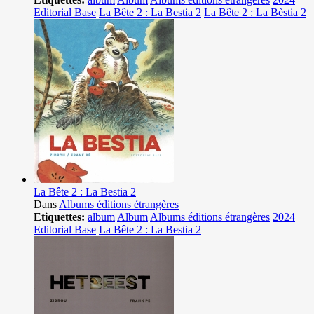
Editorial Base
La Bête 2 : La Bestia 2
La Bête 2 : La Bèstia 2
La Bête 2 : La Bestia 2
Dans
Albums éditions étrangères
Etiquettes:
album
Album
Albums éditions étrangères
2024
Editorial Base
La Bête 2 : La Bestia 2