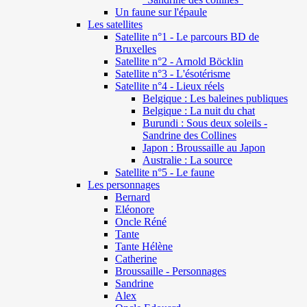
Un faune sur l'épaule
Les satellites
Satellite n°1 - Le parcours BD de
Bruxelles
Satellite n°2 - Arnold Böcklin
Satellite n°3 - L'ésotérisme
Satellite n°4 - Lieux réels
Belgique : Les baleines publiques
Belgique : La nuit du chat
Burundi : Sous deux soleils -
Sandrine des Collines
Japon : Broussaille au Japon
Australie : La source
Satellite n°5 - Le faune
Les personnages
Bernard
Eléonore
Oncle Réné
Tante
Tante Hélène
Catherine
Broussaille - Personnages
Sandrine
Alex