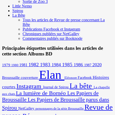
Sortie de Zoo 3
Little Nemo
Spirou
La Bête
Tous les articles de Revue de presse concernant La
Bête
Publications Facebook et Instagram
Chroniques publiées sur NetGalley
Commentaires publiés sur Booknode
Principales étiquettes utilisées dans les articles de
cette section Albums BD
1982
1983
1985
1984
1986
2020
1981
1979
1987
1980
Elan
Histoires
Broussaille
couverture
Facebook
Eléonore
La bête
Instagram
courtes
Journal de Spirou
La chapelle
La lumière de Bornéo
Les Papiers de
aux chats
Broussaille
Les Papiers de Broussaille parus dans
Revue de
Spirou
NetGalley
personnages de la série Broussaille