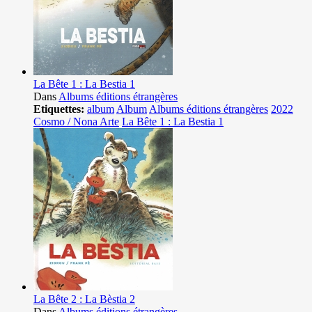
La Bête 1 : La Bestia 1
Dans
Albums éditions étrangères
Etiquettes:
album
Album
Albums éditions étrangères
2022
Cosmo / Nona Arte
La Bête 1 : La Bestia 1
La Bête 2 : La Bèstia 2
Dans
Albums éditions étrangères