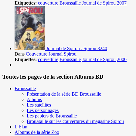
Etiquettes:
couverture
Broussaille
Journal de Spirou
2007
Journal de Spirou : Spirou 3240
Dans
Couverture Journal Spirou
Etiquettes:
couverture
Broussaille
Journal de Spirou
2000
Toutes les pages de la section Albums BD
Broussaille
Présentation de la série BD Broussaille
Albums
Les satellites
Les personnages
Les papiers de Broussaille
Broussaille sur les couvertures du magasine Spirou
L'Elan
Albums de la série Zoo