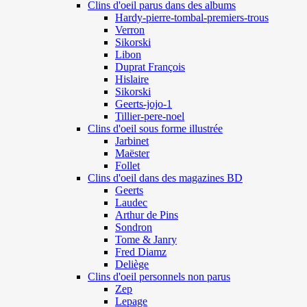
Clins d'oeil parus dans des albums
Hardy-pierre-tombal-premiers-trous
Verron
Sikorski
Libon
Duprat François
Hislaire
Sikorski
Geerts-jojo-1
Tillier-pere-noel
Clins d'oeil sous forme illustrée
Jarbinet
Maëster
Follet
Clins d'oeil dans des magazines BD
Geerts
Laudec
Arthur de Pins
Sondron
Tome & Janry
Fred Diamz
Deliège
Clins d'oeil personnels non parus
Zep
Lepage