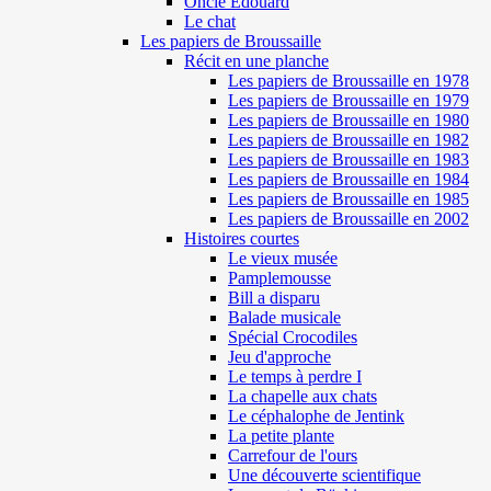
Oncle Edouard
Le chat
Les papiers de Broussaille
Récit en une planche
Les papiers de Broussaille en 1978
Les papiers de Broussaille en 1979
Les papiers de Broussaille en 1980
Les papiers de Broussaille en 1982
Les papiers de Broussaille en 1983
Les papiers de Broussaille en 1984
Les papiers de Broussaille en 1985
Les papiers de Broussaille en 2002
Histoires courtes
Le vieux musée
Pamplemousse
Bill a disparu
Balade musicale
Spécial Crocodiles
Jeu d'approche
Le temps à perdre I
La chapelle aux chats
Le céphalophe de Jentink
La petite plante
Carrefour de l'ours
Une découverte scientifique