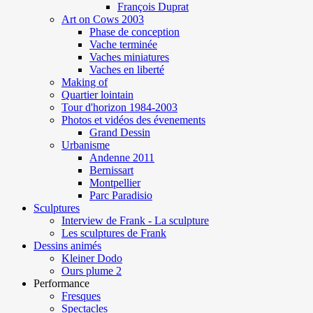
François Duprat
Art on Cows 2003
Phase de conception
Vache terminée
Vaches miniatures
Vaches en liberté
Making of
Quartier lointain
Tour d'horizon 1984-2003
Photos et vidéos des évenements
Grand Dessin
Urbanisme
Andenne 2011
Bernissart
Montpellier
Parc Paradisio
Sculptures
Interview de Frank - La sculpture
Les sculptures de Frank
Dessins animés
Kleiner Dodo
Ours plume 2
Performance
Fresques
Spectacles