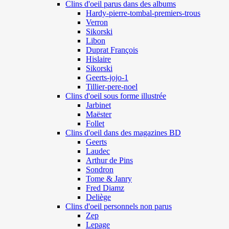
Clins d'oeil parus dans des albums
Hardy-pierre-tombal-premiers-trous
Verron
Sikorski
Libon
Duprat François
Hislaire
Sikorski
Geerts-jojo-1
Tillier-pere-noel
Clins d'oeil sous forme illustrée
Jarbinet
Maëster
Follet
Clins d'oeil dans des magazines BD
Geerts
Laudec
Arthur de Pins
Sondron
Tome & Janry
Fred Diamz
Deliège
Clins d'oeil personnels non parus
Zep
Lepage