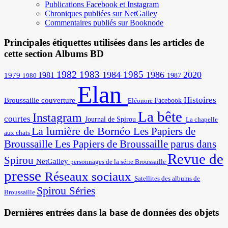
Publications Facebook et Instagram
Chroniques publiées sur NetGalley
Commentaires publiés sur Booknode
Principales étiquettes utilisées dans les articles de
cette section Albums BD
1982
1983
1985
1984
1986
2020
1981
1979
1987
1980
Elan
Histoires
Broussaille
couverture
Facebook
Eléonore
La bête
Instagram
courtes
Journal de Spirou
La chapelle
La lumière de Bornéo
Les Papiers de
aux chats
Broussaille
Les Papiers de Broussaille parus dans
Revue de
Spirou
NetGalley
personnages de la série Broussaille
presse
Réseaux sociaux
Satellites des albums de
Spirou
Séries
Broussaille
Dernières entrées dans la base de données des objets