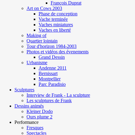
François Duprat
Art on Cows 2003
Phase de conception
Vache terminée
Vaches miniatures
Vaches en liberté
Making of
Quartier lointain
Tour d'horizon 1984-2003
Photos et vidéos des évenements
Grand Dessin
Urbanisme
Andenne 2011
Bernissart
Montpellier
Parc Paradisio
Sculptures
Interview de Frank - La sculpture
Les sculptures de Frank
Dessins animés
Kleiner Dodo
Ours plume 2
Performance
Fresques
Spectacles