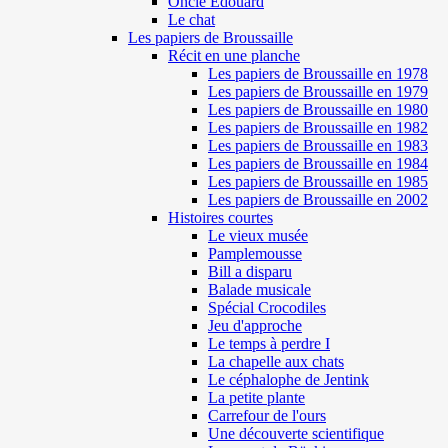
Oncle Edouard
Le chat
Les papiers de Broussaille
Récit en une planche
Les papiers de Broussaille en 1978
Les papiers de Broussaille en 1979
Les papiers de Broussaille en 1980
Les papiers de Broussaille en 1982
Les papiers de Broussaille en 1983
Les papiers de Broussaille en 1984
Les papiers de Broussaille en 1985
Les papiers de Broussaille en 2002
Histoires courtes
Le vieux musée
Pamplemousse
Bill a disparu
Balade musicale
Spécial Crocodiles
Jeu d'approche
Le temps à perdre I
La chapelle aux chats
Le céphalophe de Jentink
La petite plante
Carrefour de l'ours
Une découverte scientifique