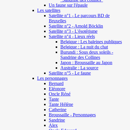
Un faune sur l'épaule
Les satellites
Satellite n°1 - Le parcours BD de
Bruxelles
Satellite n°2 - Arnold Böcklin
Satellite n°3 - L'ésotérisme
Satellite n°4 - Lieux réels
Belgique : Les baleines publiques
Belgique : La nuit du chat
Burundi : Sous deux soleils -
Sandrine des Collines
Japon : Broussaille au Japon
Australie : La source
Satellite n°5 - Le faune
Les personnages
Bernard
Eléonore
Oncle Réné
Tante
Tante Hélène
Catherine
Broussaille - Personnages
Sandrine
Alex