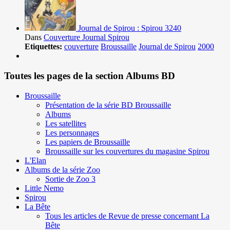
Journal de Spirou : Spirou 3240
Dans
Couverture Journal Spirou
Etiquettes:
couverture
Broussaille
Journal de Spirou
2000
Toutes les pages de la section Albums BD
Broussaille
Présentation de la série BD Broussaille
Albums
Les satellites
Les personnages
Les papiers de Broussaille
Broussaille sur les couvertures du magasine Spirou
L'Elan
Albums de la série Zoo
Sortie de Zoo 3
Little Nemo
Spirou
La Bête
Tous les articles de Revue de presse concernant La
Bête