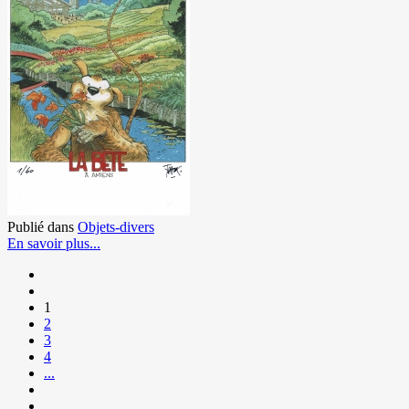
Publié dans
Objets-divers
En savoir plus...
1
2
3
4
...