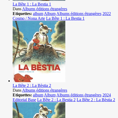
La Bête 1 : La Bestia 1
Dans
Albums éditions étrangères
Etiquettes:
album
Album
Albums éditions étrangères
2022
Cosmo / Nona Arte
La Bête 1 : La Bestia 1
La Bête 2 : La Bèstia 2
Dans
Albums éditions étrangères
Etiquettes:
album
Album
Albums éditions étrangères
2024
Editorial Base
La Bête 2 : La Bestia 2
La Bête 2 : La Bèstia 2