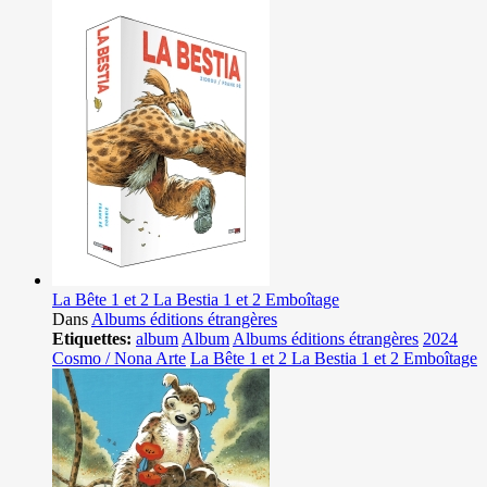
La Bête 1 et 2 La Bestia 1 et 2 Emboîtage
Dans
Albums éditions étrangères
Etiquettes:
album
Album
Albums éditions étrangères
2024
Cosmo / Nona Arte
La Bête 1 et 2 La Bestia 1 et 2 Emboîtage