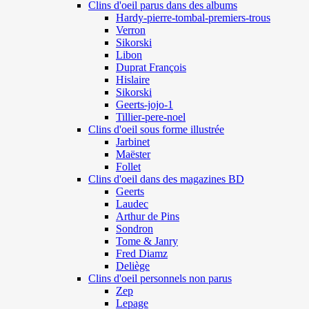
Clins d'oeil parus dans des albums
Hardy-pierre-tombal-premiers-trous
Verron
Sikorski
Libon
Duprat François
Hislaire
Sikorski
Geerts-jojo-1
Tillier-pere-noel
Clins d'oeil sous forme illustrée
Jarbinet
Maëster
Follet
Clins d'oeil dans des magazines BD
Geerts
Laudec
Arthur de Pins
Sondron
Tome & Janry
Fred Diamz
Deliège
Clins d'oeil personnels non parus
Zep
Lepage