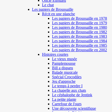
Oncle Edouard
Le chat
Les papiers de Broussaille
Récit en une planche
Les papiers de Broussaille en 1978
Les papiers de Broussaille en 1979
Les papiers de Broussaille en 1980
Les papiers de Broussaille en 1982
Les papiers de Broussaille en 1983
Les papiers de Broussaille en 1984
Les papiers de Broussaille en 1985
Les papiers de Broussaille en 2002
Histoires courtes
Le vieux musée
Pamplemousse
Bill a disparu
Balade musicale
Spécial Crocodiles
Jeu d'approche
Le temps à perdre I
La chapelle aux chats
Le céphalophe de Jentink
La petite plante
Carrefour de l'ours
Une découverte scientifique