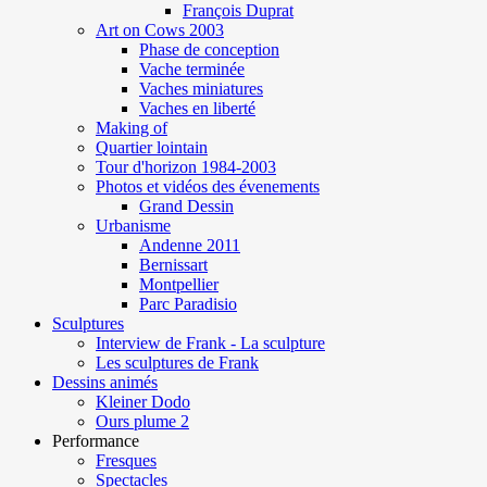
François Duprat
Art on Cows 2003
Phase de conception
Vache terminée
Vaches miniatures
Vaches en liberté
Making of
Quartier lointain
Tour d'horizon 1984-2003
Photos et vidéos des évenements
Grand Dessin
Urbanisme
Andenne 2011
Bernissart
Montpellier
Parc Paradisio
Sculptures
Interview de Frank - La sculpture
Les sculptures de Frank
Dessins animés
Kleiner Dodo
Ours plume 2
Performance
Fresques
Spectacles