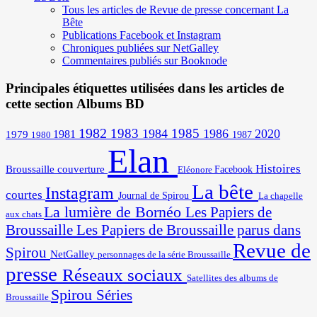
Tous les articles de Revue de presse concernant La
Bête
Publications Facebook et Instagram
Chroniques publiées sur NetGalley
Commentaires publiés sur Booknode
Principales étiquettes utilisées dans les articles de
cette section Albums BD
1982
1983
1985
1984
1986
2020
1981
1979
1987
1980
Elan
Histoires
Broussaille
couverture
Facebook
Eléonore
La bête
Instagram
courtes
Journal de Spirou
La chapelle
La lumière de Bornéo
Les Papiers de
aux chats
Broussaille
Les Papiers de Broussaille parus dans
Revue de
Spirou
NetGalley
personnages de la série Broussaille
presse
Réseaux sociaux
Satellites des albums de
Spirou
Séries
Broussaille