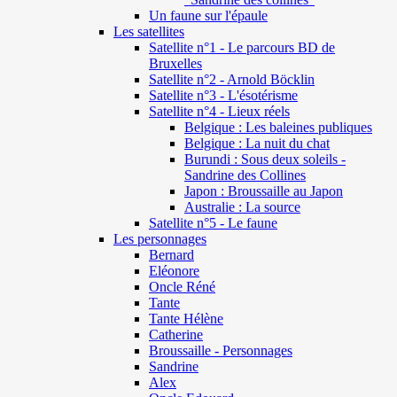
Un faune sur l'épaule
Les satellites
Satellite n°1 - Le parcours BD de
Bruxelles
Satellite n°2 - Arnold Böcklin
Satellite n°3 - L'ésotérisme
Satellite n°4 - Lieux réels
Belgique : Les baleines publiques
Belgique : La nuit du chat
Burundi : Sous deux soleils -
Sandrine des Collines
Japon : Broussaille au Japon
Australie : La source
Satellite n°5 - Le faune
Les personnages
Bernard
Eléonore
Oncle Réné
Tante
Tante Hélène
Catherine
Broussaille - Personnages
Sandrine
Alex