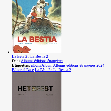
La Bête 2 : La Bestia 2
Dans
Albums éditions étrangères
Etiquettes:
album
Album
Albums éditions étrangères
2024
Editorial Base
La Bête 2 : La Bestia 2