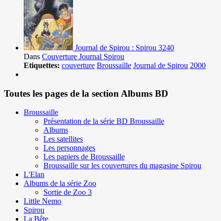
Journal de Spirou : Spirou 3240
Dans
Couverture Journal Spirou
Etiquettes:
couverture
Broussaille
Journal de Spirou
2000
Toutes les pages de la section Albums BD
Broussaille
Présentation de la série BD Broussaille
Albums
Les satellites
Les personnages
Les papiers de Broussaille
Broussaille sur les couvertures du magasine Spirou
L'Elan
Albums de la série Zoo
Sortie de Zoo 3
Little Nemo
Spirou
La Bête