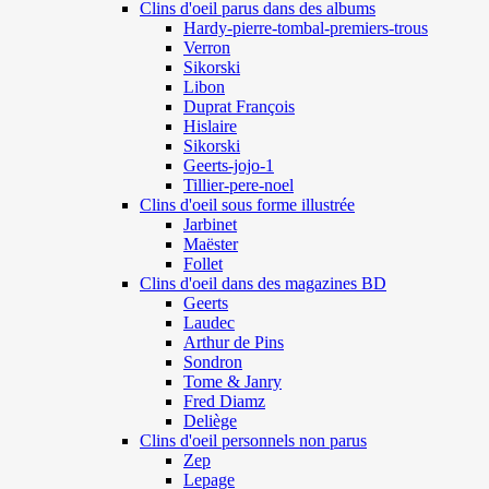
Clins d'oeil parus dans des albums
Hardy-pierre-tombal-premiers-trous
Verron
Sikorski
Libon
Duprat François
Hislaire
Sikorski
Geerts-jojo-1
Tillier-pere-noel
Clins d'oeil sous forme illustrée
Jarbinet
Maëster
Follet
Clins d'oeil dans des magazines BD
Geerts
Laudec
Arthur de Pins
Sondron
Tome & Janry
Fred Diamz
Deliège
Clins d'oeil personnels non parus
Zep
Lepage