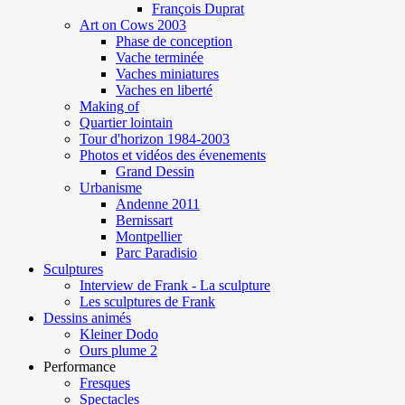
François Duprat
Art on Cows 2003
Phase de conception
Vache terminée
Vaches miniatures
Vaches en liberté
Making of
Quartier lointain
Tour d'horizon 1984-2003
Photos et vidéos des évenements
Grand Dessin
Urbanisme
Andenne 2011
Bernissart
Montpellier
Parc Paradisio
Sculptures
Interview de Frank - La sculpture
Les sculptures de Frank
Dessins animés
Kleiner Dodo
Ours plume 2
Performance
Fresques
Spectacles