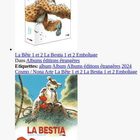
La Bête 1 et 2 La Bestia 1 et 2 Emboîtage
Dans
Albums éditions étrangères
Etiquettes:
album
Album
Albums éditions étrangères
2024
Cosmo / Nona Arte
La Bête 1 et 2 La Bestia 1 et 2 Emboîtage