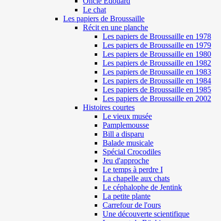
Oncle Edouard
Le chat
Les papiers de Broussaille
Récit en une planche
Les papiers de Broussaille en 1978
Les papiers de Broussaille en 1979
Les papiers de Broussaille en 1980
Les papiers de Broussaille en 1982
Les papiers de Broussaille en 1983
Les papiers de Broussaille en 1984
Les papiers de Broussaille en 1985
Les papiers de Broussaille en 2002
Histoires courtes
Le vieux musée
Pamplemousse
Bill a disparu
Balade musicale
Spécial Crocodiles
Jeu d'approche
Le temps à perdre I
La chapelle aux chats
Le céphalophe de Jentink
La petite plante
Carrefour de l'ours
Une découverte scientifique