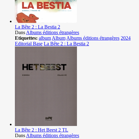
La Bête 2 : La Bestia 2
Dans
Albums éditions étrangères
Etiquettes:
album
Album
Albums éditions étrangères
2024
Editorial Base
La Bête 2 : La Bestia 2
La Bête 2 : Het Beest 2 TL
Dans
Albums éditions étrangères