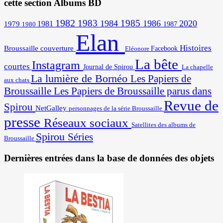
cette section Albums BD
1982
1983
1985
1984
1986
2020
1981
1979
1987
1980
Elan
Histoires
Broussaille
couverture
Facebook
Eléonore
La bête
Instagram
courtes
Journal de Spirou
La chapelle
La lumière de Bornéo
Les Papiers de
aux chats
Broussaille
Les Papiers de Broussaille parus dans
Revue de
Spirou
NetGalley
personnages de la série Broussaille
presse
Réseaux sociaux
Satellites des albums de
Spirou
Séries
Broussaille
Dernières entrées dans la base de données des objets