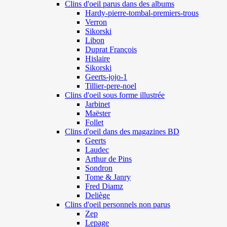
Clins d'oeil parus dans des albums
Hardy-pierre-tombal-premiers-trous
Verron
Sikorski
Libon
Duprat François
Hislaire
Sikorski
Geerts-jojo-1
Tillier-pere-noel
Clins d'oeil sous forme illustrée
Jarbinet
Maëster
Follet
Clins d'oeil dans des magazines BD
Geerts
Laudec
Arthur de Pins
Sondron
Tome & Janry
Fred Diamz
Deliège
Clins d'oeil personnels non parus
Zep
Lepage