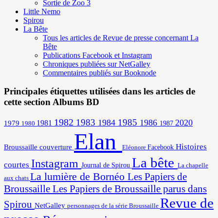
Sortie de Zoo 3
Little Nemo
Spirou
La Bête
Tous les articles de Revue de presse concernant La
Bête
Publications Facebook et Instagram
Chroniques publiées sur NetGalley
Commentaires publiés sur Booknode
Principales étiquettes utilisées dans les articles de
cette section Albums BD
1982
1983
1985
1984
1986
2020
1981
1979
1987
1980
Elan
Histoires
Broussaille
couverture
Facebook
Eléonore
La bête
Instagram
courtes
Journal de Spirou
La chapelle
La lumière de Bornéo
Les Papiers de
aux chats
Broussaille
Les Papiers de Broussaille parus dans
Revue de
Spirou
NetGalley
personnages de la série Broussaille