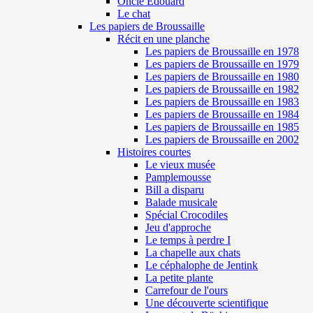
Oncle Edouard
Le chat
Les papiers de Broussaille
Récit en une planche
Les papiers de Broussaille en 1978
Les papiers de Broussaille en 1979
Les papiers de Broussaille en 1980
Les papiers de Broussaille en 1982
Les papiers de Broussaille en 1983
Les papiers de Broussaille en 1984
Les papiers de Broussaille en 1985
Les papiers de Broussaille en 2002
Histoires courtes
Le vieux musée
Pamplemousse
Bill a disparu
Balade musicale
Spécial Crocodiles
Jeu d'approche
Le temps à perdre I
La chapelle aux chats
Le céphalophe de Jentink
La petite plante
Carrefour de l'ours
Une découverte scientifique