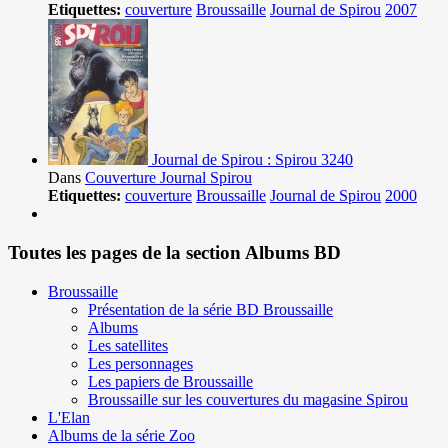
Etiquettes:
couverture
Broussaille
Journal de Spirou
2007
Journal de Spirou : Spirou 3240
Dans
Couverture Journal Spirou
Etiquettes:
couverture
Broussaille
Journal de Spirou
2000
Toutes les pages de la section Albums BD
Broussaille
Présentation de la série BD Broussaille
Albums
Les satellites
Les personnages
Les papiers de Broussaille
Broussaille sur les couvertures du magasine Spirou
L'Elan
Albums de la série Zoo