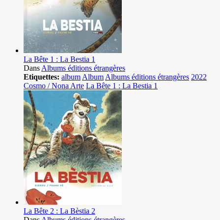
La Bête 1 : La Bestia 1
Dans
Albums éditions étrangères
Etiquettes:
album
Album
Albums éditions étrangères
2022
Cosmo / Nona Arte
La Bête 1 : La Bestia 1
La Bête 2 : La Bèstia 2
Dans
Albums éditions étrangères