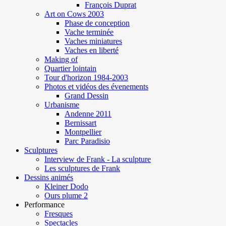
François Duprat
Art on Cows 2003
Phase de conception
Vache terminée
Vaches miniatures
Vaches en liberté
Making of
Quartier lointain
Tour d'horizon 1984-2003
Photos et vidéos des évenements
Grand Dessin
Urbanisme
Andenne 2011
Bernissart
Montpellier
Parc Paradisio
Sculptures
Interview de Frank - La sculpture
Les sculptures de Frank
Dessins animés
Kleiner Dodo
Ours plume 2
Performance
Fresques
Spectacles