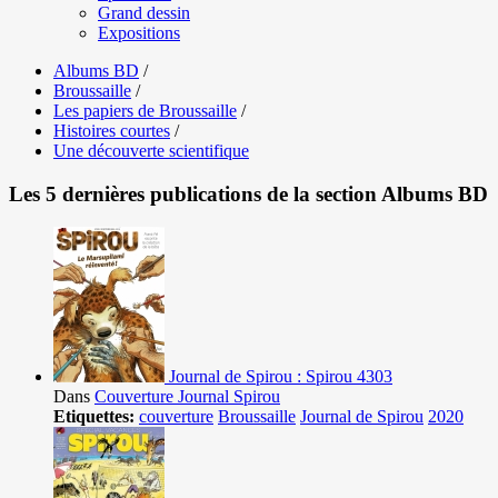
Grand dessin
Expositions
Albums BD
/
Broussaille
/
Les papiers de Broussaille
/
Histoires courtes
/
Une découverte scientifique
Les 5 dernières publications de la section Albums BD
Journal de Spirou : Spirou 4303
Dans
Couverture Journal Spirou
Etiquettes:
couverture
Broussaille
Journal de Spirou
2020