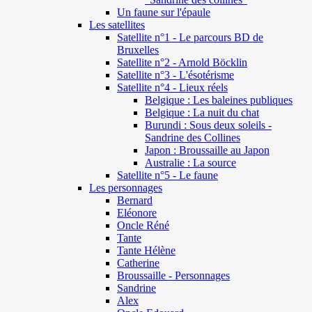
Un faune sur l'épaule
Les satellites
Satellite n°1 - Le parcours BD de
Bruxelles
Satellite n°2 - Arnold Böcklin
Satellite n°3 - L'ésotérisme
Satellite n°4 - Lieux réels
Belgique : Les baleines publiques
Belgique : La nuit du chat
Burundi : Sous deux soleils -
Sandrine des Collines
Japon : Broussaille au Japon
Australie : La source
Satellite n°5 - Le faune
Les personnages
Bernard
Eléonore
Oncle Réné
Tante
Tante Hélène
Catherine
Broussaille - Personnages
Sandrine
Alex