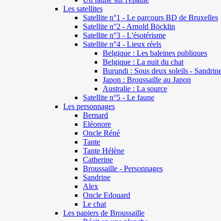
Les satellites
Satellite n°1 - Le parcours BD de Bruxelles
Satellite n°2 - Arnold Böcklin
Satellite n°3 - L'ésotérisme
Satellite n°4 - Lieux réels
Belgique : Les baleines publiques
Belgique : La nuit du chat
Burundi : Sous deux soleils - Sandrin
Japon : Broussaille au Japon
Australie : La source
Satellite n°5 - Le faune
Les personnages
Bernard
Eléonore
Oncle Réné
Tante
Tante Hélène
Catherine
Broussaille - Personnages
Sandrine
Alex
Oncle Edouard
Le chat
Les papiers de Broussaille