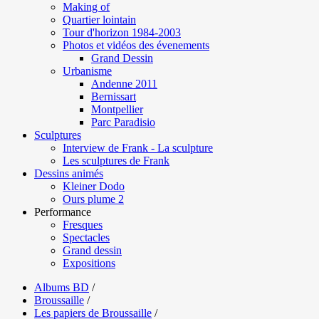
Making of
Quartier lointain
Tour d'horizon 1984-2003
Photos et vidéos des évenements
Grand Dessin
Urbanisme
Andenne 2011
Bernissart
Montpellier
Parc Paradisio
Sculptures
Interview de Frank - La sculpture
Les sculptures de Frank
Dessins animés
Kleiner Dodo
Ours plume 2
Performance
Fresques
Spectacles
Grand dessin
Expositions
Albums BD
/
Broussaille
/
Les papiers de Broussaille
/