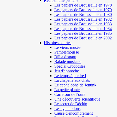
Récit en une planche
Les papiers de Broussaille en 1978
Les papiers de Broussaille en 1979
Les papiers de Broussaille en 1980
Les papiers de Broussaille en 1982
Les papiers de Broussaille en 1983
Les papiers de Broussaille en 1984
Les papiers de Broussaille en 1985
Les papiers de Broussaille en 2002
Histoires courtes
Le vieux musée
Pamplemousse
Bill a disparu
Balade musicale
Spécial Crocodiles
Jeu d'approche
Le temps à perdre I
La chapelle aux chats
Le céphalophe de Jentink
La petite plante
Carrefour de l'ours
Une découverte scientifique
Le secret de Böckin
Les iguanodons
Cause d'encombrement