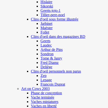
Hislaire
Sikorski
Geerts-jojo-1
Tillier-pere-noel
Clins d'oeil sous forme illustrée
Jarbinet
Maëster
Follet
Clins d'oeil dans des magazines BD
Geerts
Laudec
Arthur de Pins
Sondron
Tome & Janry
Fred Diamz
Deliège
Clins d'oeil personnels non parus
Zep
Lepage
François Duprat
Art on Cows 2003
Phase de conception
Vache terminée
Vaches miniatures
Vaches en liberté