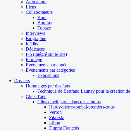
Animalium
Liens
Collaborateurs
Bom
Bonifay
Topaze
Interviews
Biographie
Inédits
Dédicaces
Flo (intégré sur le site)
Florilège
Evénements par année
Evenements par catégories
Expositions
Dossiers
Hommages par des fans
Technique de Bertrand Launay pour la création de 
Clins d'oeil
Clins d'oeil parus dans des albums
Hardy-pierre-tombal-premiers-trous
Verron
Sikorski
Libon
Duprat François