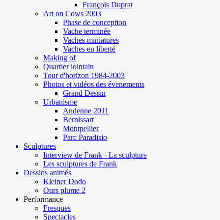
François Duprat
Art on Cows 2003
Phase de conception
Vache terminée
Vaches miniatures
Vaches en liberté
Making of
Quartier lointain
Tour d'horizon 1984-2003
Photos et vidéos des évenements
Grand Dessin
Urbanisme
Andenne 2011
Bernissart
Montpellier
Parc Paradisio
Sculptures
Interview de Frank - La sculpture
Les sculptures de Frank
Dessins animés
Kleiner Dodo
Ours plume 2
Performance
Fresques
Spectacles