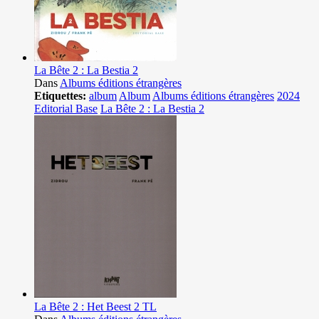
La Bête 2 : La Bestia 2
Dans
Albums éditions étrangères
Etiquettes:
album
Album
Albums éditions étrangères
2024
Editorial Base
La Bête 2 : La Bestia 2
La Bête 2 : Het Beest 2 TL