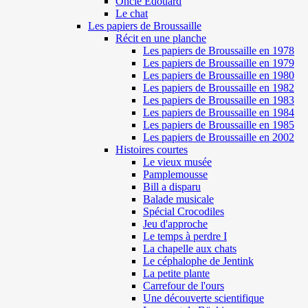
Oncle Edouard
Le chat
Les papiers de Broussaille
Récit en une planche
Les papiers de Broussaille en 1978
Les papiers de Broussaille en 1979
Les papiers de Broussaille en 1980
Les papiers de Broussaille en 1982
Les papiers de Broussaille en 1983
Les papiers de Broussaille en 1984
Les papiers de Broussaille en 1985
Les papiers de Broussaille en 2002
Histoires courtes
Le vieux musée
Pamplemousse
Bill a disparu
Balade musicale
Spécial Crocodiles
Jeu d'approche
Le temps à perdre I
La chapelle aux chats
Le céphalophe de Jentink
La petite plante
Carrefour de l'ours
Une découverte scientifique