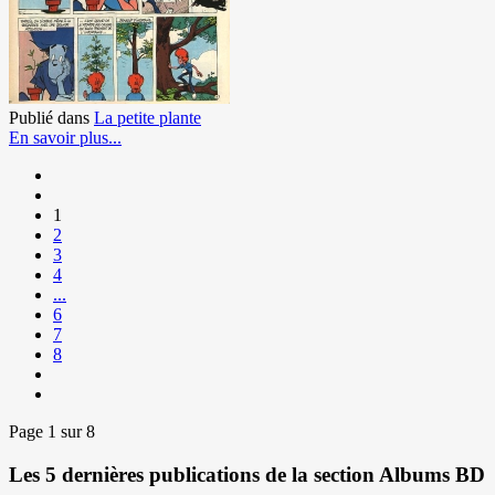
Publié dans
La petite plante
En savoir plus...
1
2
3
4
...
6
7
8
Page 1 sur 8
Les 5 dernières publications de la section Albums BD