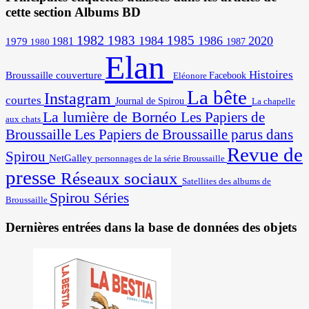
cette section Albums BD
1982
1983
1985
1984
1986
2020
1981
1979
1987
1980
Elan
Histoires
Broussaille
couverture
Facebook
Eléonore
La bête
Instagram
courtes
Journal de Spirou
La chapelle
La lumière de Bornéo
Les Papiers de
aux chats
Broussaille
Les Papiers de Broussaille parus dans
Revue de
Spirou
NetGalley
personnages de la série Broussaille
presse
Réseaux sociaux
Satellites des albums de
Spirou
Séries
Broussaille
Dernières entrées dans la base de données des objets