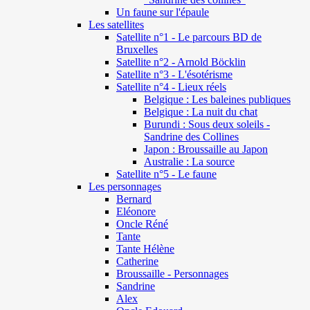
Un faune sur l'épaule
Les satellites
Satellite n°1 - Le parcours BD de
Bruxelles
Satellite n°2 - Arnold Böcklin
Satellite n°3 - L'ésotérisme
Satellite n°4 - Lieux réels
Belgique : Les baleines publiques
Belgique : La nuit du chat
Burundi : Sous deux soleils -
Sandrine des Collines
Japon : Broussaille au Japon
Australie : La source
Satellite n°5 - Le faune
Les personnages
Bernard
Eléonore
Oncle Réné
Tante
Tante Hélène
Catherine
Broussaille - Personnages
Sandrine
Alex