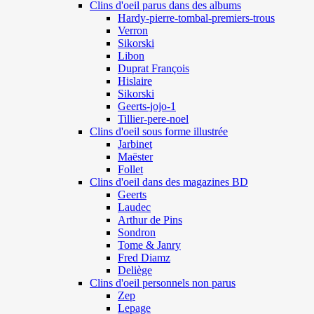
Clins d'oeil parus dans des albums
Hardy-pierre-tombal-premiers-trous
Verron
Sikorski
Libon
Duprat François
Hislaire
Sikorski
Geerts-jojo-1
Tillier-pere-noel
Clins d'oeil sous forme illustrée
Jarbinet
Maëster
Follet
Clins d'oeil dans des magazines BD
Geerts
Laudec
Arthur de Pins
Sondron
Tome & Janry
Fred Diamz
Deliège
Clins d'oeil personnels non parus
Zep
Lepage