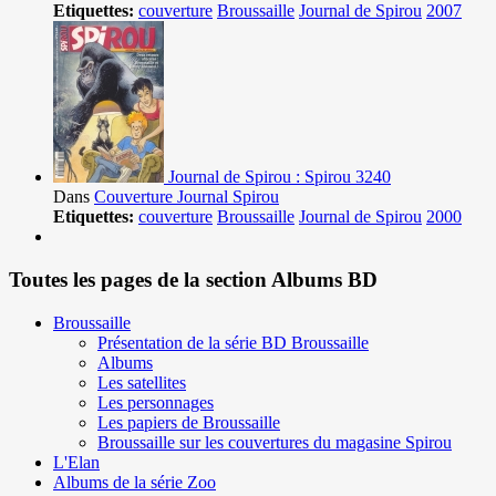
Etiquettes:
couverture
Broussaille
Journal de Spirou
2007
Journal de Spirou : Spirou 3240
Dans
Couverture Journal Spirou
Etiquettes:
couverture
Broussaille
Journal de Spirou
2000
Toutes les pages de la section Albums BD
Broussaille
Présentation de la série BD Broussaille
Albums
Les satellites
Les personnages
Les papiers de Broussaille
Broussaille sur les couvertures du magasine Spirou
L'Elan
Albums de la série Zoo