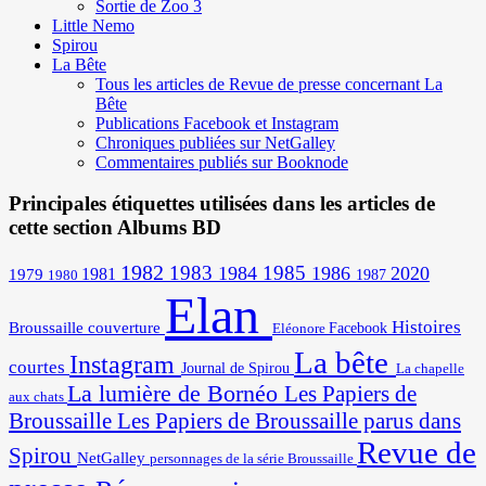
Sortie de Zoo 3
Little Nemo
Spirou
La Bête
Tous les articles de Revue de presse concernant La
Bête
Publications Facebook et Instagram
Chroniques publiées sur NetGalley
Commentaires publiés sur Booknode
Principales étiquettes utilisées dans les articles de
cette section Albums BD
1982
1983
1985
1984
1986
2020
1981
1979
1987
1980
Elan
Histoires
Broussaille
couverture
Facebook
Eléonore
La bête
Instagram
courtes
Journal de Spirou
La chapelle
La lumière de Bornéo
Les Papiers de
aux chats
Broussaille
Les Papiers de Broussaille parus dans
Revue de
Spirou
NetGalley
personnages de la série Broussaille