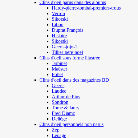
Clins d'oeil parus dans des albums
Hardy-pierre-tombal-premiers-trous
Verron
Sikorski
Libon
Duprat François
Hislaire
Sikorski
Geerts-jojo-1
Tillier-pere-noel
Clins d'oeil sous forme illustrée
Jarbinet
Maëster
Follet
Clins d'oeil dans des magazines BD
Geerts
Laudec
Arthur de Pins
Sondron
Tome & Janry
Fred Diamz
Deliège
Clins d'oeil personnels non parus
Zep
Lepage