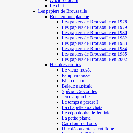
Oncle Edouard
Le chat
Les papiers de Broussaille
Récit en une planche
Les papiers de Broussaille en 1978
Les papiers de Broussaille en 1979
Les papiers de Broussaille en 1980
Les papiers de Broussaille en 1982
Les papiers de Broussaille en 1983
Les papiers de Broussaille en 1984
Les papiers de Broussaille en 1985
Les papiers de Broussaille en 2002
Histoires courtes
Le vieux musée
Pamplemousse
Bill a disparu
Balade musicale
Spécial Crocodiles
Jeu d'approche
Le temps à perdre I
La chapelle aux chats
Le céphalophe de Jentink
La petite plante
Carrefour de l'ours
Une découverte scientifique