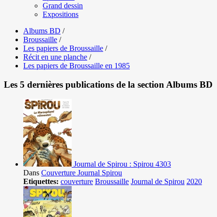
Grand dessin
Expositions
Albums BD
/
Broussaille
/
Les papiers de Broussaille
/
Récit en une planche
/
Les papiers de Broussaille en 1985
Les 5 dernières publications de la section Albums BD
Journal de Spirou : Spirou 4303
Dans
Couverture Journal Spirou
Etiquettes:
couverture
Broussaille
Journal de Spirou
2020