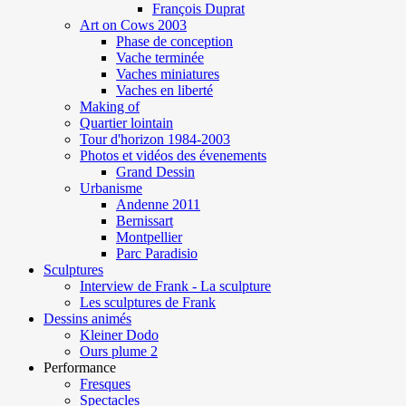
François Duprat
Art on Cows 2003
Phase de conception
Vache terminée
Vaches miniatures
Vaches en liberté
Making of
Quartier lointain
Tour d'horizon 1984-2003
Photos et vidéos des évenements
Grand Dessin
Urbanisme
Andenne 2011
Bernissart
Montpellier
Parc Paradisio
Sculptures
Interview de Frank - La sculpture
Les sculptures de Frank
Dessins animés
Kleiner Dodo
Ours plume 2
Performance
Fresques
Spectacles