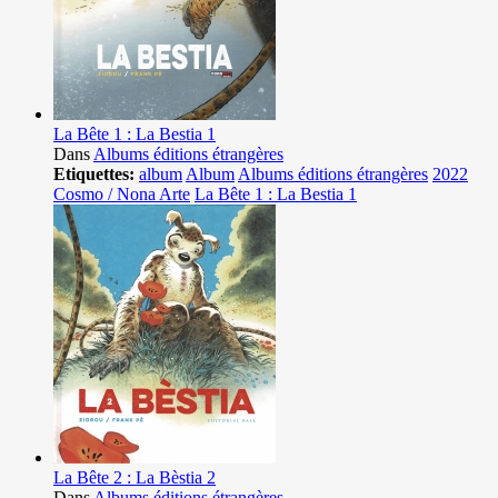
La Bête 1 : La Bestia 1
Dans
Albums éditions étrangères
Etiquettes:
album
Album
Albums éditions étrangères
2022
Cosmo / Nona Arte
La Bête 1 : La Bestia 1
La Bête 2 : La Bèstia 2
Dans
Albums éditions étrangères