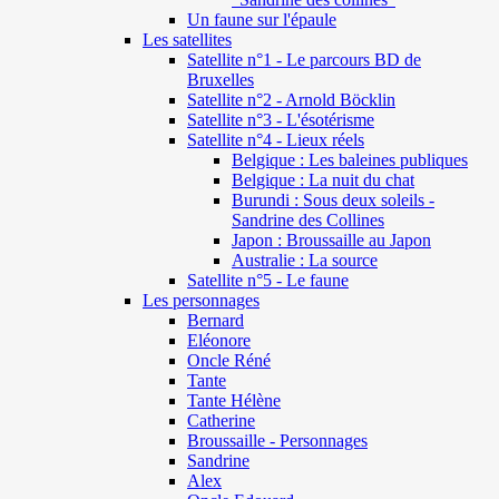
Un faune sur l'épaule
Les satellites
Satellite n°1 - Le parcours BD de
Bruxelles
Satellite n°2 - Arnold Böcklin
Satellite n°3 - L'ésotérisme
Satellite n°4 - Lieux réels
Belgique : Les baleines publiques
Belgique : La nuit du chat
Burundi : Sous deux soleils -
Sandrine des Collines
Japon : Broussaille au Japon
Australie : La source
Satellite n°5 - Le faune
Les personnages
Bernard
Eléonore
Oncle Réné
Tante
Tante Hélène
Catherine
Broussaille - Personnages
Sandrine
Alex