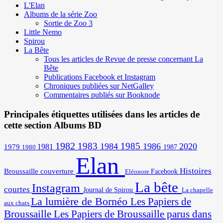
L'Elan
Albums de la série Zoo
Sortie de Zoo 3
Little Nemo
Spirou
La Bête
Tous les articles de Revue de presse concernant La
Bête
Publications Facebook et Instagram
Chroniques publiées sur NetGalley
Commentaires publiés sur Booknode
Principales étiquettes utilisées dans les articles de
cette section Albums BD
1982
1983
1985
1984
1986
2020
1981
1979
1987
1980
Elan
Histoires
Broussaille
couverture
Facebook
Eléonore
La bête
Instagram
courtes
Journal de Spirou
La chapelle
La lumière de Bornéo
Les Papiers de
aux chats
Broussaille
Les Papiers de Broussaille parus dans