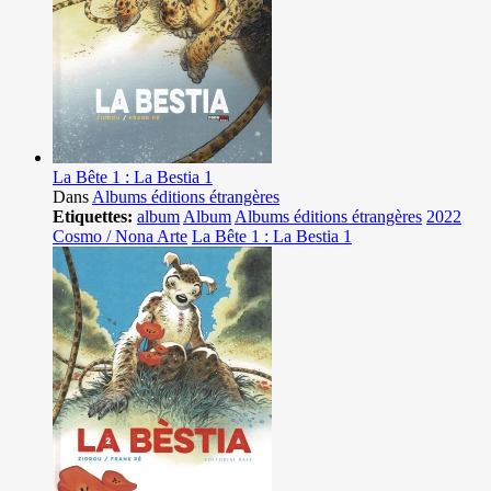
La Bête 1 : La Bestia 1
Dans
Albums éditions étrangères
Etiquettes:
album
Album
Albums éditions étrangères
2022
Cosmo / Nona Arte
La Bête 1 : La Bestia 1