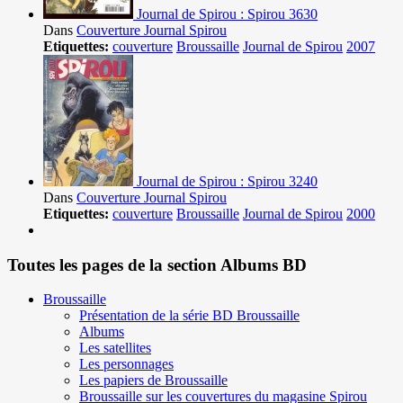
Journal de Spirou : Spirou 3630
Dans
Couverture Journal Spirou
Etiquettes:
couverture
Broussaille
Journal de Spirou
2007
Journal de Spirou : Spirou 3240
Dans
Couverture Journal Spirou
Etiquettes:
couverture
Broussaille
Journal de Spirou
2000
Toutes les pages de la section Albums BD
Broussaille
Présentation de la série BD Broussaille
Albums
Les satellites
Les personnages
Les papiers de Broussaille
Broussaille sur les couvertures du magasine Spirou