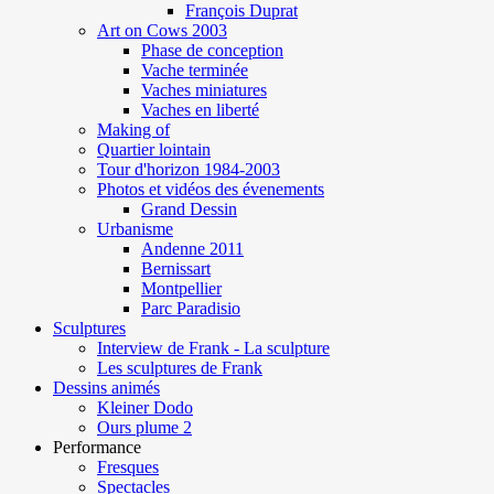
François Duprat
Art on Cows 2003
Phase de conception
Vache terminée
Vaches miniatures
Vaches en liberté
Making of
Quartier lointain
Tour d'horizon 1984-2003
Photos et vidéos des évenements
Grand Dessin
Urbanisme
Andenne 2011
Bernissart
Montpellier
Parc Paradisio
Sculptures
Interview de Frank - La sculpture
Les sculptures de Frank
Dessins animés
Kleiner Dodo
Ours plume 2
Performance
Fresques
Spectacles