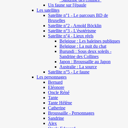
Un faune sur l'épaule
Les satellites
Satellite n°1 - Le parcours BD de
Bruxelles
Satellite n°2 - Arnold Böcklin
Satellite n°3 - L'ésotérisme
Satellite n°4 - Lieux réels
Belgique : Les baleines publiques
Belgique : La nuit du chat
Burundi : Sous deux soleils -
Sandrine des Collines
Japon : Broussaille au Japon
Australie : La source
Satellite n°5 - Le faune
Les personnages
Bernard
Eléonore
Oncle Réné
Tante
Tante Hélène
Catherine
Broussaille - Personnages
Sandrine
Alex