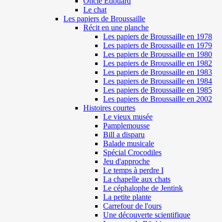
Oncle Edouard
Le chat
Les papiers de Broussaille
Récit en une planche
Les papiers de Broussaille en 1978
Les papiers de Broussaille en 1979
Les papiers de Broussaille en 1980
Les papiers de Broussaille en 1982
Les papiers de Broussaille en 1983
Les papiers de Broussaille en 1984
Les papiers de Broussaille en 1985
Les papiers de Broussaille en 2002
Histoires courtes
Le vieux musée
Pamplemousse
Bill a disparu
Balade musicale
Spécial Crocodiles
Jeu d'approche
Le temps à perdre I
La chapelle aux chats
Le céphalophe de Jentink
La petite plante
Carrefour de l'ours
Une découverte scientifique