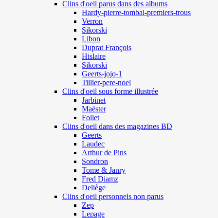
Clins d'oeil parus dans des albums
Hardy-pierre-tombal-premiers-trous
Verron
Sikorski
Libon
Duprat François
Hislaire
Sikorski
Geerts-jojo-1
Tillier-pere-noel
Clins d'oeil sous forme illustrée
Jarbinet
Maëster
Follet
Clins d'oeil dans des magazines BD
Geerts
Laudec
Arthur de Pins
Sondron
Tome & Janry
Fred Diamz
Deliège
Clins d'oeil personnels non parus
Zep
Lepage