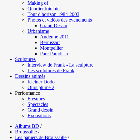
Making of
Quartier lointain
Tour d'horizon 1984-2003
Photos et vidéos des évenements
Grand Dessin
Urbanisme
Andenne 2011
Bernissart
Montpellier
Parc Paradisio
Sculptures
Interview de Frank - La sculpture
Les sculptures de Frank
Dessins animés
Kleiner Dodo
Ours plume 2
Performance
Fresques
Spectacles
Grand dessin
Expositions
Albums BD
/
Broussaille
/
Les papiers de Broussaille
/