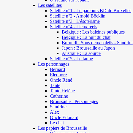
Les satellites
Satellite n°1 - Le parcours BD de Bruxelles
Satellite n°2 - Arnold Böcklin
Satellite n°3 - L'ésotérisme
Satellite n°4 - Lieux réels
Belgique : Les baleines publiques
Belgique : La nuit du chat
Burundi : Sous deux soleils - Sandrin
Japon : Broussaille au Japon
Australie : La source
Satellite n°5 - Le faune
Les personnages
Bernard
Eléonore
Oncle Réné
Tante
Tante Hélène
Catherine
Broussaille - Personnages
Sandrine
Alex
Oncle Edouard
Le chat
Les papiers de Broussaille