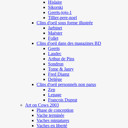
Hislaire
Sikorski
Geerts-jojo-1
Tillier-pere-noel
Clins d'oeil sous forme illustrée
Jarbinet
Maëster
Follet
Clins d'oeil dans des magazines BD
Geerts
Laudec
Arthur de Pins
Sondron
Tome & Janry
Fred Diamz
Deliège
Clins d'oeil personnels non parus
Zep
Lepage
François Duprat
Art on Cows 2003
Phase de conception
Vache terminée
Vaches miniatures
Vaches en liberté