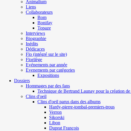
Animalium
Liens
Collaborateurs
Bom
Bonifay
Topaze
Interviews
Biographie
Inédits
Dédicaces
Flo (intégré sur le site)
Florilège
Evénements par année
Evenements par catégories
Expositions
Dossiers
Hommages par des fans
Technique de Bertrand Launay pour la création de 
Clins d'oeil
Clins d'oeil parus dans des albums
Hardy-pierre-tombal-premiers-trous
Verron
Sikorski
Libon
Duprat François