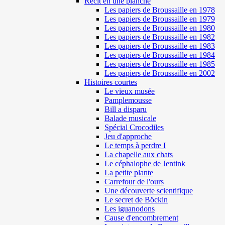
Récit en une planche
Les papiers de Broussaille en 1978
Les papiers de Broussaille en 1979
Les papiers de Broussaille en 1980
Les papiers de Broussaille en 1982
Les papiers de Broussaille en 1983
Les papiers de Broussaille en 1984
Les papiers de Broussaille en 1985
Les papiers de Broussaille en 2002
Histoires courtes
Le vieux musée
Pamplemousse
Bill a disparu
Balade musicale
Spécial Crocodiles
Jeu d'approche
Le temps à perdre I
La chapelle aux chats
Le céphalophe de Jentink
La petite plante
Carrefour de l'ours
Une découverte scientifique
Le secret de Böckin
Les iguanodons
Cause d'encombrement