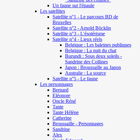
Un faune sur l'épaule
Les satellites
Satellite n°1 - Le parcours BD de
Bruxelles
Satellite n°2 - Arnold Böcklin
Satellite n°3 - L'ésotérisme
Satellite n°4 - Lieux réels
Belgique : Les baleines publiques
Belgique : La nuit du chat
Burundi : Sous deux soleils -
Sandrine des Collines
Japon : Broussaille au Japon
Australie : La source
Satellite n°5 - Le faune
Les personnages
Bernard
Eléonore
Oncle Réné
Tante
Tante Hélène
Catherine
Broussaille - Personnages
Sandrine
Alex