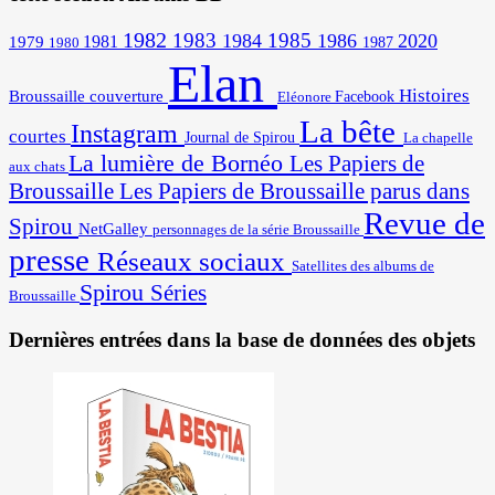
1982
1983
1985
1984
1986
2020
1981
1979
1987
1980
Elan
Histoires
Broussaille
couverture
Facebook
Eléonore
La bête
Instagram
courtes
Journal de Spirou
La chapelle
La lumière de Bornéo
Les Papiers de
aux chats
Broussaille
Les Papiers de Broussaille parus dans
Revue de
Spirou
NetGalley
personnages de la série Broussaille
presse
Réseaux sociaux
Satellites des albums de
Spirou
Séries
Broussaille
Dernières entrées dans la base de données des objets