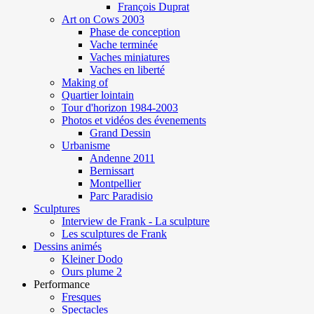
François Duprat
Art on Cows 2003
Phase de conception
Vache terminée
Vaches miniatures
Vaches en liberté
Making of
Quartier lointain
Tour d'horizon 1984-2003
Photos et vidéos des évenements
Grand Dessin
Urbanisme
Andenne 2011
Bernissart
Montpellier
Parc Paradisio
Sculptures
Interview de Frank - La sculpture
Les sculptures de Frank
Dessins animés
Kleiner Dodo
Ours plume 2
Performance
Fresques
Spectacles