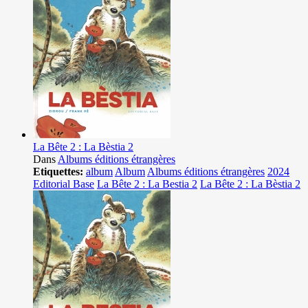
La Bête 2 : La Bèstia 2
Dans
Albums éditions étrangères
Etiquettes:
album
Album
Albums éditions étrangères
2024
Editorial Base
La Bête 2 : La Bestia 2
La Bête 2 : La Bèstia 2