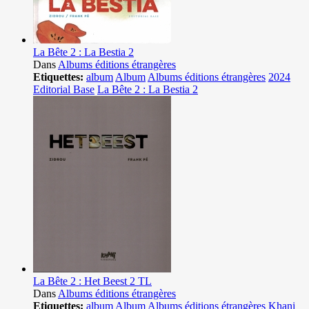
La Bête 2 : La Bestia 2
Dans
Albums éditions étrangères
Etiquettes:
album
Album
Albums éditions étrangères
2024
Editorial Base
La Bête 2 : La Bestia 2
La Bête 2 : Het Beest 2 TL
Dans
Albums éditions étrangères
Etiquettes:
album
Album
Albums éditions étrangères
Khani