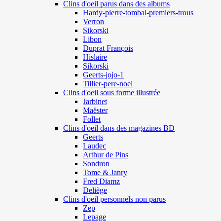
Clins d'oeil parus dans des albums
Hardy-pierre-tombal-premiers-trous
Verron
Sikorski
Libon
Duprat François
Hislaire
Sikorski
Geerts-jojo-1
Tillier-pere-noel
Clins d'oeil sous forme illustrée
Jarbinet
Maëster
Follet
Clins d'oeil dans des magazines BD
Geerts
Laudec
Arthur de Pins
Sondron
Tome & Janry
Fred Diamz
Deliège
Clins d'oeil personnels non parus
Zep
Lepage