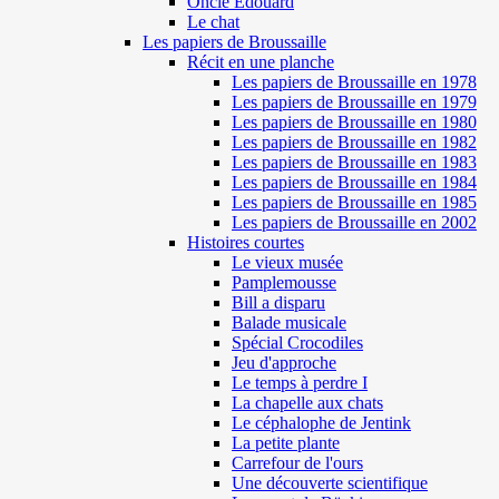
Oncle Edouard
Le chat
Les papiers de Broussaille
Récit en une planche
Les papiers de Broussaille en 1978
Les papiers de Broussaille en 1979
Les papiers de Broussaille en 1980
Les papiers de Broussaille en 1982
Les papiers de Broussaille en 1983
Les papiers de Broussaille en 1984
Les papiers de Broussaille en 1985
Les papiers de Broussaille en 2002
Histoires courtes
Le vieux musée
Pamplemousse
Bill a disparu
Balade musicale
Spécial Crocodiles
Jeu d'approche
Le temps à perdre I
La chapelle aux chats
Le céphalophe de Jentink
La petite plante
Carrefour de l'ours
Une découverte scientifique