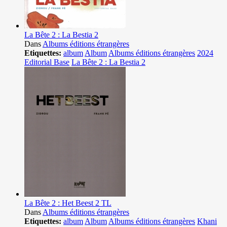
La Bête 2 : La Bestia 2
Dans
Albums éditions étrangères
Etiquettes:
album
Album
Albums éditions étrangères
2024
Editorial Base
La Bête 2 : La Bestia 2
La Bête 2 : Het Beest 2 TL
Dans
Albums éditions étrangères
Etiquettes:
album
Album
Albums éditions étrangères
Khani