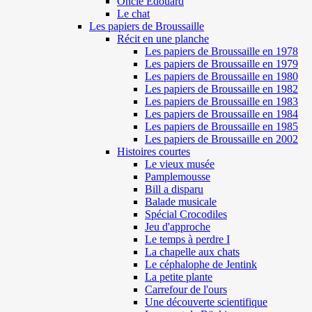
Oncle Edouard
Le chat
Les papiers de Broussaille
Récit en une planche
Les papiers de Broussaille en 1978
Les papiers de Broussaille en 1979
Les papiers de Broussaille en 1980
Les papiers de Broussaille en 1982
Les papiers de Broussaille en 1983
Les papiers de Broussaille en 1984
Les papiers de Broussaille en 1985
Les papiers de Broussaille en 2002
Histoires courtes
Le vieux musée
Pamplemousse
Bill a disparu
Balade musicale
Spécial Crocodiles
Jeu d'approche
Le temps à perdre I
La chapelle aux chats
Le céphalophe de Jentink
La petite plante
Carrefour de l'ours
Une découverte scientifique