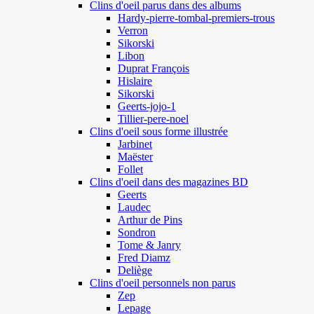
Clins d'oeil parus dans des albums
Hardy-pierre-tombal-premiers-trous
Verron
Sikorski
Libon
Duprat François
Hislaire
Sikorski
Geerts-jojo-1
Tillier-pere-noel
Clins d'oeil sous forme illustrée
Jarbinet
Maëster
Follet
Clins d'oeil dans des magazines BD
Geerts
Laudec
Arthur de Pins
Sondron
Tome & Janry
Fred Diamz
Deliège
Clins d'oeil personnels non parus
Zep
Lepage