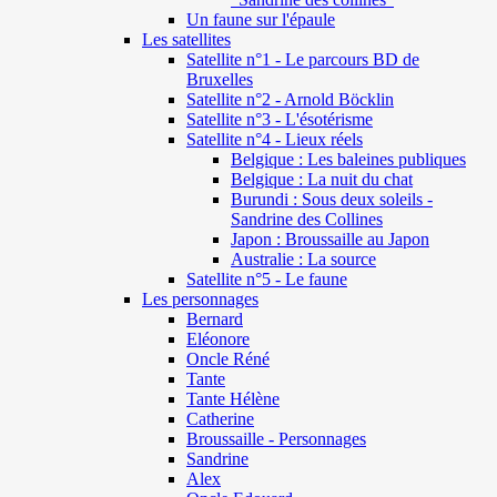
Un faune sur l'épaule
Les satellites
Satellite n°1 - Le parcours BD de
Bruxelles
Satellite n°2 - Arnold Böcklin
Satellite n°3 - L'ésotérisme
Satellite n°4 - Lieux réels
Belgique : Les baleines publiques
Belgique : La nuit du chat
Burundi : Sous deux soleils -
Sandrine des Collines
Japon : Broussaille au Japon
Australie : La source
Satellite n°5 - Le faune
Les personnages
Bernard
Eléonore
Oncle Réné
Tante
Tante Hélène
Catherine
Broussaille - Personnages
Sandrine
Alex