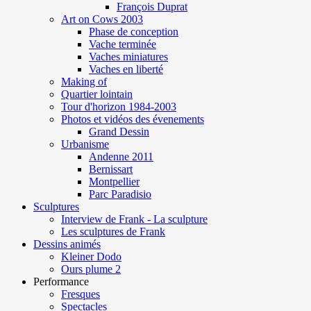
François Duprat
Art on Cows 2003
Phase de conception
Vache terminée
Vaches miniatures
Vaches en liberté
Making of
Quartier lointain
Tour d'horizon 1984-2003
Photos et vidéos des évenements
Grand Dessin
Urbanisme
Andenne 2011
Bernissart
Montpellier
Parc Paradisio
Sculptures
Interview de Frank - La sculpture
Les sculptures de Frank
Dessins animés
Kleiner Dodo
Ours plume 2
Performance
Fresques
Spectacles