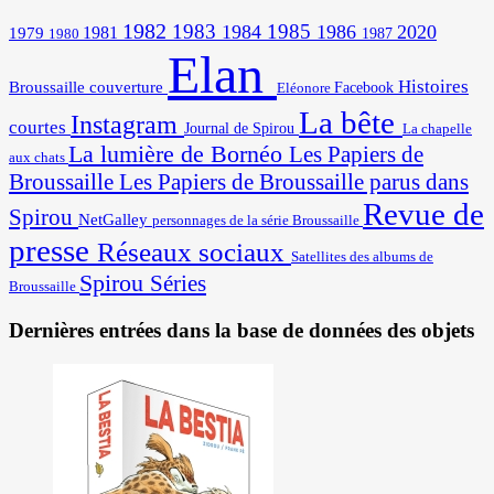
1982
1983
1985
1984
1986
2020
1981
1979
1987
1980
Elan
Histoires
Broussaille
couverture
Facebook
Eléonore
La bête
Instagram
courtes
Journal de Spirou
La chapelle
La lumière de Bornéo
Les Papiers de
aux chats
Broussaille
Les Papiers de Broussaille parus dans
Revue de
Spirou
NetGalley
personnages de la série Broussaille
presse
Réseaux sociaux
Satellites des albums de
Spirou
Séries
Broussaille
Dernières entrées dans la base de données des objets