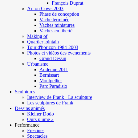
François Duprat
Art on Cows 2003
Phase de conception
Vache terminée
Vaches miniatures
Vaches en liberté
Making of
Quartier lointain
Tour d'horizon 1984-2003
Photos et vidéos des évenements
Grand Dessin
Urbanisme
Andenne 2011
Bernissart
Montpellier
Parc Paradisio
Sculptures
Interview de Frank - La sculpture
Les sculptures de Frank
Dessins animés
Kleiner Dodo
Ours plume 2
Performance
Fresques
Spectacles