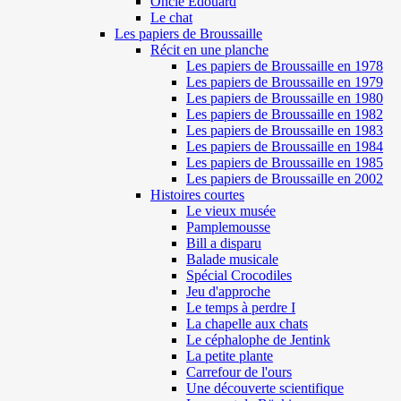
Oncle Edouard
Le chat
Les papiers de Broussaille
Récit en une planche
Les papiers de Broussaille en 1978
Les papiers de Broussaille en 1979
Les papiers de Broussaille en 1980
Les papiers de Broussaille en 1982
Les papiers de Broussaille en 1983
Les papiers de Broussaille en 1984
Les papiers de Broussaille en 1985
Les papiers de Broussaille en 2002
Histoires courtes
Le vieux musée
Pamplemousse
Bill a disparu
Balade musicale
Spécial Crocodiles
Jeu d'approche
Le temps à perdre I
La chapelle aux chats
Le céphalophe de Jentink
La petite plante
Carrefour de l'ours
Une découverte scientifique