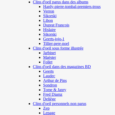
Clins d'oeil parus dans des albums
Hardy-pierre-tombal-premiers-trous
Verron
Sikorski
Libon
Duprat François
Hislaire
Sikorski
Geerts-jojo-1
Tillier-pere-noel
Clins d'oeil sous forme illustrée
Jarbinet
Maëster
Follet
Clins d'oeil dans des magazines BD
Geerts
Laudec
Arthur de Pins
Sondron
Tome & Janry
Fred Diamz
Deliège
Clins d'oeil personnels non parus
Zep
Lepage