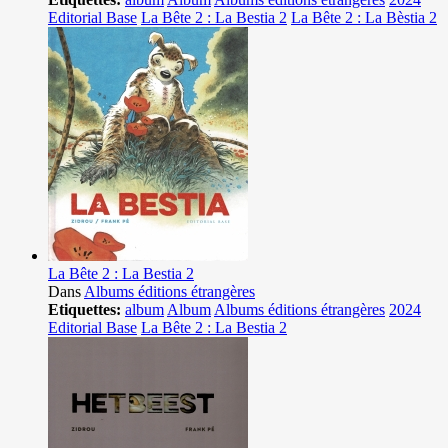
Editorial Base
La Bête 2 : La Bestia 2
La Bête 2 : La Bèstia 2
La Bête 2 : La Bestia 2
Dans
Albums éditions étrangères
Etiquettes:
album
Album
Albums éditions étrangères
2024
Editorial Base
La Bête 2 : La Bestia 2