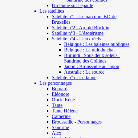
Un faune sur l'épaule
Les satellites
Satellite n°1 - Le parcours BD de
Bruxelles
Satellite n°2 - Arnold Böcklin
Satellite n°3 - L'ésotérisme
Satellite n°4 - Lieux réels
Belgique : Les baleines publiques
Belgique : La nuit du chat
Burundi : Sous deux soleils -
Sandrine des Collines
Japon : Broussaille au Japon
Australie : La source
Satellite n°5 - Le faune
Les personnages
Bernard
Eléonore
Oncle Réné
Tante
Tante Hélène
Catherine
Broussaille - Personnages
Sandrine
Alex