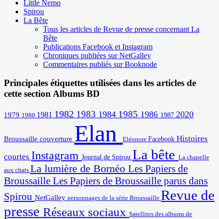
Little Nemo
Spirou
La Bête
Tous les articles de Revue de presse concernant La
Bête
Publications Facebook et Instagram
Chroniques publiées sur NetGalley
Commentaires publiés sur Booknode
Principales étiquettes utilisées dans les articles de
cette section Albums BD
1982
1983
1985
1984
1986
2020
1981
1979
1987
1980
Elan
Histoires
Broussaille
couverture
Facebook
Eléonore
La bête
Instagram
courtes
Journal de Spirou
La chapelle
La lumière de Bornéo
Les Papiers de
aux chats
Broussaille
Les Papiers de Broussaille parus dans
Revue de
Spirou
NetGalley
personnages de la série Broussaille
presse
Réseaux sociaux
Satellites des albums de