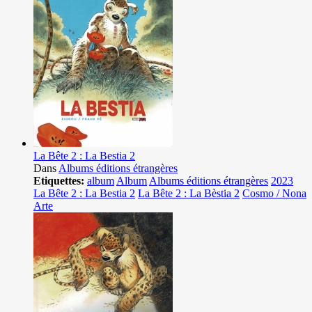
La Bête 2 : La Bestia 2
Dans
Albums éditions étrangères
Etiquettes:
album
Album
Albums éditions étrangères
2023
La Bête 2 : La Bestia 2
La Bête 2 : La Bèstia 2
Cosmo / Nona
Arte