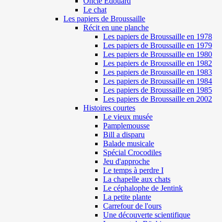
Oncle Edouard
Le chat
Les papiers de Broussaille
Récit en une planche
Les papiers de Broussaille en 1978
Les papiers de Broussaille en 1979
Les papiers de Broussaille en 1980
Les papiers de Broussaille en 1982
Les papiers de Broussaille en 1983
Les papiers de Broussaille en 1984
Les papiers de Broussaille en 1985
Les papiers de Broussaille en 2002
Histoires courtes
Le vieux musée
Pamplemousse
Bill a disparu
Balade musicale
Spécial Crocodiles
Jeu d'approche
Le temps à perdre I
La chapelle aux chats
Le céphalophe de Jentink
La petite plante
Carrefour de l'ours
Une découverte scientifique