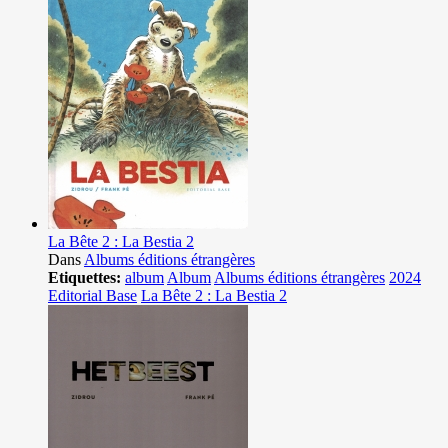
La Bête 2 : La Bestia 2
Dans
Albums éditions étrangères
Etiquettes:
album
Album
Albums éditions étrangères
2024
Editorial Base
La Bête 2 : La Bestia 2