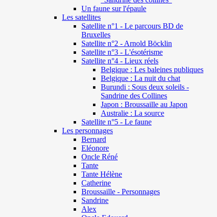
Un faune sur l'épaule
Les satellites
Satellite n°1 - Le parcours BD de
Bruxelles
Satellite n°2 - Arnold Böcklin
Satellite n°3 - L'ésotérisme
Satellite n°4 - Lieux réels
Belgique : Les baleines publiques
Belgique : La nuit du chat
Burundi : Sous deux soleils -
Sandrine des Collines
Japon : Broussaille au Japon
Australie : La source
Satellite n°5 - Le faune
Les personnages
Bernard
Eléonore
Oncle Réné
Tante
Tante Hélène
Catherine
Broussaille - Personnages
Sandrine
Alex