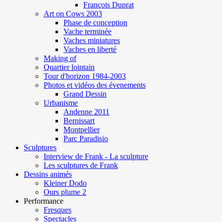
François Duprat
Art on Cows 2003
Phase de conception
Vache terminée
Vaches miniatures
Vaches en liberté
Making of
Quartier lointain
Tour d'horizon 1984-2003
Photos et vidéos des évenements
Grand Dessin
Urbanisme
Andenne 2011
Bernissart
Montpellier
Parc Paradisio
Sculptures
Interview de Frank - La sculpture
Les sculptures de Frank
Dessins animés
Kleiner Dodo
Ours plume 2
Performance
Fresques
Spectacles