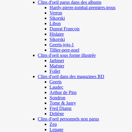
Clins d'oeil parus dans des albums
Hardy-pierre-tombal-premiers-trous
Verron
Sikorski
Libon
Duprat François
Hislaire
Sikorski
Geerts-jojo-1
Tillier-pere-noel
Clins d'oeil sous forme illustrée
Jarbinet
Maëster
Follet
Clins d'oeil dans des magazines BD
Geerts
Laudec
Arthur de Pins
Sondron
Tome & Janry
Fred Diamz
Deliège
Clins d'oeil personnels non parus
Zep
Lepage