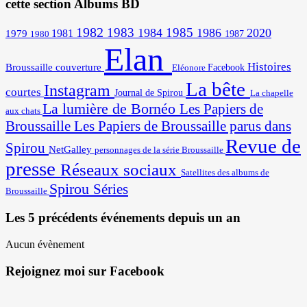
cette section Albums BD
1982
1983
1985
1984
1986
2020
1981
1979
1987
1980
Elan
Histoires
Broussaille
couverture
Facebook
Eléonore
La bête
Instagram
courtes
Journal de Spirou
La chapelle
La lumière de Bornéo
Les Papiers de
aux chats
Broussaille
Les Papiers de Broussaille parus dans
Revue de
Spirou
NetGalley
personnages de la série Broussaille
presse
Réseaux sociaux
Satellites des albums de
Spirou
Séries
Broussaille
Les 5 précédents événements depuis un an
Aucun évènement
Rejoignez moi sur Facebook