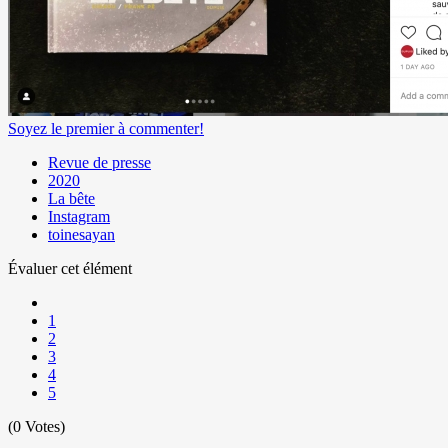
Soyez le premier à commenter!
Revue de presse
2020
La bête
Instagram
toinesayan
Évaluer cet élément
1
2
3
4
5
(0 Votes)