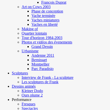
François Duprat
Art on Cows 2003
Phase de conception
Vache terminée
Vaches miniatures
Vaches en liberté
Making of
Quartier lointain
Tour d'horizon 1984-2003
Photos et vidéos des évenements
Grand Dessin
Urbanisme
Andenne 2011
Bernissart
Montpellier
Parc Paradisio
Sculptures
Interview de Frank - La sculpture
Les sculptures de Frank
Dessins animés
Kleiner Dodo
Ours plume 2
Performance
Fresques
Spectacles