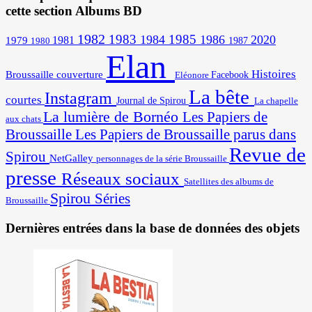
cette section Albums BD
1982
1983
1985
1984
1986
2020
1981
1979
1987
1980
Elan
Histoires
Broussaille
couverture
Facebook
Eléonore
La bête
Instagram
courtes
Journal de Spirou
La chapelle
La lumière de Bornéo
Les Papiers de
aux chats
Broussaille
Les Papiers de Broussaille parus dans
Revue de
Spirou
NetGalley
personnages de la série Broussaille
presse
Réseaux sociaux
Satellites des albums de
Spirou
Séries
Broussaille
Dernières entrées dans la base de données des objets