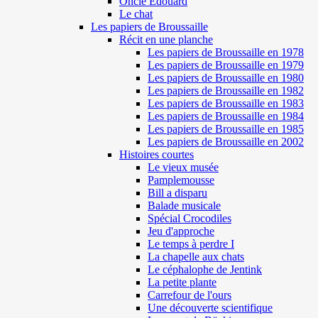
Oncle Edouard
Le chat
Les papiers de Broussaille
Récit en une planche
Les papiers de Broussaille en 1978
Les papiers de Broussaille en 1979
Les papiers de Broussaille en 1980
Les papiers de Broussaille en 1982
Les papiers de Broussaille en 1983
Les papiers de Broussaille en 1984
Les papiers de Broussaille en 1985
Les papiers de Broussaille en 2002
Histoires courtes
Le vieux musée
Pamplemousse
Bill a disparu
Balade musicale
Spécial Crocodiles
Jeu d'approche
Le temps à perdre I
La chapelle aux chats
Le céphalophe de Jentink
La petite plante
Carrefour de l'ours
Une découverte scientifique