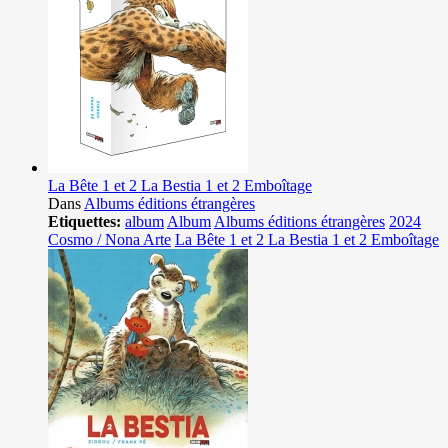
La Bête 1 et 2 La Bestia 1 et 2 Emboîtage
Dans
Albums éditions étrangères
Etiquettes:
album
Album
Albums éditions étrangères
2024
Cosmo / Nona Arte
La Bête 1 et 2 La Bestia 1 et 2 Emboîtage