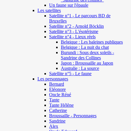
Un faune sur l'épaule
Les satellites
Satellite n°1 - Le parcours BD de
Bruxelles
Satellite n°2 - Arnold Böcklin
Satellite n°3 - L'ésotérisme
Satellite n°4 - Lieux réels
Belgique : Les baleines publiques
Belgique : La nuit du chat
Burundi : Sous deux soleils -
Sandrine des Collines
Japon : Broussaille au Japon
Australie : La source
Satellite n°5 - Le faune
Les personnages
Bernard
Eléonore
Oncle Réné
Tante
Tante Hélène
Catherine
Broussaille - Personnages
Sandrine
Alex