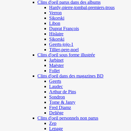
Clins d'oeil parus dans des albums
Hardy-pierre-tombal-premiers-trous
Verron
Sikorski
Libon
Duprat François
Hislaire
Sikorski
Geerts-jojo-1
Tillier-pere-noel
Clins d'oeil sous forme illustrée
Jarbinet
Maëster
Follet
Clins d'oeil dans des magazines BD
Geerts
Laudec
Arthur de Pins
Sondron
Tome & Janry
Fred Diamz
Deliège
Clins d'oeil personnels non parus
Zep
Lepage