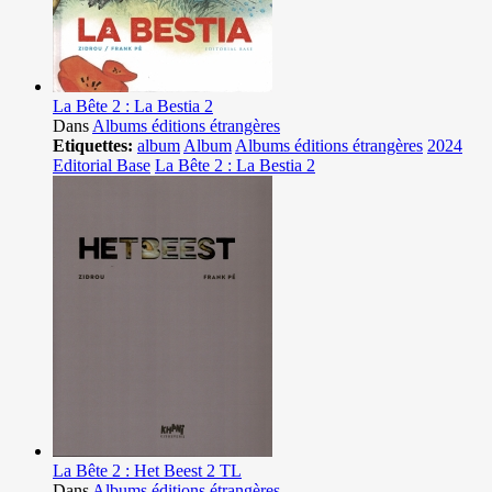
La Bête 2 : La Bestia 2
Dans
Albums éditions étrangères
Etiquettes:
album
Album
Albums éditions étrangères
2024
Editorial Base
La Bête 2 : La Bestia 2
La Bête 2 : Het Beest 2 TL
Dans
Albums éditions étrangères