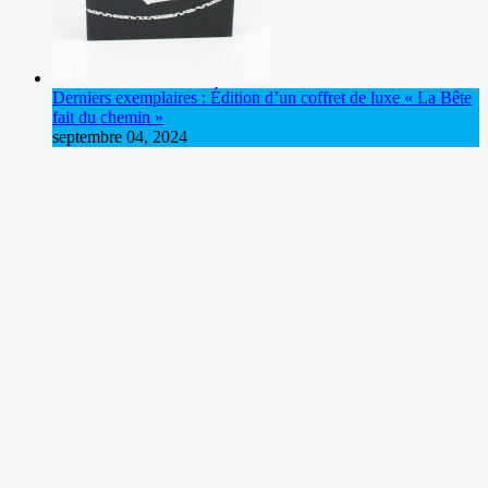
Derniers exemplaires : Édition d’un coffret de luxe « La Bête
fait du chemin »
septembre 04, 2024