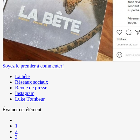
Soyez le premier à commenter!
La bête
Réseaux sociaux
Revue de presse
Instagram
Lukǝ Tαmbǝur
Évaluer cet élément
1
2
3