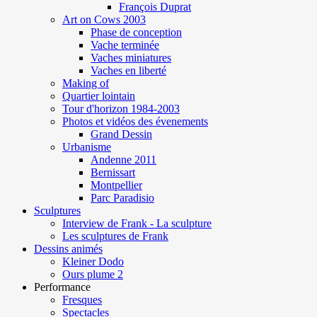
François Duprat
Art on Cows 2003
Phase de conception
Vache terminée
Vaches miniatures
Vaches en liberté
Making of
Quartier lointain
Tour d'horizon 1984-2003
Photos et vidéos des évenements
Grand Dessin
Urbanisme
Andenne 2011
Bernissart
Montpellier
Parc Paradisio
Sculptures
Interview de Frank - La sculpture
Les sculptures de Frank
Dessins animés
Kleiner Dodo
Ours plume 2
Performance
Fresques
Spectacles