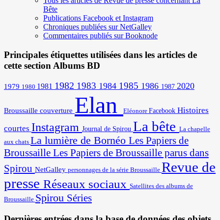
Tous les articles de Revue de presse concernant La
Bête
Publications Facebook et Instagram
Chroniques publiées sur NetGalley
Commentaires publiés sur Booknode
Principales étiquettes utilisées dans les articles de
cette section Albums BD
1982
1983
1985
1984
1986
2020
1981
1979
1987
1980
Elan
Histoires
Broussaille
couverture
Facebook
Eléonore
La bête
Instagram
courtes
Journal de Spirou
La chapelle
La lumière de Bornéo
Les Papiers de
aux chats
Broussaille
Les Papiers de Broussaille parus dans
Revue de
Spirou
NetGalley
personnages de la série Broussaille
presse
Réseaux sociaux
Satellites des albums de
Spirou
Séries
Broussaille
Dernières entrées dans la base de données des objets