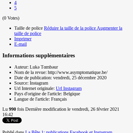
4
5
(0 Votes)
Taille de police
Réduire la taille de la police
Augmenter la
taille de police
Imprimer
E-mail
Informations supplémentaires
Auteur:
Lukǝ Tαmbǝur
Nom de la revue:
http://www.asymptomatique.be/
Date de publication:
vendredi, 25 décembre 2020
Source:
Instagram
Url Internet originale:
Url Instagram
Pays d'origine de l'article:
Belgique
Langue de l'article:
Français
Lu
990
fois
Dernière modification le vendredi, 26 février 2021
16:42
Publié dans
La Bête 1: publications Facebook et Instagram