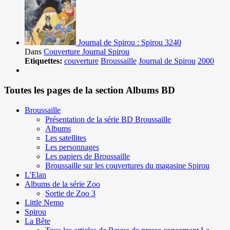
Journal de Spirou : Spirou 3240
Dans
Couverture Journal Spirou
Etiquettes:
couverture
Broussaille
Journal de Spirou
2000
Toutes les pages de la section Albums BD
Broussaille
Présentation de la série BD Broussaille
Albums
Les satellites
Les personnages
Les papiers de Broussaille
Broussaille sur les couvertures du magasine Spirou
L'Elan
Albums de la série Zoo
Sortie de Zoo 3
Little Nemo
Spirou
La Bête