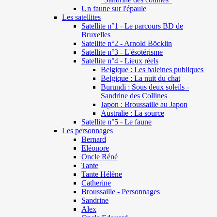
Un faune sur l'épaule
Les satellites
Satellite n°1 - Le parcours BD de
Bruxelles
Satellite n°2 - Arnold Böcklin
Satellite n°3 - L'ésotérisme
Satellite n°4 - Lieux réels
Belgique : Les baleines publiques
Belgique : La nuit du chat
Burundi : Sous deux soleils -
Sandrine des Collines
Japon : Broussaille au Japon
Australie : La source
Satellite n°5 - Le faune
Les personnages
Bernard
Eléonore
Oncle Réné
Tante
Tante Hélène
Catherine
Broussaille - Personnages
Sandrine
Alex