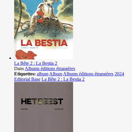
La Bête 2 : La Bestia 2
Dans
Albums éditions étrangères
Etiquettes:
album
Album
Albums éditions étrangères
2024
Editorial Base
La Bête 2 : La Bestia 2