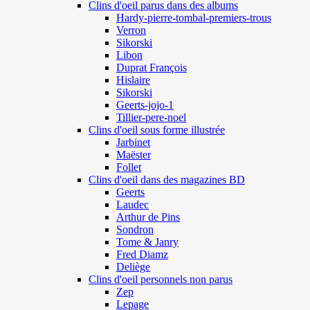
Clins d'oeil parus dans des albums
Hardy-pierre-tombal-premiers-trous
Verron
Sikorski
Libon
Duprat François
Hislaire
Sikorski
Geerts-jojo-1
Tillier-pere-noel
Clins d'oeil sous forme illustrée
Jarbinet
Maëster
Follet
Clins d'oeil dans des magazines BD
Geerts
Laudec
Arthur de Pins
Sondron
Tome & Janry
Fred Diamz
Deliège
Clins d'oeil personnels non parus
Zep
Lepage