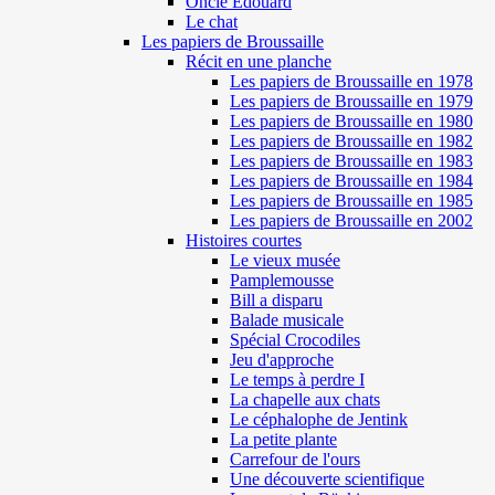
Oncle Edouard
Le chat
Les papiers de Broussaille
Récit en une planche
Les papiers de Broussaille en 1978
Les papiers de Broussaille en 1979
Les papiers de Broussaille en 1980
Les papiers de Broussaille en 1982
Les papiers de Broussaille en 1983
Les papiers de Broussaille en 1984
Les papiers de Broussaille en 1985
Les papiers de Broussaille en 2002
Histoires courtes
Le vieux musée
Pamplemousse
Bill a disparu
Balade musicale
Spécial Crocodiles
Jeu d'approche
Le temps à perdre I
La chapelle aux chats
Le céphalophe de Jentink
La petite plante
Carrefour de l'ours
Une découverte scientifique