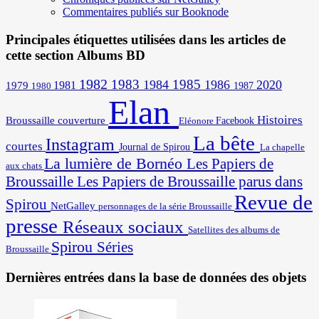
Commentaires publiés sur Booknode
Principales étiquettes utilisées dans les articles de
cette section Albums BD
1982
1983
1985
1984
1986
2020
1981
1979
1987
1980
Elan
Histoires
Broussaille
couverture
Facebook
Eléonore
La bête
Instagram
courtes
Journal de Spirou
La chapelle
La lumière de Bornéo
Les Papiers de
aux chats
Broussaille
Les Papiers de Broussaille parus dans
Revue de
Spirou
NetGalley
personnages de la série Broussaille
presse
Réseaux sociaux
Satellites des albums de
Spirou
Séries
Broussaille
Dernières entrées dans la base de données des objets