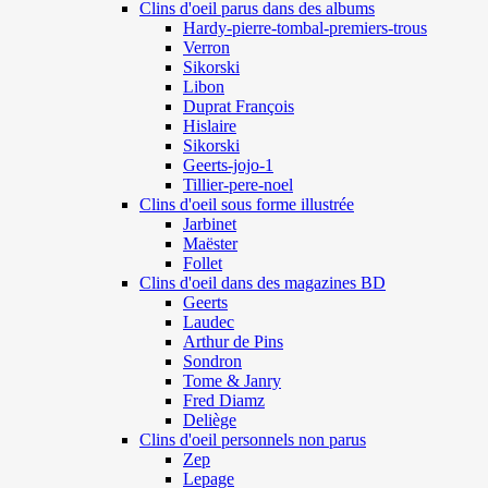
Clins d'oeil parus dans des albums
Hardy-pierre-tombal-premiers-trous
Verron
Sikorski
Libon
Duprat François
Hislaire
Sikorski
Geerts-jojo-1
Tillier-pere-noel
Clins d'oeil sous forme illustrée
Jarbinet
Maëster
Follet
Clins d'oeil dans des magazines BD
Geerts
Laudec
Arthur de Pins
Sondron
Tome & Janry
Fred Diamz
Deliège
Clins d'oeil personnels non parus
Zep
Lepage