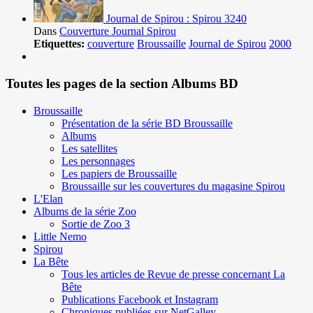
Journal de Spirou : Spirou 3240
Dans
Couverture Journal Spirou
Etiquettes:
couverture
Broussaille
Journal de Spirou
2000
Toutes les pages de la section Albums BD
Broussaille
Présentation de la série BD Broussaille
Albums
Les satellites
Les personnages
Les papiers de Broussaille
Broussaille sur les couvertures du magasine Spirou
L'Elan
Albums de la série Zoo
Sortie de Zoo 3
Little Nemo
Spirou
La Bête
Tous les articles de Revue de presse concernant La
Bête
Publications Facebook et Instagram
Chroniques publiées sur NetGalley