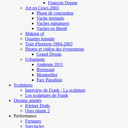
François Duprat
Art on Cows 2003
Phase de conception
Vache terminée
Vaches miniatures
Vaches en liberté
Making of
Quartier lointain
Tour d'horizon 1984-2003
Photos et vidéos des évenements
Grand Dessin
Urbanisme
Andenne 2011
Bernissart
Montpellier
Parc Paradisio
Sculptures
Interview de Frank - La sculpture
Les sculptures de Frank
Dessins animés
Kleiner Dodo
Ours plume 2
Performance
Fresques
Spectacles