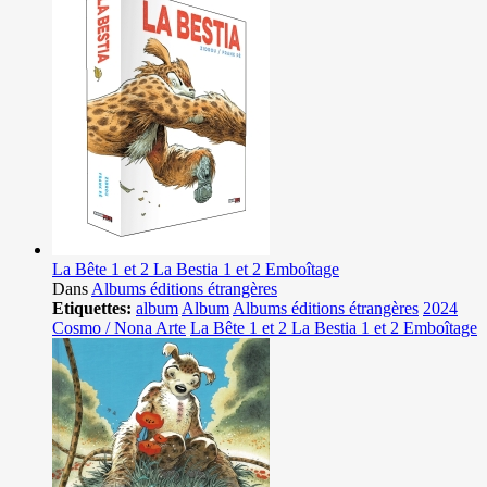
La Bête 1 et 2 La Bestia 1 et 2 Emboîtage
Dans
Albums éditions étrangères
Etiquettes:
album
Album
Albums éditions étrangères
2024
Cosmo / Nona Arte
La Bête 1 et 2 La Bestia 1 et 2 Emboîtage