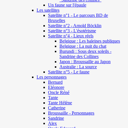
Un faune sur l'épaule
Les satellites
Satellite n°1 - Le parcours BD de
Bruxelles
Satellite n°2 - Arnold Böcklin
Satellite n°3 - L'ésotérisme
Satellite n°4 - Lieux réels
Belgique : Les baleines publiques
Belgique : La nuit du chat
Burundi : Sous deux soleils -
Sandrine des Collines
Japon : Broussaille au Japon
Australie : La source
Satellite n°5 - Le faune
Les personnages
Bernard
Eléonore
Oncle Réné
Tante
Tante Hélène
Catherine
Broussaille - Personnages
Sandrine
Alex