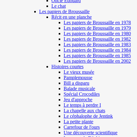
Oncle Edouard
Le chat
Les papiers de Broussaille
Récit en une planche
Les papiers de Broussaille en 1978
Les papiers de Broussaille en 1979
Les papiers de Broussaille en 1980
Les papiers de Broussaille en 1982
Les papiers de Broussaille en 1983
Les papiers de Broussaille en 1984
Les papiers de Broussaille en 1985
Les papiers de Broussaille en 2002
Histoires courtes
Le vieux musée
Pamplemousse
Bill a disparu
Balade musicale
Spécial Crocodiles
Jeu d'approche
Le temps à perdre I
La chapelle aux chats
Le céphalophe de Jentink
La petite plante
Carrefour de l'ours
Une découverte scientifique