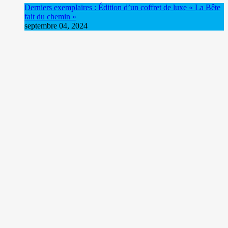
Derniers exemplaires : Édition d’un coffret de luxe « La Bête
fait du chemin »
septembre 04, 2024