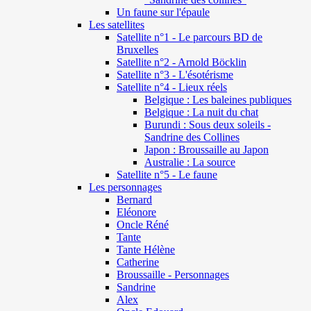
Un faune sur l'épaule
Les satellites
Satellite n°1 - Le parcours BD de
Bruxelles
Satellite n°2 - Arnold Böcklin
Satellite n°3 - L'ésotérisme
Satellite n°4 - Lieux réels
Belgique : Les baleines publiques
Belgique : La nuit du chat
Burundi : Sous deux soleils -
Sandrine des Collines
Japon : Broussaille au Japon
Australie : La source
Satellite n°5 - Le faune
Les personnages
Bernard
Eléonore
Oncle Réné
Tante
Tante Hélène
Catherine
Broussaille - Personnages
Sandrine
Alex