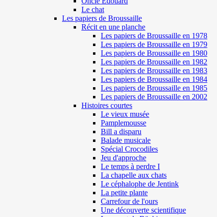
Oncle Edouard
Le chat
Les papiers de Broussaille
Récit en une planche
Les papiers de Broussaille en 1978
Les papiers de Broussaille en 1979
Les papiers de Broussaille en 1980
Les papiers de Broussaille en 1982
Les papiers de Broussaille en 1983
Les papiers de Broussaille en 1984
Les papiers de Broussaille en 1985
Les papiers de Broussaille en 2002
Histoires courtes
Le vieux musée
Pamplemousse
Bill a disparu
Balade musicale
Spécial Crocodiles
Jeu d'approche
Le temps à perdre I
La chapelle aux chats
Le céphalophe de Jentink
La petite plante
Carrefour de l'ours
Une découverte scientifique