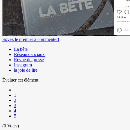
Soyez le premier à commenter!
La bête
Réseaux sociaux
Revue de presse
Instagram
la joie de lire
Évaluer cet élément
1
2
3
4
5
(0 Votes)