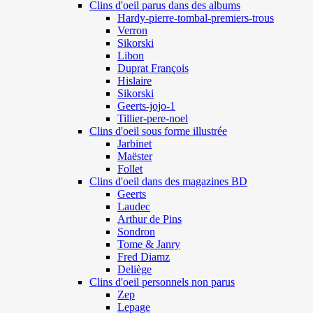
Clins d'oeil parus dans des albums
Hardy-pierre-tombal-premiers-trous
Verron
Sikorski
Libon
Duprat François
Hislaire
Sikorski
Geerts-jojo-1
Tillier-pere-noel
Clins d'oeil sous forme illustrée
Jarbinet
Maëster
Follet
Clins d'oeil dans des magazines BD
Geerts
Laudec
Arthur de Pins
Sondron
Tome & Janry
Fred Diamz
Deliège
Clins d'oeil personnels non parus
Zep
Lepage