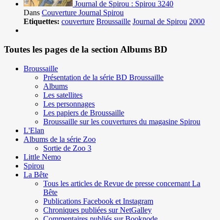
Journal de Spirou : Spirou 3240
Dans
Couverture Journal Spirou
Etiquettes:
couverture
Broussaille
Journal de Spirou
2000
Toutes les pages de la section Albums BD
Broussaille
Présentation de la série BD Broussaille
Albums
Les satellites
Les personnages
Les papiers de Broussaille
Broussaille sur les couvertures du magasine Spirou
L'Elan
Albums de la série Zoo
Sortie de Zoo 3
Little Nemo
Spirou
La Bête
Tous les articles de Revue de presse concernant La
Bête
Publications Facebook et Instagram
Chroniques publiées sur NetGalley
Commentaires publiés sur Booknode