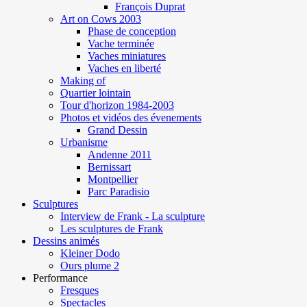
François Duprat
Art on Cows 2003
Phase de conception
Vache terminée
Vaches miniatures
Vaches en liberté
Making of
Quartier lointain
Tour d'horizon 1984-2003
Photos et vidéos des évenements
Grand Dessin
Urbanisme
Andenne 2011
Bernissart
Montpellier
Parc Paradisio
Sculptures
Interview de Frank - La sculpture
Les sculptures de Frank
Dessins animés
Kleiner Dodo
Ours plume 2
Performance
Fresques
Spectacles