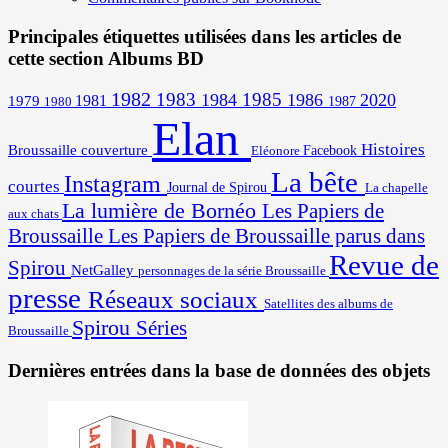
Principales étiquettes utilisées dans les articles de
cette section Albums BD
1982
1983
1985
1984
1986
2020
1981
1979
1987
1980
Elan
Histoires
Broussaille
couverture
Facebook
Eléonore
La bête
Instagram
courtes
Journal de Spirou
La chapelle
La lumière de Bornéo
Les Papiers de
aux chats
Broussaille
Les Papiers de Broussaille parus dans
Revue de
Spirou
NetGalley
personnages de la série Broussaille
presse
Réseaux sociaux
Satellites des albums de
Spirou
Séries
Broussaille
Dernières entrées dans la base de données des objets