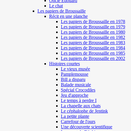
Oncle Edouard
Le chat
Les papiers de Broussaille
Récit en une planche
Les papiers de Broussaille en 1978
Les papiers de Broussaille en 1979
Les papiers de Broussaille en 1980
Les papiers de Broussaille en 1982
Les papiers de Broussaille en 1983
Les papiers de Broussaille en 1984
Les papiers de Broussaille en 1985
Les papiers de Broussaille en 2002
Histoires courtes
Le vieux musée
Pamplemousse
Bill a disparu
Balade musicale
Spécial Crocodiles
Jeu d'approche
Le temps à perdre I
La chapelle aux chats
Le céphalophe de Jentink
La petite plante
Carrefour de l'ours
Une découverte scientifique