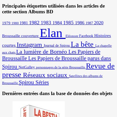
Principales étiquettes utilisées dans les articles de
cette section Albums BD
1982
1983
1985
1984
1986
2020
1981
1979
1987
1980
Elan
Histoires
Broussaille
couverture
Facebook
Eléonore
La bête
Instagram
courtes
Journal de Spirou
La chapelle
La lumière de Bornéo
Les Papiers de
aux chats
Broussaille
Les Papiers de Broussaille parus dans
Revue de
Spirou
NetGalley
personnages de la série Broussaille
presse
Réseaux sociaux
Satellites des albums de
Spirou
Séries
Broussaille
Dernières entrées dans la base de données des objets