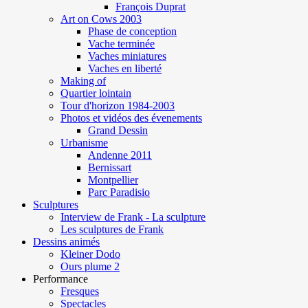
François Duprat
Art on Cows 2003
Phase de conception
Vache terminée
Vaches miniatures
Vaches en liberté
Making of
Quartier lointain
Tour d'horizon 1984-2003
Photos et vidéos des évenements
Grand Dessin
Urbanisme
Andenne 2011
Bernissart
Montpellier
Parc Paradisio
Sculptures
Interview de Frank - La sculpture
Les sculptures de Frank
Dessins animés
Kleiner Dodo
Ours plume 2
Performance
Fresques
Spectacles