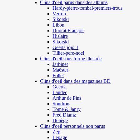
Clins d'oeil parus dans des albums
Hardy-pierre-tombal-premiers-trous
Verron
Sikorski
Libon
Duprat François
Hislaire
Sikorski
Geerts-jojo-1
Tillier-pere-noel
Clins d'oeil sous forme illustrée
Jarbinet
Maëster
Follet
Clins d'oeil dans des magazines BD
Geerts
Laudec
Arthur de Pins
Sondron
Tome & Janry
Fred Diamz
Deliège
Clins d'oeil personnels non parus
Zep
Lepage