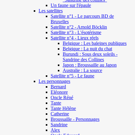
Un faune sur l'épaule
Les satellites
Satellite n°1 - Le parcours BD de
Bruxelles
Satellite n°2 - Arnold Böcklin
Satellite n°3 - L'ésotérisme
Satellite n°4 - Lieux réels
Belgique : Les baleines publiques
Belgique : La nuit du chat
Burundi : Sous deux soleils -
Sandrine des Collines
Japon : Broussaille au Japon
Australie : La source
Satellite n°5 - Le faune
Les personnages
Bernard
Eléonore
Oncle Réné
Tante
Tante Hélène
Catherine
Broussaille - Personnages
Sandrine
Alex