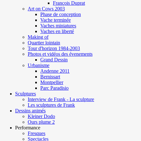
François Duprat
Art on Cows 2003
Phase de conception
Vache terminée
Vaches miniatures
Vaches en liberté
Making of
Quartier lointain
Tour d'horizon 1984-2003
Photos et vidéos des évenements
Grand Dessin
Urbanisme
Andenne 2011
Bernissart
Montpellier
Parc Paradisio
Sculptures
Interview de Frank - La sculpture
Les sculptures de Frank
Dessins animés
Kleiner Dodo
Ours plume 2
Performance
Fresques
Spectacles