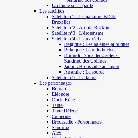
Un faune sur l'épaule
Les satellites
Satellite n°1 - Le parcours BD de
Bruxelles
Satellite n°2 - Arnold Böcklin
Satellite n°3 - L'ésotérisme
Satellite n°4 - Lieux réels
Belgique : Les baleines publiques
Belgique : La nuit du chat
Burundi : Sous deux soleils -
Sandrine des Collines
Japon : Broussaille au Japon
Australie : La source
Satellite n°5 - Le faune
Les personnages
Bernard
Eléonore
Oncle Réné
Tante
Tante Hélène
Catherine
Broussaille - Personnages
Sandrine
Alex