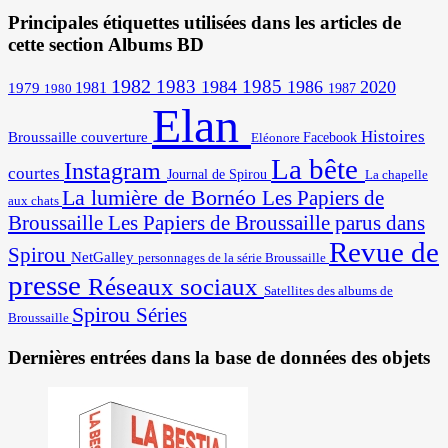
Principales étiquettes utilisées dans les articles de
cette section Albums BD
1982
1983
1985
1984
1986
2020
1981
1979
1987
1980
Elan
Histoires
Broussaille
couverture
Facebook
Eléonore
La bête
Instagram
courtes
Journal de Spirou
La chapelle
La lumière de Bornéo
Les Papiers de
aux chats
Broussaille
Les Papiers de Broussaille parus dans
Revue de
Spirou
NetGalley
personnages de la série Broussaille
presse
Réseaux sociaux
Satellites des albums de
Spirou
Séries
Broussaille
Dernières entrées dans la base de données des objets