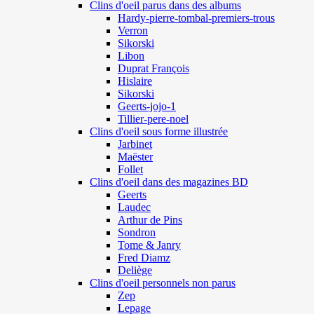
Clins d'oeil parus dans des albums
Hardy-pierre-tombal-premiers-trous
Verron
Sikorski
Libon
Duprat François
Hislaire
Sikorski
Geerts-jojo-1
Tillier-pere-noel
Clins d'oeil sous forme illustrée
Jarbinet
Maëster
Follet
Clins d'oeil dans des magazines BD
Geerts
Laudec
Arthur de Pins
Sondron
Tome & Janry
Fred Diamz
Deliège
Clins d'oeil personnels non parus
Zep
Lepage