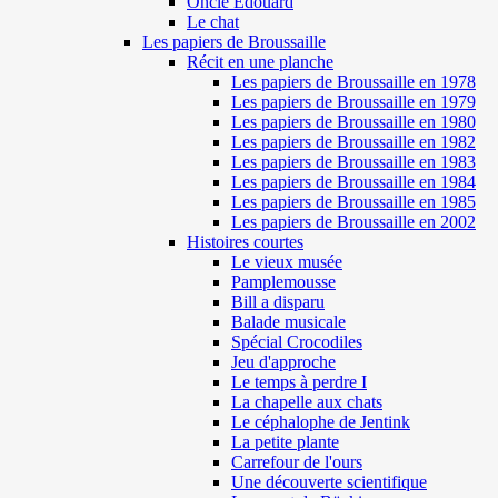
Oncle Edouard
Le chat
Les papiers de Broussaille
Récit en une planche
Les papiers de Broussaille en 1978
Les papiers de Broussaille en 1979
Les papiers de Broussaille en 1980
Les papiers de Broussaille en 1982
Les papiers de Broussaille en 1983
Les papiers de Broussaille en 1984
Les papiers de Broussaille en 1985
Les papiers de Broussaille en 2002
Histoires courtes
Le vieux musée
Pamplemousse
Bill a disparu
Balade musicale
Spécial Crocodiles
Jeu d'approche
Le temps à perdre I
La chapelle aux chats
Le céphalophe de Jentink
La petite plante
Carrefour de l'ours
Une découverte scientifique