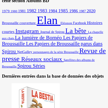
cette section Albums BD
1982
1983
1985
1984
1986
2020
1981
1979
1987
1980
Elan
Histoires
Broussaille
couverture
Facebook
Eléonore
La bête
Instagram
courtes
Journal de Spirou
La chapelle
La lumière de Bornéo
Les Papiers de
aux chats
Broussaille
Les Papiers de Broussaille parus dans
Revue de
Spirou
NetGalley
personnages de la série Broussaille
presse
Réseaux sociaux
Satellites des albums de
Spirou
Séries
Broussaille
Dernières entrées dans la base de données des objets