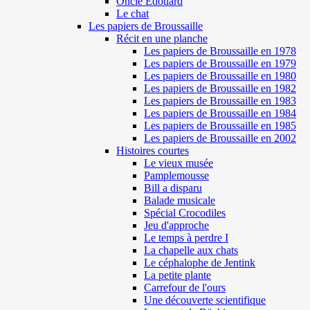
Oncle Edouard
Le chat
Les papiers de Broussaille
Récit en une planche
Les papiers de Broussaille en 1978
Les papiers de Broussaille en 1979
Les papiers de Broussaille en 1980
Les papiers de Broussaille en 1982
Les papiers de Broussaille en 1983
Les papiers de Broussaille en 1984
Les papiers de Broussaille en 1985
Les papiers de Broussaille en 2002
Histoires courtes
Le vieux musée
Pamplemousse
Bill a disparu
Balade musicale
Spécial Crocodiles
Jeu d'approche
Le temps à perdre I
La chapelle aux chats
Le céphalophe de Jentink
La petite plante
Carrefour de l'ours
Une découverte scientifique