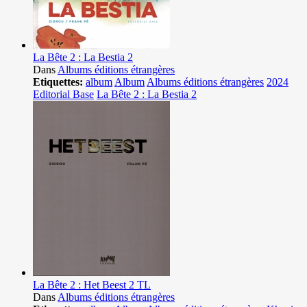
La Bête 2 : La Bestia 2
Dans
Albums éditions étrangères
Etiquettes:
album
Album
Albums éditions étrangères
2024
Editorial Base
La Bête 2 : La Bestia 2
La Bête 2 : Het Beest 2 TL
Dans
Albums éditions étrangères