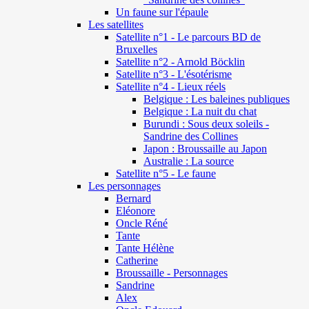
Un faune sur l'épaule
Les satellites
Satellite n°1 - Le parcours BD de
Bruxelles
Satellite n°2 - Arnold Böcklin
Satellite n°3 - L'ésotérisme
Satellite n°4 - Lieux réels
Belgique : Les baleines publiques
Belgique : La nuit du chat
Burundi : Sous deux soleils -
Sandrine des Collines
Japon : Broussaille au Japon
Australie : La source
Satellite n°5 - Le faune
Les personnages
Bernard
Eléonore
Oncle Réné
Tante
Tante Hélène
Catherine
Broussaille - Personnages
Sandrine
Alex