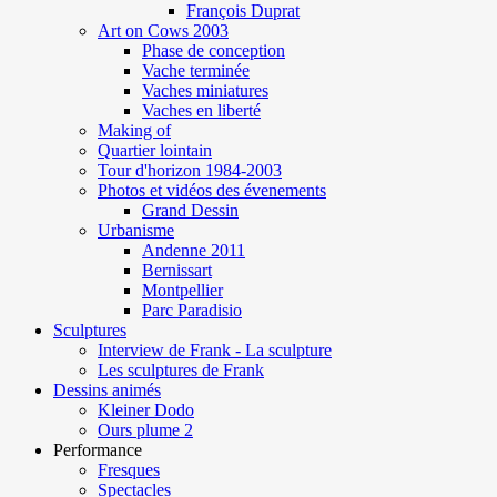
François Duprat
Art on Cows 2003
Phase de conception
Vache terminée
Vaches miniatures
Vaches en liberté
Making of
Quartier lointain
Tour d'horizon 1984-2003
Photos et vidéos des évenements
Grand Dessin
Urbanisme
Andenne 2011
Bernissart
Montpellier
Parc Paradisio
Sculptures
Interview de Frank - La sculpture
Les sculptures de Frank
Dessins animés
Kleiner Dodo
Ours plume 2
Performance
Fresques
Spectacles