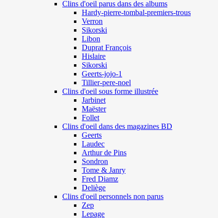
Clins d'oeil parus dans des albums
Hardy-pierre-tombal-premiers-trous
Verron
Sikorski
Libon
Duprat François
Hislaire
Sikorski
Geerts-jojo-1
Tillier-pere-noel
Clins d'oeil sous forme illustrée
Jarbinet
Maëster
Follet
Clins d'oeil dans des magazines BD
Geerts
Laudec
Arthur de Pins
Sondron
Tome & Janry
Fred Diamz
Deliège
Clins d'oeil personnels non parus
Zep
Lepage