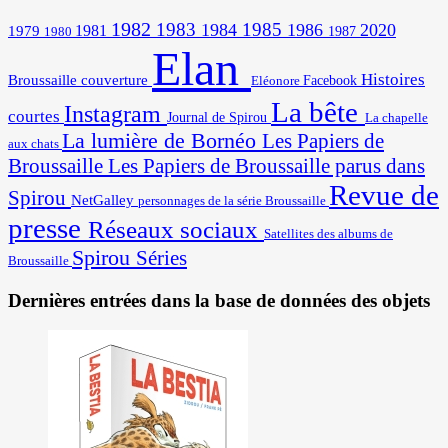
1982
1983
1985
1984
1986
2020
1981
1979
1987
1980
Elan
Histoires
Broussaille
couverture
Facebook
Eléonore
La bête
Instagram
courtes
Journal de Spirou
La chapelle
La lumière de Bornéo
Les Papiers de
aux chats
Broussaille
Les Papiers de Broussaille parus dans
Revue de
Spirou
NetGalley
personnages de la série Broussaille
presse
Réseaux sociaux
Satellites des albums de
Spirou
Séries
Broussaille
Dernières entrées dans la base de données des objets