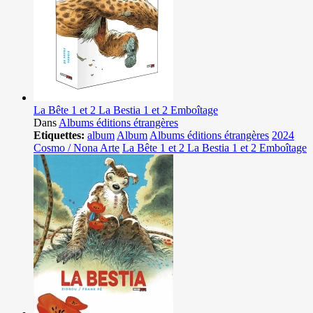
La Bête 1 et 2 La Bestia 1 et 2 Emboîtage
Dans
Albums éditions étrangères
Etiquettes:
album
Album
Albums éditions étrangères
2024
Cosmo / Nona Arte
La Bête 1 et 2 La Bestia 1 et 2 Emboîtage