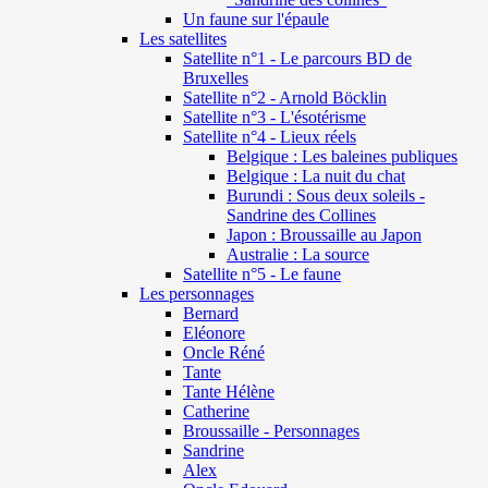
Un faune sur l'épaule
Les satellites
Satellite n°1 - Le parcours BD de
Bruxelles
Satellite n°2 - Arnold Böcklin
Satellite n°3 - L'ésotérisme
Satellite n°4 - Lieux réels
Belgique : Les baleines publiques
Belgique : La nuit du chat
Burundi : Sous deux soleils -
Sandrine des Collines
Japon : Broussaille au Japon
Australie : La source
Satellite n°5 - Le faune
Les personnages
Bernard
Eléonore
Oncle Réné
Tante
Tante Hélène
Catherine
Broussaille - Personnages
Sandrine
Alex