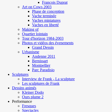
François Duprat
Art on Cows 2003
Phase de conception
Vache terminée
Vaches miniatures
Vaches en liberté
Making of
Quartier lointain
Tour d'horizon 1984-2003
Photos et vidéos des évenements
Grand Dessin
Urbanisme
Andenne 2011
Bernissart
Montpellier
Parc Paradisio
Sculptures
Interview de Frank - La sculpture
Les sculptures de Frank
Dessins animés
Kleiner Dodo
Ours plume 2
Performance
Fresques
Spectacles