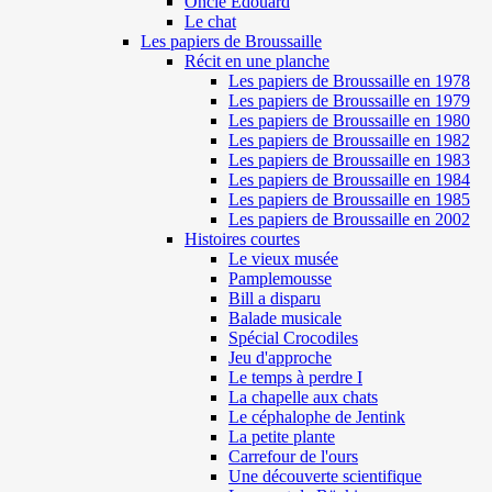
Oncle Edouard
Le chat
Les papiers de Broussaille
Récit en une planche
Les papiers de Broussaille en 1978
Les papiers de Broussaille en 1979
Les papiers de Broussaille en 1980
Les papiers de Broussaille en 1982
Les papiers de Broussaille en 1983
Les papiers de Broussaille en 1984
Les papiers de Broussaille en 1985
Les papiers de Broussaille en 2002
Histoires courtes
Le vieux musée
Pamplemousse
Bill a disparu
Balade musicale
Spécial Crocodiles
Jeu d'approche
Le temps à perdre I
La chapelle aux chats
Le céphalophe de Jentink
La petite plante
Carrefour de l'ours
Une découverte scientifique