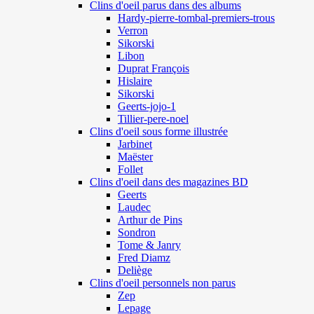
Clins d'oeil parus dans des albums
Hardy-pierre-tombal-premiers-trous
Verron
Sikorski
Libon
Duprat François
Hislaire
Sikorski
Geerts-jojo-1
Tillier-pere-noel
Clins d'oeil sous forme illustrée
Jarbinet
Maëster
Follet
Clins d'oeil dans des magazines BD
Geerts
Laudec
Arthur de Pins
Sondron
Tome & Janry
Fred Diamz
Deliège
Clins d'oeil personnels non parus
Zep
Lepage