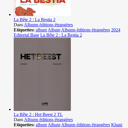
La Bête 2 : La Bestia 2
Dans
Albums éditions étrangères
Etiquettes:
album
Album
Albums éditions étrangères
2024
Editorial Base
La Bête 2 : La Bestia 2
La Bête 2 : Het Beest 2 TL
Dans
Albums éditions étrangères
Etiquettes:
album
Album
Albums éditions étrangères
Khani