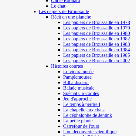
Oncle Edouard
Le chat
Les papiers de Broussaille
Récit en une planche
Les papiers de Broussaille en 1978
Les papiers de Broussaille en 1979
Les papiers de Broussaille en 1980
Les papiers de Broussaille en 1982
Les papiers de Broussaille en 1983
Les papiers de Broussaille en 1984
Les papiers de Broussaille en 1985
Les papiers de Broussaille en 2002
Histoires courtes
Le vieux musée
Pamplemousse
Bill a disparu
Balade musicale
Spécial Crocodiles
Jeu d'approche
Le temps à perdre I
La chapelle aux chats
Le céphalophe de Jentink
La petite plante
Carrefour de l'ours
Une découverte scientifique