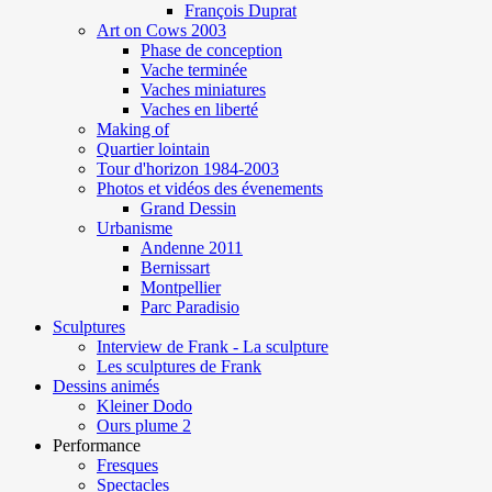
François Duprat
Art on Cows 2003
Phase de conception
Vache terminée
Vaches miniatures
Vaches en liberté
Making of
Quartier lointain
Tour d'horizon 1984-2003
Photos et vidéos des évenements
Grand Dessin
Urbanisme
Andenne 2011
Bernissart
Montpellier
Parc Paradisio
Sculptures
Interview de Frank - La sculpture
Les sculptures de Frank
Dessins animés
Kleiner Dodo
Ours plume 2
Performance
Fresques
Spectacles