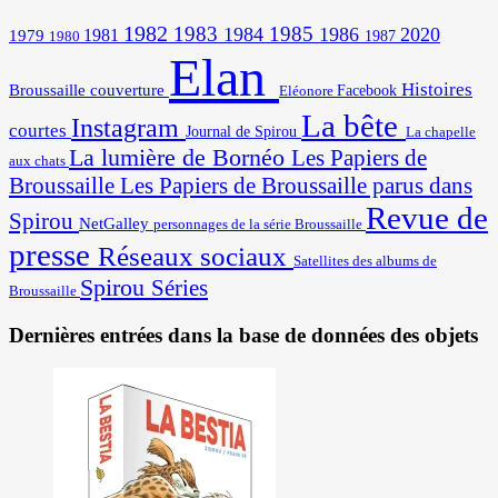
1982
1983
1985
1984
1986
2020
1981
1979
1987
1980
Elan
Histoires
Broussaille
couverture
Facebook
Eléonore
La bête
Instagram
courtes
Journal de Spirou
La chapelle
La lumière de Bornéo
Les Papiers de
aux chats
Broussaille
Les Papiers de Broussaille parus dans
Revue de
Spirou
NetGalley
personnages de la série Broussaille
presse
Réseaux sociaux
Satellites des albums de
Spirou
Séries
Broussaille
Dernières entrées dans la base de données des objets