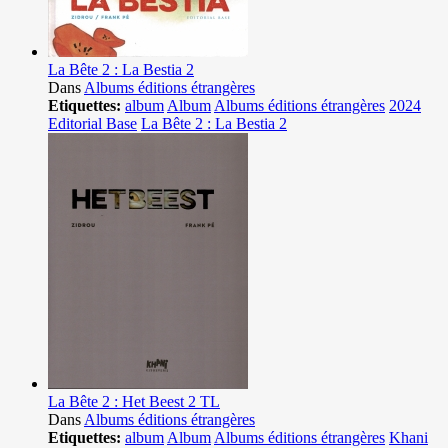
La Bête 2 : La Bestia 2
Dans
Albums éditions étrangères
Etiquettes:
album
Album
Albums éditions étrangères
2024
Editorial Base
La Bête 2 : La Bestia 2
La Bête 2 : Het Beest 2 TL
Dans
Albums éditions étrangères
Etiquettes:
album
Album
Albums éditions étrangères
Khani