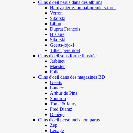
Clins d'oeil parus dans des albums
Hardy-pierre-tombal-premiers-trous
Verron
Sikorski
Libon
Duprat François
Hislaire
Sikorski
Geerts-jojo-1
Tillier-pere-noel
Clins d'oeil sous forme illustrée
Jarbinet
Maëster
Follet
Clins d'oeil dans des magazines BD
Geerts
Laudec
Arthur de Pins
Sondron
Tome & Janry
Fred Diamz
Deliège
Clins d'oeil personnels non parus
Zep
Lepage