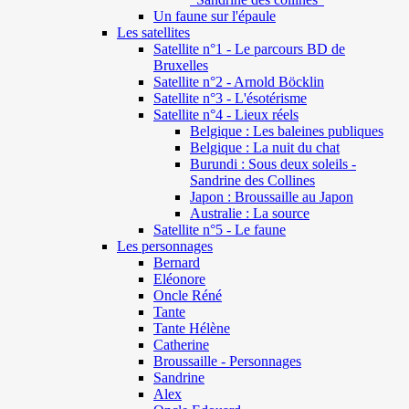
Un faune sur l'épaule
Les satellites
Satellite n°1 - Le parcours BD de
Bruxelles
Satellite n°2 - Arnold Böcklin
Satellite n°3 - L'ésotérisme
Satellite n°4 - Lieux réels
Belgique : Les baleines publiques
Belgique : La nuit du chat
Burundi : Sous deux soleils -
Sandrine des Collines
Japon : Broussaille au Japon
Australie : La source
Satellite n°5 - Le faune
Les personnages
Bernard
Eléonore
Oncle Réné
Tante
Tante Hélène
Catherine
Broussaille - Personnages
Sandrine
Alex