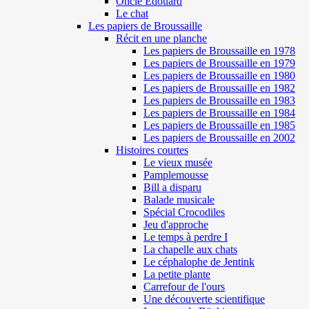
Oncle Edouard
Le chat
Les papiers de Broussaille
Récit en une planche
Les papiers de Broussaille en 1978
Les papiers de Broussaille en 1979
Les papiers de Broussaille en 1980
Les papiers de Broussaille en 1982
Les papiers de Broussaille en 1983
Les papiers de Broussaille en 1984
Les papiers de Broussaille en 1985
Les papiers de Broussaille en 2002
Histoires courtes
Le vieux musée
Pamplemousse
Bill a disparu
Balade musicale
Spécial Crocodiles
Jeu d'approche
Le temps à perdre I
La chapelle aux chats
Le céphalophe de Jentink
La petite plante
Carrefour de l'ours
Une découverte scientifique