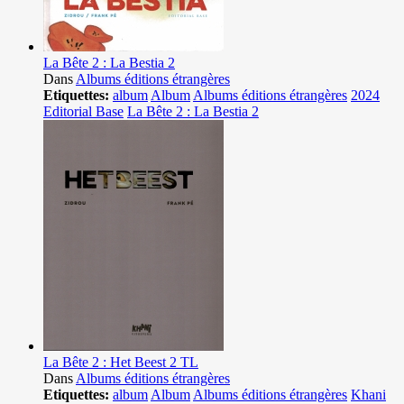
La Bête 2 : La Bestia 2
Dans
Albums éditions étrangères
Etiquettes:
album
Album
Albums éditions étrangères
2024
Editorial Base
La Bête 2 : La Bestia 2
La Bête 2 : Het Beest 2 TL
Dans
Albums éditions étrangères
Etiquettes:
album
Album
Albums éditions étrangères
Khani