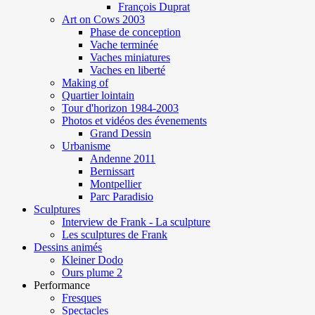
François Duprat
Art on Cows 2003
Phase de conception
Vache terminée
Vaches miniatures
Vaches en liberté
Making of
Quartier lointain
Tour d'horizon 1984-2003
Photos et vidéos des évenements
Grand Dessin
Urbanisme
Andenne 2011
Bernissart
Montpellier
Parc Paradisio
Sculptures
Interview de Frank - La sculpture
Les sculptures de Frank
Dessins animés
Kleiner Dodo
Ours plume 2
Performance
Fresques
Spectacles