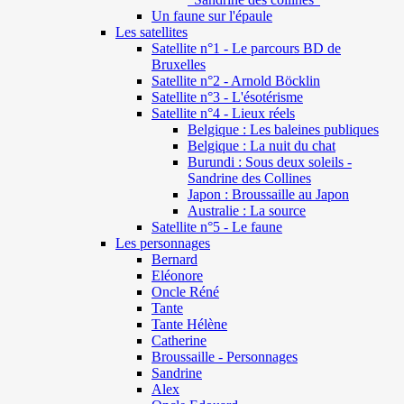
Un faune sur l'épaule
Les satellites
Satellite n°1 - Le parcours BD de
Bruxelles
Satellite n°2 - Arnold Böcklin
Satellite n°3 - L'ésotérisme
Satellite n°4 - Lieux réels
Belgique : Les baleines publiques
Belgique : La nuit du chat
Burundi : Sous deux soleils -
Sandrine des Collines
Japon : Broussaille au Japon
Australie : La source
Satellite n°5 - Le faune
Les personnages
Bernard
Eléonore
Oncle Réné
Tante
Tante Hélène
Catherine
Broussaille - Personnages
Sandrine
Alex