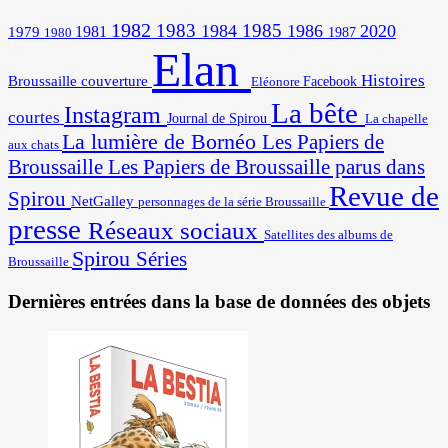
1982
1983
1985
1984
1986
2020
1981
1979
1987
1980
Elan
Histoires
Broussaille
couverture
Facebook
Eléonore
La bête
Instagram
courtes
Journal de Spirou
La chapelle
La lumière de Bornéo
Les Papiers de
aux chats
Broussaille
Les Papiers de Broussaille parus dans
Revue de
Spirou
NetGalley
personnages de la série Broussaille
presse
Réseaux sociaux
Satellites des albums de
Spirou
Séries
Broussaille
Dernières entrées dans la base de données des objets