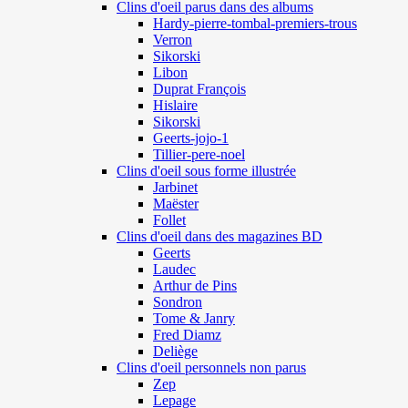
Clins d'oeil parus dans des albums
Hardy-pierre-tombal-premiers-trous
Verron
Sikorski
Libon
Duprat François
Hislaire
Sikorski
Geerts-jojo-1
Tillier-pere-noel
Clins d'oeil sous forme illustrée
Jarbinet
Maëster
Follet
Clins d'oeil dans des magazines BD
Geerts
Laudec
Arthur de Pins
Sondron
Tome & Janry
Fred Diamz
Deliège
Clins d'oeil personnels non parus
Zep
Lepage