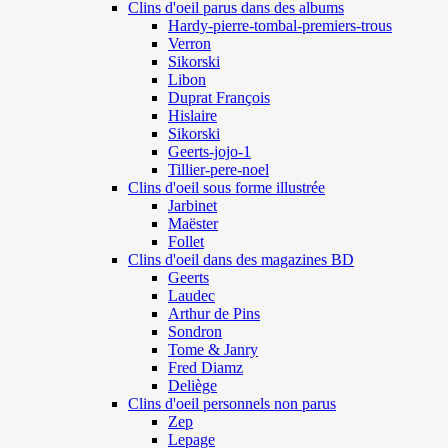
Clins d'oeil parus dans des albums
Hardy-pierre-tombal-premiers-trous
Verron
Sikorski
Libon
Duprat François
Hislaire
Sikorski
Geerts-jojo-1
Tillier-pere-noel
Clins d'oeil sous forme illustrée
Jarbinet
Maëster
Follet
Clins d'oeil dans des magazines BD
Geerts
Laudec
Arthur de Pins
Sondron
Tome & Janry
Fred Diamz
Deliège
Clins d'oeil personnels non parus
Zep
Lepage