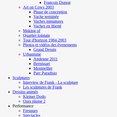
François Duprat
Art on Cows 2003
Phase de conception
Vache terminée
Vaches miniatures
Vaches en liberté
Making of
Quartier lointain
Tour d'horizon 1984-2003
Photos et vidéos des évenements
Grand Dessin
Urbanisme
Andenne 2011
Bernissart
Montpellier
Parc Paradisio
Sculptures
Interview de Frank - La sculpture
Les sculptures de Frank
Dessins animés
Kleiner Dodo
Ours plume 2
Performance
Fresques
Spectacles