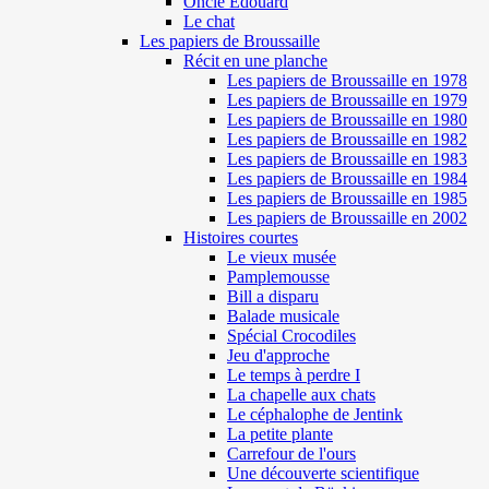
Oncle Edouard
Le chat
Les papiers de Broussaille
Récit en une planche
Les papiers de Broussaille en 1978
Les papiers de Broussaille en 1979
Les papiers de Broussaille en 1980
Les papiers de Broussaille en 1982
Les papiers de Broussaille en 1983
Les papiers de Broussaille en 1984
Les papiers de Broussaille en 1985
Les papiers de Broussaille en 2002
Histoires courtes
Le vieux musée
Pamplemousse
Bill a disparu
Balade musicale
Spécial Crocodiles
Jeu d'approche
Le temps à perdre I
La chapelle aux chats
Le céphalophe de Jentink
La petite plante
Carrefour de l'ours
Une découverte scientifique