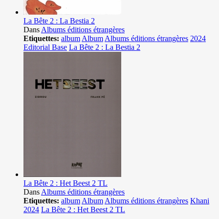
La Bête 2 : La Bestia 2
Dans
Albums éditions étrangères
Etiquettes:
album
Album
Albums éditions étrangères
2024
Editorial Base
La Bête 2 : La Bestia 2
La Bête 2 : Het Beest 2 TL
Dans
Albums éditions étrangères
Etiquettes:
album
Album
Albums éditions étrangères
Khani
2024
La Bête 2 : Het Beest 2 TL