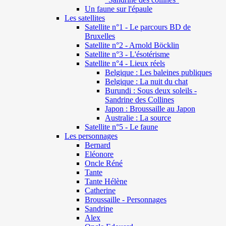
Un faune sur l'épaule
Les satellites
Satellite n°1 - Le parcours BD de
Bruxelles
Satellite n°2 - Arnold Böcklin
Satellite n°3 - L'ésotérisme
Satellite n°4 - Lieux réels
Belgique : Les baleines publiques
Belgique : La nuit du chat
Burundi : Sous deux soleils -
Sandrine des Collines
Japon : Broussaille au Japon
Australie : La source
Satellite n°5 - Le faune
Les personnages
Bernard
Eléonore
Oncle Réné
Tante
Tante Hélène
Catherine
Broussaille - Personnages
Sandrine
Alex