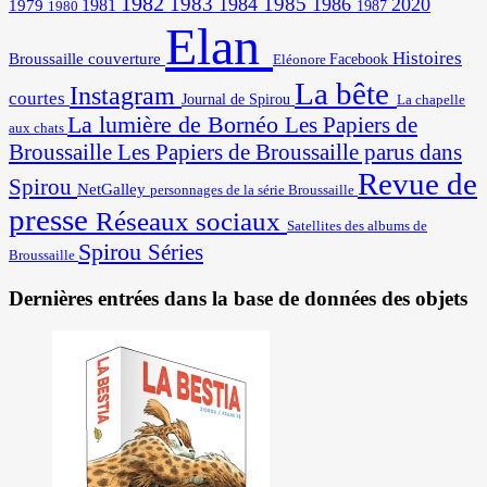
1982
1983
1985
1984
1986
2020
1981
1979
1987
1980
Elan
Histoires
Broussaille
couverture
Facebook
Eléonore
La bête
Instagram
courtes
Journal de Spirou
La chapelle
La lumière de Bornéo
Les Papiers de
aux chats
Broussaille
Les Papiers de Broussaille parus dans
Revue de
Spirou
NetGalley
personnages de la série Broussaille
presse
Réseaux sociaux
Satellites des albums de
Spirou
Séries
Broussaille
Dernières entrées dans la base de données des objets