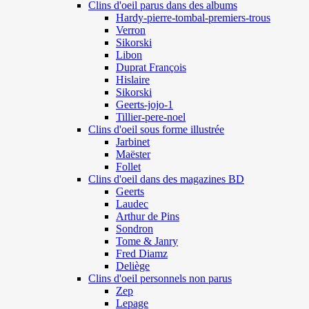
Clins d'oeil parus dans des albums
Hardy-pierre-tombal-premiers-trous
Verron
Sikorski
Libon
Duprat François
Hislaire
Sikorski
Geerts-jojo-1
Tillier-pere-noel
Clins d'oeil sous forme illustrée
Jarbinet
Maëster
Follet
Clins d'oeil dans des magazines BD
Geerts
Laudec
Arthur de Pins
Sondron
Tome & Janry
Fred Diamz
Deliège
Clins d'oeil personnels non parus
Zep
Lepage