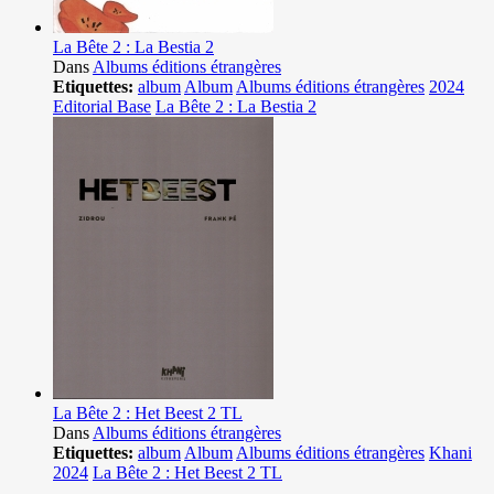
La Bête 2 : La Bestia 2
Dans
Albums éditions étrangères
Etiquettes:
album
Album
Albums éditions étrangères
2024
Editorial Base
La Bête 2 : La Bestia 2
La Bête 2 : Het Beest 2 TL
Dans
Albums éditions étrangères
Etiquettes:
album
Album
Albums éditions étrangères
Khani
2024
La Bête 2 : Het Beest 2 TL