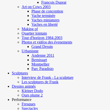
François Duprat
Art on Cows 2003
Phase de conception
Vache terminée
Vaches miniatures
Vaches en liberté
Making of
Quartier lointain
Tour d'horizon 1984-2003
Photos et vidéos des évenements
Grand Dessin
Urbanisme
Andenne 2011
Bernissart
Montpellier
Parc Paradisio
Sculptures
Interview de Frank - La sculpture
Les sculptures de Frank
Dessins animés
Kleiner Dodo
Ours plume 2
Performance
Fresques
Spectacles