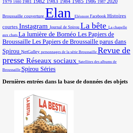
1982
1983
1985
1984
1986
2020
1981
1979
1987
1980
Elan
Histoires
Broussaille
couverture
Facebook
Eléonore
La bête
Instagram
courtes
Journal de Spirou
La chapelle
La lumière de Bornéo
Les Papiers de
aux chats
Broussaille
Les Papiers de Broussaille parus dans
Revue de
Spirou
NetGalley
personnages de la série Broussaille
presse
Réseaux sociaux
Satellites des albums de
Spirou
Séries
Broussaille
Dernières entrées dans la base de données des objets