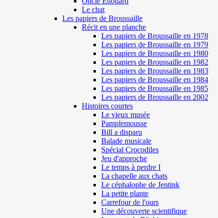
Oncle Edouard
Le chat
Les papiers de Broussaille
Récit en une planche
Les papiers de Broussaille en 1978
Les papiers de Broussaille en 1979
Les papiers de Broussaille en 1980
Les papiers de Broussaille en 1982
Les papiers de Broussaille en 1983
Les papiers de Broussaille en 1984
Les papiers de Broussaille en 1985
Les papiers de Broussaille en 2002
Histoires courtes
Le vieux musée
Pamplemousse
Bill a disparu
Balade musicale
Spécial Crocodiles
Jeu d'approche
Le temps à perdre I
La chapelle aux chats
Le céphalophe de Jentink
La petite plante
Carrefour de l'ours
Une découverte scientifique