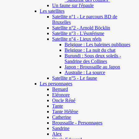
Un faune sur l'épaule
Les satellites
Satellite n°1 - Le parcours BD de
Bruxelles
Satellite n°2 - Arnold Böcklin
Satellite n°3 - L'ésotérisme
Satellite n°4 - Lieux réels
Belgique : Les baleines publiques
Belgique : La nuit du chat
Burundi : Sous deux soleils -
Sandrine des Collines
Japon : Broussaille au Japon
Australie : La source
Satellite n°5 - Le faune
Les personnages
Bernard
Eléonore
Oncle Réné
Tante
Tante Hélène
Catherine
Broussaille - Personnages
Sandrine
Alex