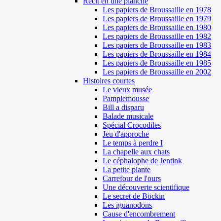
Récit en une planche
Les papiers de Broussaille en 1978
Les papiers de Broussaille en 1979
Les papiers de Broussaille en 1980
Les papiers de Broussaille en 1982
Les papiers de Broussaille en 1983
Les papiers de Broussaille en 1984
Les papiers de Broussaille en 1985
Les papiers de Broussaille en 2002
Histoires courtes
Le vieux musée
Pamplemousse
Bill a disparu
Balade musicale
Spécial Crocodiles
Jeu d'approche
Le temps à perdre I
La chapelle aux chats
Le céphalophe de Jentink
La petite plante
Carrefour de l'ours
Une découverte scientifique
Le secret de Böckin
Les iguanodons
Cause d'encombrement