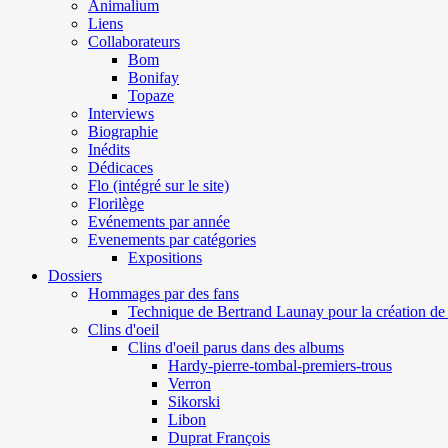
Animalium
Liens
Collaborateurs
Bom
Bonifay
Topaze
Interviews
Biographie
Inédits
Dédicaces
Flo (intégré sur le site)
Florilège
Evénements par année
Evenements par catégories
Expositions
Dossiers
Hommages par des fans
Technique de Bertrand Launay pour la création de 
Clins d'oeil
Clins d'oeil parus dans des albums
Hardy-pierre-tombal-premiers-trous
Verron
Sikorski
Libon
Duprat François