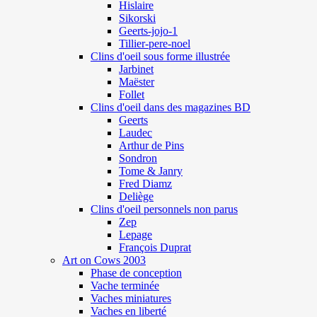
Hislaire
Sikorski
Geerts-jojo-1
Tillier-pere-noel
Clins d'oeil sous forme illustrée
Jarbinet
Maëster
Follet
Clins d'oeil dans des magazines BD
Geerts
Laudec
Arthur de Pins
Sondron
Tome & Janry
Fred Diamz
Deliège
Clins d'oeil personnels non parus
Zep
Lepage
François Duprat
Art on Cows 2003
Phase de conception
Vache terminée
Vaches miniatures
Vaches en liberté