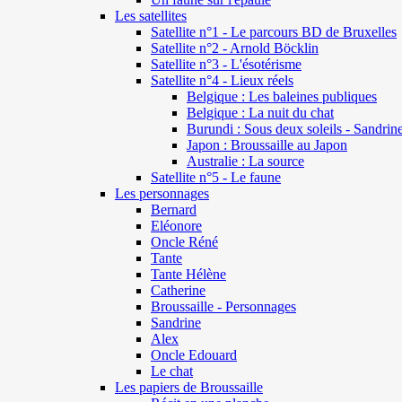
Les satellites
Satellite n°1 - Le parcours BD de Bruxelles
Satellite n°2 - Arnold Böcklin
Satellite n°3 - L'ésotérisme
Satellite n°4 - Lieux réels
Belgique : Les baleines publiques
Belgique : La nuit du chat
Burundi : Sous deux soleils - Sandrin
Japon : Broussaille au Japon
Australie : La source
Satellite n°5 - Le faune
Les personnages
Bernard
Eléonore
Oncle Réné
Tante
Tante Hélène
Catherine
Broussaille - Personnages
Sandrine
Alex
Oncle Edouard
Le chat
Les papiers de Broussaille