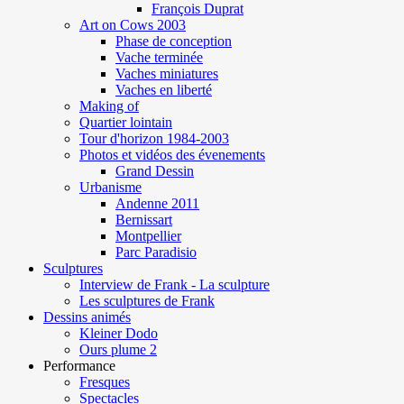
François Duprat
Art on Cows 2003
Phase de conception
Vache terminée
Vaches miniatures
Vaches en liberté
Making of
Quartier lointain
Tour d'horizon 1984-2003
Photos et vidéos des évenements
Grand Dessin
Urbanisme
Andenne 2011
Bernissart
Montpellier
Parc Paradisio
Sculptures
Interview de Frank - La sculpture
Les sculptures de Frank
Dessins animés
Kleiner Dodo
Ours plume 2
Performance
Fresques
Spectacles