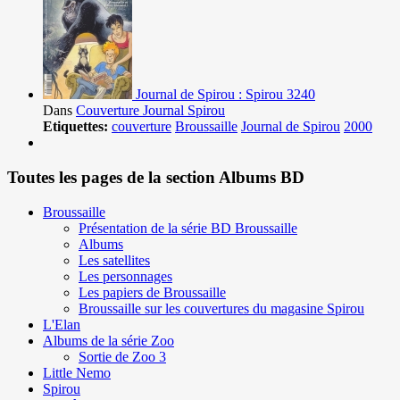
Journal de Spirou : Spirou 3240
Dans
Couverture Journal Spirou
Etiquettes:
couverture
Broussaille
Journal de Spirou
2000
Toutes les pages de la section Albums BD
Broussaille
Présentation de la série BD Broussaille
Albums
Les satellites
Les personnages
Les papiers de Broussaille
Broussaille sur les couvertures du magasine Spirou
L'Elan
Albums de la série Zoo
Sortie de Zoo 3
Little Nemo
Spirou