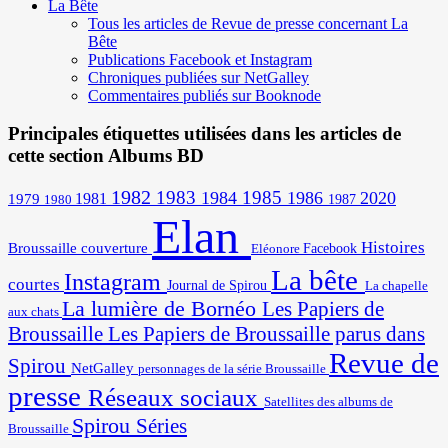
La Bête
Tous les articles de Revue de presse concernant La
Bête
Publications Facebook et Instagram
Chroniques publiées sur NetGalley
Commentaires publiés sur Booknode
Principales étiquettes utilisées dans les articles de
cette section Albums BD
1982
1983
1985
1984
1986
2020
1981
1979
1987
1980
Elan
Histoires
Broussaille
couverture
Facebook
Eléonore
La bête
Instagram
courtes
Journal de Spirou
La chapelle
La lumière de Bornéo
Les Papiers de
aux chats
Broussaille
Les Papiers de Broussaille parus dans
Revue de
Spirou
NetGalley
personnages de la série Broussaille
presse
Réseaux sociaux
Satellites des albums de
Spirou
Séries
Broussaille