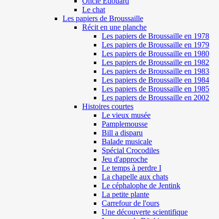
Oncle Edouard
Le chat
Les papiers de Broussaille
Récit en une planche
Les papiers de Broussaille en 1978
Les papiers de Broussaille en 1979
Les papiers de Broussaille en 1980
Les papiers de Broussaille en 1982
Les papiers de Broussaille en 1983
Les papiers de Broussaille en 1984
Les papiers de Broussaille en 1985
Les papiers de Broussaille en 2002
Histoires courtes
Le vieux musée
Pamplemousse
Bill a disparu
Balade musicale
Spécial Crocodiles
Jeu d'approche
Le temps à perdre I
La chapelle aux chats
Le céphalophe de Jentink
La petite plante
Carrefour de l'ours
Une découverte scientifique