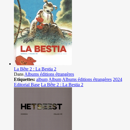
La Bête 2 : La Bestia 2
Dans
Albums éditions étrangères
Etiquettes:
album
Album
Albums éditions étrangères
2024
Editorial Base
La Bête 2 : La Bestia 2