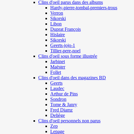
Clins d'oeil parus dans des albums
Hardy-pierre-tombal-premiers-trous
Verron
Sikorski
Libon
Duprat François
Hislaire
Sikorski
Geerts-jojo-1
Tillier-pere-noel
Clins d'oeil sous forme illustrée
Jarbinet
Maëster
Follet
Clins d'oeil dans des magazines BD
Geerts
Laudec
Arthur de Pins
Sondron
Tome & Janry
Fred Diamz
Deliège
Clins d'oeil personnels non parus
Zep
Lepage