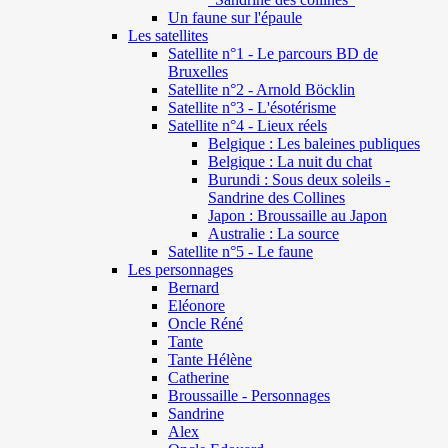
Un faune sur l'épaule
Les satellites
Satellite n°1 - Le parcours BD de
Bruxelles
Satellite n°2 - Arnold Böcklin
Satellite n°3 - L'ésotérisme
Satellite n°4 - Lieux réels
Belgique : Les baleines publiques
Belgique : La nuit du chat
Burundi : Sous deux soleils -
Sandrine des Collines
Japon : Broussaille au Japon
Australie : La source
Satellite n°5 - Le faune
Les personnages
Bernard
Eléonore
Oncle Réné
Tante
Tante Hélène
Catherine
Broussaille - Personnages
Sandrine
Alex