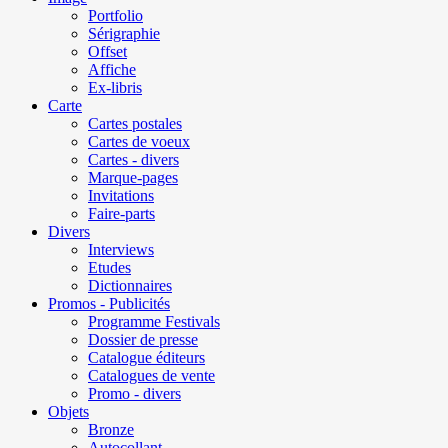
Portfolio
Sérigraphie
Offset
Affiche
Ex-libris
Carte
Cartes postales
Cartes de voeux
Cartes - divers
Marque-pages
Invitations
Faire-parts
Divers
Interviews
Etudes
Dictionnaires
Promos - Publicités
Programme Festivals
Dossier de presse
Catalogue éditeurs
Catalogues de vente
Promo - divers
Objets
Bronze
Autocollant