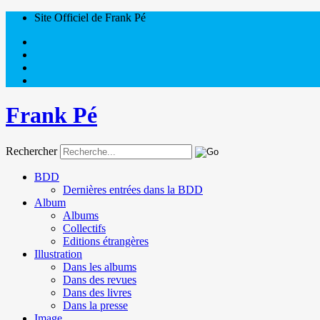
Site Officiel de Frank Pé
Frank Pé
Rechercher
BDD
Dernières entrées dans la BDD
Album
Albums
Collectifs
Editions étrangères
Illustration
Dans les albums
Dans des revues
Dans des livres
Dans la presse
Image