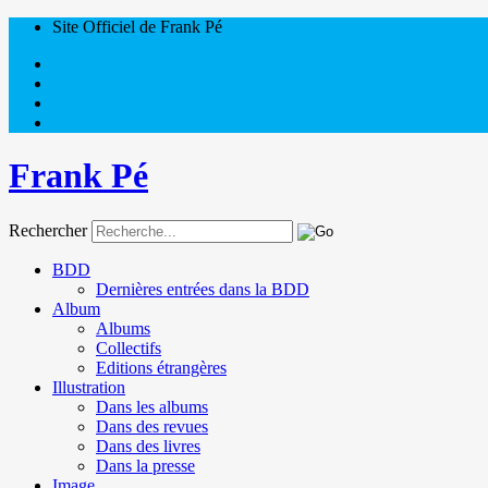
Site Officiel de Frank Pé
Frank Pé
Rechercher
BDD
Dernières entrées dans la BDD
Album
Albums
Collectifs
Editions étrangères
Illustration
Dans les albums
Dans des revues
Dans des livres
Dans la presse
Image