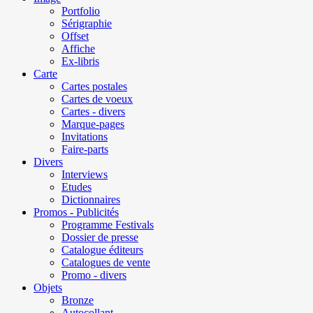
Portfolio
Sérigraphie
Offset
Affiche
Ex-libris
Carte
Cartes postales
Cartes de voeux
Cartes - divers
Marque-pages
Invitations
Faire-parts
Divers
Interviews
Etudes
Dictionnaires
Promos - Publicités
Programme Festivals
Dossier de presse
Catalogue éditeurs
Catalogues de vente
Promo - divers
Objets
Bronze
Autocollant